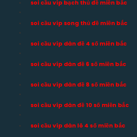
soi cầu víp bạch thủ đề miền bắc
soi cầu víp song thủ đề miền bắc
soi cầu víp dàn đề 4 số miền bắc
soi cầu víp dàn đề 6 số miền bắc
soi cầu víp dàn đề 8 số miền bắc
soi cầu víp dàn đề 10 số miền bắc
soi cầu víp dàn lô 4 số miền bắc