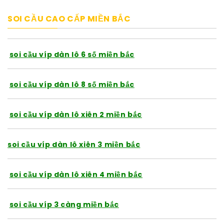
SOI CẦU CAO CẤP MIỀN BẮC
soi cầu víp dàn lô 6 số miền bắc
soi cầu víp dàn lô 8 số miền bắc
soi cầu víp dàn lô xiên 2 miền bắc
soi cầu víp dàn lô xiên 3 miền bắc
soi cầu víp dàn lô xiên 4 miền bắc
soi cầu víp 3 càng miền bắc