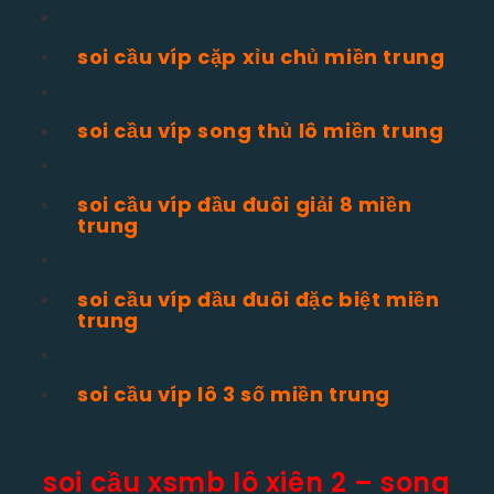
soi cầu víp cặp xỉu chủ miền trung
soi cầu víp song thủ lô miền trung
soi cầu víp đầu đuôi giải 8 miền
trung
soi cầu víp đầu đuôi đặc biệt miền
trung
soi cầu víp lô 3 số miền trung
soi cầu xsmb lô xiên 2 – song