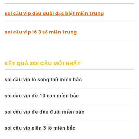
soi cầu víp đầu đuôi đặc biệt miền trung
soi cầu víp lô 3 số miền trung
KẾT QUẢ SOI CẦU MỚI NHẤT
soi cầu víp lô song thủ miền bắc
soi cầu víp đề 10 con miền bắc
soi cầu víp đề đầu đuôi miền bắc
soi cầu víp xiên 3 lô miền bắc