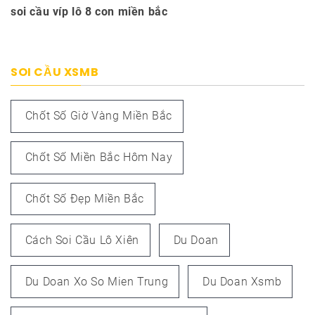
soi cầu víp lô 8 con miền bắc
SOI CẦU XSMB
Chốt Số Giờ Vàng Miền Bắc
Chốt Số Miền Bắc Hôm Nay
Chốt Số Đẹp Miền Bắc
Cách Soi Cầu Lô Xiên
Du Doan
Du Doan Xo So Mien Trung
Du Doan Xsmb