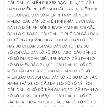
CẦU DÀN LÔ MIỄN PHÍ 888 BẠCH THỦ
,
SOI CẦU
DÀN LÔ MIỄN PHÍ ĐẸP
,
SOI CẦU DÀN LÔ MIỄN PHÍ
IOS
,
SOI CẦU DÀN LÔ MIỄN PHÍ NAY VÀ NGÀY
MAI
,
SOI CẦU DÀN LÔ MIỄN PHÍ PHẦN 2
,
SOI CẦU
DÀN LÔ MIỄN PHÍ RỒNG BẠCH KIM 888
,
SOI CẦU
DÀN LÔ Ô TÔ
,
SOI CẦU DÀN LÔ PHỐ
,
SOI CẦU DÀN
LÔ TỐI NAY QUẢNG NGÃI
,
SOI CẦU DÀN LÔ TỐI
NAY SỐ CHUẨN
,
SOI CẦU DÀN LÔ TỐI NAY XỔ
SỐ
,
SOI CẦU DÀN LÔ XỔ SỐ 01 7
,
SOI CẦU DÀN LÔ
XỔ SỐ DỰ ĐOÁN MIỀN TRUNG
,
SOI CẦU DÀN LÔ
XỔ SỐ MIỀN BẮC 24H
,
SOI CẦU DÀN LÔ XỔ SỐ
MIỀN BẮC AN GIANG
,
SOI CẦU DÀN LÔ XỔ SỐ
MIỀN BẮC GIA
,
SOI CẦU DÀN LÔ XỔ SỐ MIỀN BẮC
HÀNG THÁNG
,
SOI CẦU DÀN LÔ XỔ SỐ NÉT
,
SOI
CẦU DÀN LÔ XỔ SỐ TIỀN GIANG
,
SOI CẦU DÀN LÔ
XỔ SỐ VŨNG TÀU 168
,
SOI CẦU DÀN LÔ XỔ SỐ
XÁC NHẤT HÔM NAY
,
SOI CẦU DÀN LÔ XỔ SỐ XỔ