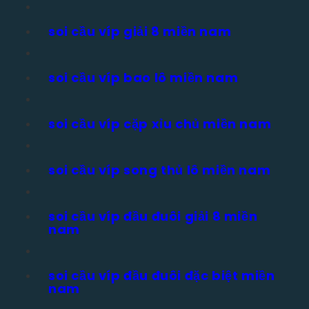
soi cầu víp giải 8 miền nam
soi cầu víp bao lô miền nam
soi cầu víp cặp xỉu chủ miền nam
soi cầu víp song thủ lô miền nam
soi cầu víp đầu đuôi giải 8 miền
nam
soi cầu víp đầu đuôi đặc biệt miền
nam