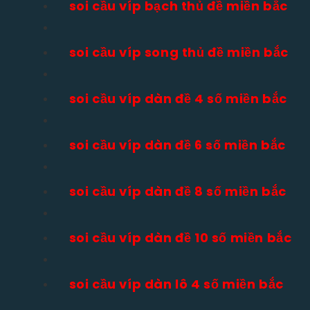
soi cầu víp bạch thủ đề miền bắc
soi cầu víp song thủ đề miền bắc
soi cầu víp dàn đề 4 số miền bắc
soi cầu víp dàn đề 6 số miền bắc
soi cầu víp dàn đề 8 số miền bắc
soi cầu víp dàn đề 10 số miền bắc
soi cầu víp dàn lô 4 số miền bắc