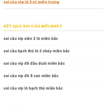
soi cầu víp lô 3 số miền trung
KẾT QUẢ SOI CẦU MỚI NHẤT
soi cầu víp xiên 2 lô miền bắc
soi cầu bạch thủ lô 2 nháy miền bắc
soi cầu víp đề đầu đuôi miền bắc
soi cầu víp đề 8 con miền bắc
soi cầu víp lô bạch thủ miền bắc