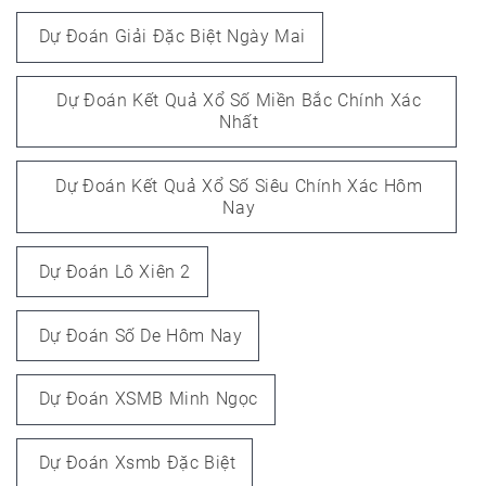
Dự Đoán Giải Đặc Biệt Ngày Mai
Dự Đoán Kết Quả Xổ Số Miền Bắc Chính Xác
Nhất
Dự Đoán Kết Quả Xổ Số Siêu Chính Xác Hôm
Nay
Dự Đoán Lô Xiên 2
Dự Đoán Số De Hôm Nay
Dự Đoán XSMB Minh Ngọc
Dự Đoán Xsmb Đặc Biệt