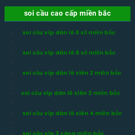
soi cầu cao cấp miền bắc
soi cầu víp dàn lô 6 số miền bắc
soi cầu víp dàn lô 8 số miền bắc
soi cầu víp dàn lô xiên 2 miền bắc
soi cầu víp dàn lô xiên 3 miền bắc
soi cầu víp dàn lô xiên 4 miền bắc
soi cầu víp 3 càng miền bắc