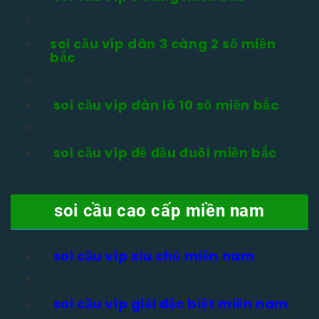
soi cầu víp dàn 3 càng 2 số miền
bắc
soi cầu víp dàn lô 10 số miền bắc
soi cầu víp đề đầu đuôi miền bắc
soi cầu cao cấp miền nam
soi cầu víp xỉu chủ miền nam
soi cầu víp giải đặc biệt miền nam