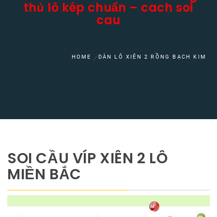
thủ lô kép chuẩn – cach soi
cau
HOME
DÀN LÔ XIÊN 2 RỒNG BẠCH KIM
SOI CẦU VÍP XIÊN 2 LÔ
MIỀN BẮC