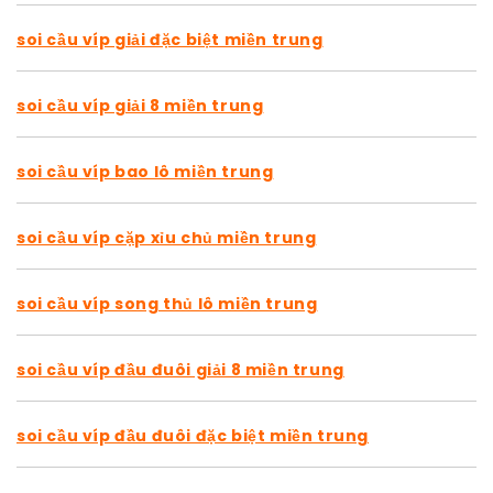
soi cầu víp giải đặc biệt miền trung
soi cầu víp giải 8 miền trung
soi cầu víp bao lô miền trung
soi cầu víp cặp xỉu chủ miền trung
soi cầu víp song thủ lô miền trung
soi cầu víp đầu đuôi giải 8 miền trung
soi cầu víp đầu đuôi đặc biệt miền trung