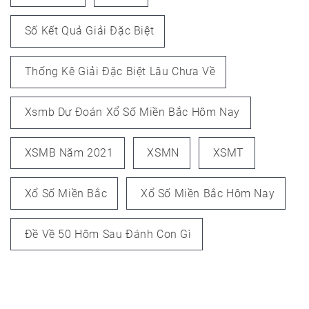
Số Kết Quả Giải Đặc Biệt
Thống Kê Giải Đặc Biệt Lâu Chưa Về
Xsmb Dự Đoán Xổ Số Miền Bắc Hôm Nay
XSMB Năm 2021
XSMN
XSMT
Xổ Số Miền Bắc
Xổ Số Miền Bắc Hôm Nay
Đề Về 50 Hôm Sau Đánh Con Gì