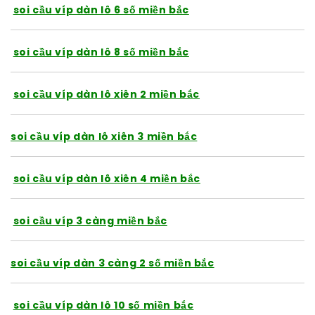
soi cầu víp dàn lô 6 số miền bắc
soi cầu víp dàn lô 8 số miền bắc
soi cầu víp dàn lô xiên 2 miền bắc
soi cầu víp dàn lô xiên 3 miền bắc
soi cầu víp dàn lô xiên 4 miền bắc
soi cầu víp 3 càng miền bắc
soi cầu víp dàn 3 càng 2 số miền bắc
soi cầu víp dàn lô 10 số miền bắc