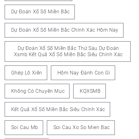
Dự Đoán Xổ Số Miền Bắc
Dự Đoán Xổ Số Miền Bắc Chính Xác Hôm Nay
Dự Đoán Xổ Số Miền Bắc Thứ Sáu Dự Đoán
Xsmb Kết Quả Xổ Số Miền Bắc Siêu Chính Xác
Ghép Lô Xiên
Hôm Nay Đánh Con Gì
Không Có Chuyên Mục
KQXSMB
Kết Quả Xổ Số Miền Bắc Siêu Chính Xác
Soi Cau Mb
Soi Cau Xo So Mien Bac