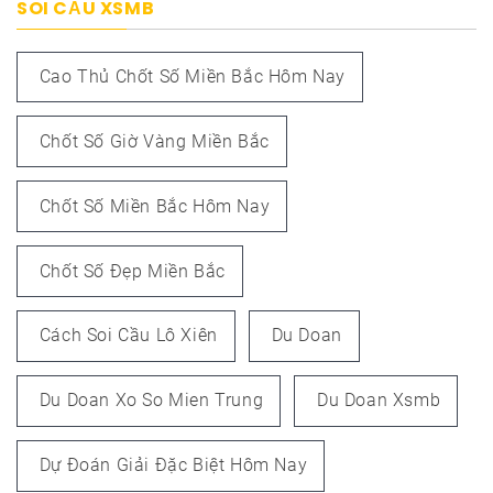
SOI CẦU XSMB
Cao Thủ Chốt Số Miền Bắc Hôm Nay
Chốt Số Giờ Vàng Miền Bắc
Chốt Số Miền Bắc Hôm Nay
Chốt Số Đẹp Miền Bắc
Cách Soi Cầu Lô Xiên
Du Doan
Du Doan Xo So Mien Trung
Du Doan Xsmb
Dự Đoán Giải Đặc Biệt Hôm Nay