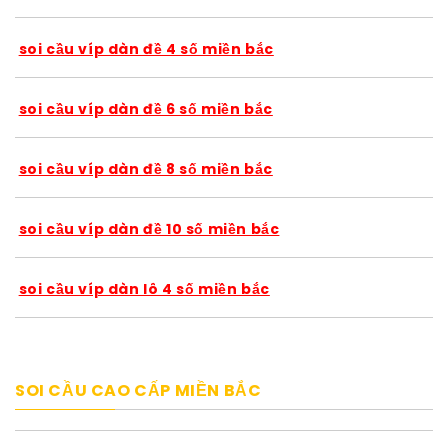
soi cầu víp dàn đề 4 số miền bắc
soi cầu víp dàn đề 6 số miền bắc
soi cầu víp dàn đề 8 số miền bắc
soi cầu víp dàn đề 10 số miền bắc
soi cầu víp dàn lô 4 số miền bắc
SOI CẦU CAO CẤP MIỀN BẮC