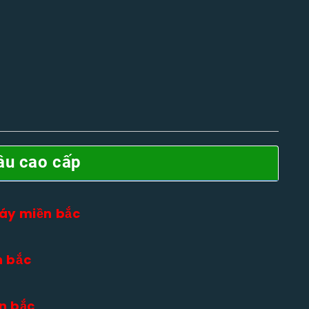
Ì
ầu cao cấp
háy miền bắc
n bắc
ền bắc