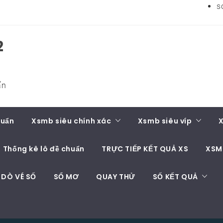
s
2
ẩn
huẩn
Xsmb siêu chính xác
Xsmb siêu víp
X
Thống kê lô đề chuẩn
TRỰC TIẾP KẾT QUẢ XS
XSM
DÒ VÉ SỐ
SỔ MƠ
QUAY THỬ
SỐ KẾT QUẢ