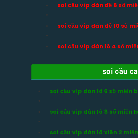
soi cầu víp dàn đề 8 số mi
soi cầu víp dàn đề 10 số m
soi cầu víp dàn lô 4 số mi
soi cầu c
soi cầu víp dàn lô 6 số miền 
soi cầu víp dàn lô 8 số miền 
soi cầu víp dàn lô xiên 2 miề