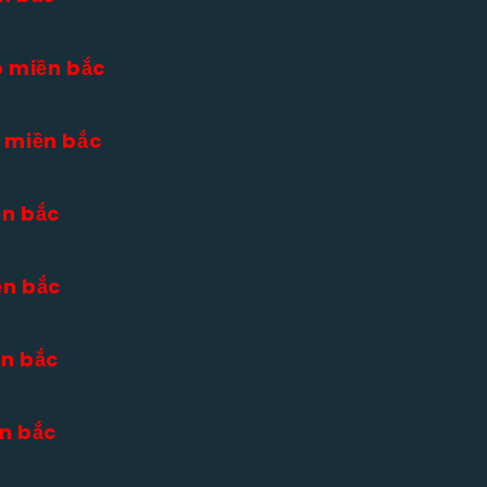
p miền bắc
p miền bắc
ền bắc
ền bắc
ền bắc
ền bắc