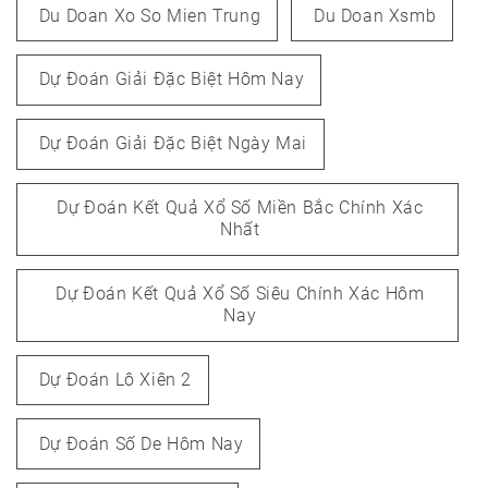
Du Doan Xo So Mien Trung
Du Doan Xsmb
Dự Đoán Giải Đặc Biệt Hôm Nay
Dự Đoán Giải Đặc Biệt Ngày Mai
Dự Đoán Kết Quả Xổ Số Miền Bắc Chính Xác
Nhất
Dự Đoán Kết Quả Xổ Số Siêu Chính Xác Hôm
Nay
Dự Đoán Lô Xiên 2
Dự Đoán Số De Hôm Nay