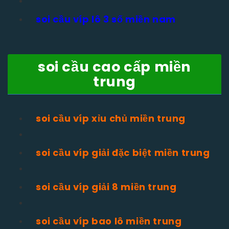
soi cầu víp lô 3 số miền nam
soi cầu cao cấp miền
trung
soi cầu víp xỉu chủ miền trung
soi cầu víp giải đặc biệt miền trung
soi cầu víp giải 8 miền trung
soi cầu víp bao lô miền trung