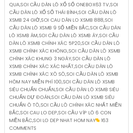
QUA
,
SOI CẦU DÀN LÔ XỔ SỐ ONEBOX63 TV
,
SOI
CẦU DÀN LÔ XỔ SỐ THÁI BÌNH
,
SOI CẦU DÀN LÔ
XSMB 24 GIỜ
,
SOI CAU DÀN LO XSMB 888
,
SOI
CẦU DÀN LÔ XSMB 9 SỐ MIỀN BẮC
,
SOI CẦU DÀN
LÔ XSMB ÂM
,
SOI CẦU DÀN LÔ XSMB ÂY
,
SOI CẦU
DÀN LÔ XSMB CHÍNH XÁC 5P20
,
SOI CẦU DÀN LÔ
XSMB CHÍNH XÁC KHÔNG
,
SOI CẦU DÀN LÔ XSMB
CHÍNH XÁC KHUNG 3 NGÀY
,
SOI CẦU DÀN LÔ
XSMB CHÍNH XÁC XÁC NHẤT
,
SOI CẦU DÀN LÔ
XSMB CHÍNH XÁC XÔ SÔ
,
SOI CẦU DÀN LÔ XSMB
HÔM NAY MIỄN PHÍ 100
,
SOI CẦU DÀN LÔ XSMB
SIÊU CHUẨN CHUẨN
,
SOI CẦU DÀN LÔ XSMB SIÊU
CHUẨN DỰ ĐOÁN
,
SOI CẦU DÀN LÔ XSMB SIÊU
CHUẨN Ô TÔ
,
SOI CẦU LÔ CHÍNH XÁC NHẤT MIỀN
BẮC
,
SOI CAU LO DEP
,
SOI CẦU VÍP LÔ 6 CON
MIỀN BẮC
,
SOI LO DEP NHAT HOM NAY
163
COMMENTS