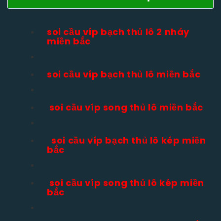
soi cầu víp bạch thủ lô 2 nháy
miền bắc
soi cầu víp bạch thủ lô miền bắc
soi cầu víp song thủ lô miền bắc
soi cầu víp bạch thủ lô kép miền
bắc
soi cầu víp song thủ lô kép miền
bắc