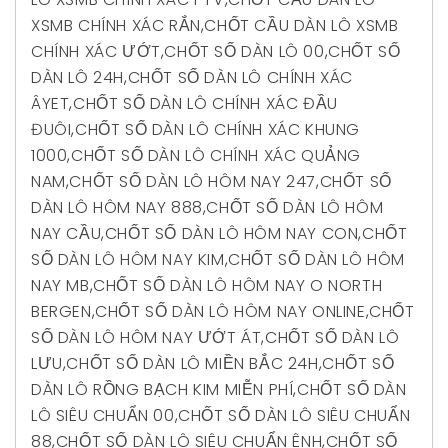
XSMB CHÍNH XÁC RẮN
,
CHỐT CẦU DÀN LÔ XSMB
CHÍNH XÁC ƯỚT
,
CHỐT SỐ DÀN LÔ 00
,
CHỐT SỐ
DÀN LÔ 24H
,
CHỐT SỐ DÀN LÔ CHÍNH XÁC
ÂYET
,
CHỐT SỐ DÀN LÔ CHÍNH XÁC ĐẦU
ĐUÔI
,
CHỐT SỐ DÀN LÔ CHÍNH XÁC KHUNG
1000
,
CHỐT SỐ DÀN LÔ CHÍNH XÁC QUẢNG
NAM
,
CHỐT SỐ DÀN LÔ HÔM NAY 247
,
CHỐT SỐ
DÀN LÔ HÔM NAY 888
,
CHỐT SỐ DÀN LÔ HÔM
NAY CẦU
,
CHỐT SỐ DÀN LÔ HÔM NAY CON
,
CHỐT
SỐ DÀN LÔ HÔM NAY KIM
,
CHỐT SỐ DÀN LÔ HÔM
NAY MB
,
CHỐT SỐ DÀN LÔ HÔM NAY O NORTH
BERGEN
,
CHỐT SỐ DÀN LÔ HÔM NAY ONLINE
,
CHỐT
SỐ DÀN LÔ HÔM NAY ƯỚT ÁT
,
CHỐT SỐ DÀN LÔ
LƯU
,
CHỐT SỐ DÀN LÔ MIỀN BẮC 24H
,
CHỐT SỐ
DÀN LÔ RỒNG BẠCH KIM MIỄN PHÍ
,
CHỐT SỐ DÀN
LÔ SIÊU CHUẨN 00
,
CHỐT SỐ DÀN LÔ SIÊU CHUẨN
88
,
CHỐT SỐ DÀN LÔ SIÊU CHUẨN ÊNH
,
CHỐT SỐ