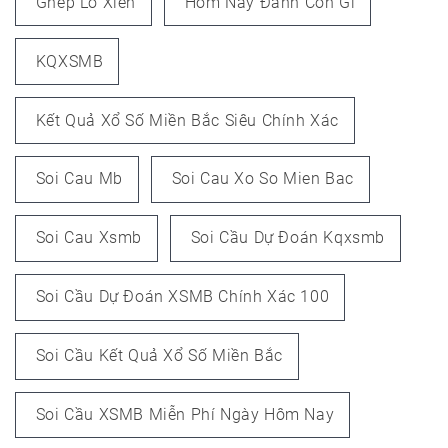
Ghép Lô Xiên
Hôm Nay Đánh Con Gì
KQXSMB
Kết Quả Xổ Số Miền Bắc Siêu Chính Xác
Soi Cau Mb
Soi Cau Xo So Mien Bac
Soi Cau Xsmb
Soi Cầu Dự Đoán Kqxsmb
Soi Cầu Dự Đoán XSMB Chính Xác 100
Soi Cầu Kết Quả Xổ Số Miền Bắc
Soi Cầu XSMB Miễn Phí Ngày Hôm Nay