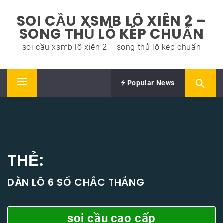
Skip
SOI CẦU XSMB LÔ XIÊN 2 –
to
SONG THỦ LÔ KÉP CHUẨN
content
soi cầu xsmb lô xiên 2 – song thủ lô kép chuẩn
Popular News
Primary
Menu
THẺ:
DÀN LÔ 6 SỐ CHẮC THẮNG
soi cầu cao cấp