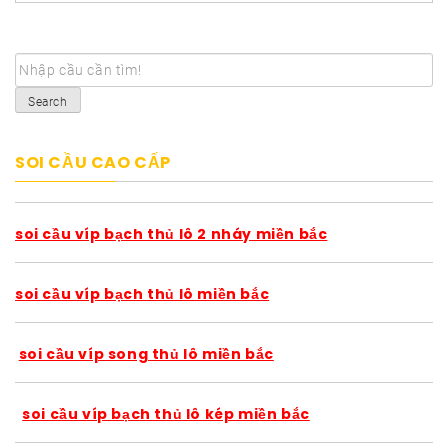
Search
SOI CẦU CAO CẤP
soi cầu víp bạch thủ lô 2 nháy miền bắc
soi cầu víp bạch thủ lô miền bắc
soi cầu víp song thủ lô miền bắc
soi cầu víp bạch thủ lô kép miền bắc