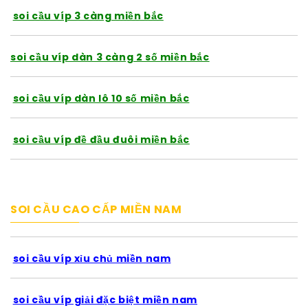
soi cầu víp 3 càng miền bắc
soi cầu víp dàn 3 càng 2 số miền bắc
soi cầu víp dàn lô 10 số miền bắc
soi cầu víp đề đầu đuôi miền bắc
SOI CẦU CAO CẤP MIỀN NAM
soi cầu víp xỉu chủ miền nam
soi cầu víp giải đặc biệt miền nam