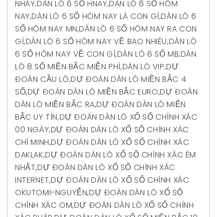
NHÁY
,
DÀN LÔ 6 SỐ HNAY
,
DÀN LÔ 6 SỐ HÔM
NAY
,
DÀN LÔ 6 SỐ HÔM NAY LÀ CON GÌ
,
DÀN LÔ 6
SỐ HÔM NAY MN
,
DÀN LÔ 6 SỐ HÔM NAY RA CON
GÌ
,
DÀN LÔ 6 SỐ HÔM NAY VỀ BAO NHIÊU
,
DÀN LÔ
6 SỐ HÔM NAY VỀ CON GÌ
,
DÀN LÔ 6 SỐ MB
,
DÀN
LÔ 8 SỐ MIỀN BẮC MIỄN PHÍ
,
DÀN LÔ VIP
,
DỰ
ĐOÁN CẦU LÔ
,
DỰ ĐOÁN DÀN LÔ MIỀN BẮC 4
SỐ
,
DỰ ĐOÁN DÀN LÔ MIỀN BẮC EURO
,
DỰ ĐOÁN
DÀN LÔ MIỀN BẮC RA
,
DỰ ĐOÁN DÀN LÔ MIỀN
BẮC UY TÍN
,
DỰ ĐOÁN DÀN LÔ XỔ SỐ CHÍNH XÁC
00 NGÀY
,
DỰ ĐOÁN DÀN LÔ XỔ SỐ CHÍNH XÁC
CHÍ MINH
,
DỰ ĐOÁN DÀN LÔ XỔ SỐ CHÍNH XÁC
DAKLAK
,
DỰ ĐOÁN DÀN LÔ XỔ SỐ CHÍNH XÁC ÊM
NHẤT
,
DỰ ĐOÁN DÀN LÔ XỔ SỐ CHÍNH XÁC
INTERNET
,
DỰ ĐOÁN DÀN LÔ XỔ SỐ CHÍNH XÁC
OKUTOMI-NGUYỄN
,
DỰ ĐOÁN DÀN LÔ XỔ SỐ
CHÍNH XÁC OM
,
DỰ ĐOÁN DÀN LÔ XỔ SỐ CHÍNH