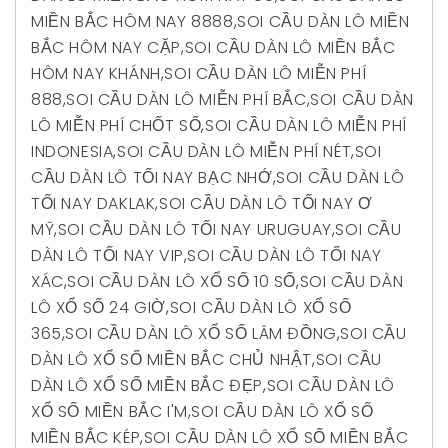
MIỀN BẮC HÔM NAY 8888
,
SOI CẦU DÀN LÔ MIỀN
BẮC HÔM NAY CẶP
,
SOI CẦU DÀN LÔ MIỀN BẮC
HÔM NAY KHÁNH
,
SOI CẦU DÀN LÔ MIỄN PHÍ
888
,
SOI CẦU DÀN LÔ MIỄN PHÍ BẮC
,
SOI CẦU DÀN
LÔ MIỄN PHÍ CHỐT SỐ
,
SOI CẦU DÀN LÔ MIỄN PHÍ
INDONESIA
,
SOI CẦU DÀN LÔ MIỄN PHÍ NÉT
,
SOI
CẦU DÀN LÔ TỐI NAY BẠC NHỚ
,
SOI CẦU DÀN LÔ
TỐI NAY DAKLAK
,
SOI CẦU DÀN LÔ TỐI NAY Ơ
MỸ
,
SOI CẦU DÀN LÔ TỐI NAY URUGUAY
,
SOI CẦU
DÀN LÔ TỐI NAY VIP
,
SOI CẦU DÀN LÔ TỐI NAY
XÁC
,
SOI CẦU DÀN LÔ XỔ SỐ 10 SỐ
,
SOI CẦU DÀN
LÔ XỔ SỐ 24 GIỜ
,
SOI CẦU DÀN LÔ XỔ SỐ
365
,
SOI CẦU DÀN LÔ XỔ SỐ LÂM ĐỒNG
,
SOI CẦU
DÀN LÔ XỔ SỐ MIỀN BẮC CHỦ NHẬT
,
SOI CẦU
DÀN LÔ XỔ SỐ MIỀN BẮC ĐẸP
,
SOI CẦU DÀN LÔ
XỔ SỐ MIỀN BẮC I'M
,
SOI CẦU DÀN LÔ XỔ SỐ
MIỀN BẮC KÉP
,
SOI CẦU DÀN LÔ XỔ SỐ MIỀN BẮC