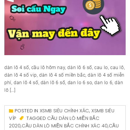
dàn lô 4 số, cầu lô hôm nay, dàn lô 6 số, cau lo, cau lô,
dàn lô 4 số vip, dàn lô 4 số miền bắc, dàn lô 4 số miễn
phí, dan lô 4 số, dàn lô 6 số, dan lo 6 so, dan lo 6, dàn
lô […]
POSTED IN
XSMB SIÊU CHÍNH XÁC
,
XSMB SIÊU
VÍP
TAGGED
CẦU DÀN LÔ MIỀN BẮC
2020
,
CẦU DÀN LÔ MIỀN BẮC CHÍNH XÁC 40
,
CẦU