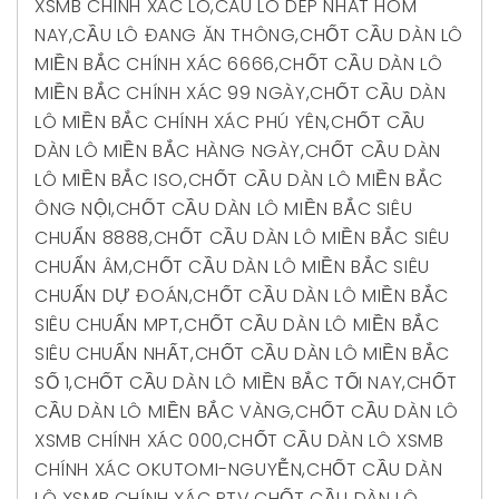
XSMB CHÍNH XÁC LÔ
,
CAU LO DEP NHAT HOM
NAY
,
CẦU LÔ ĐANG ĂN THÔNG
,
CHỐT CẦU DÀN LÔ
MIỀN BẮC CHÍNH XÁC 6666
,
CHỐT CẦU DÀN LÔ
MIỀN BẮC CHÍNH XÁC 99 NGÀY
,
CHỐT CẦU DÀN
LÔ MIỀN BẮC CHÍNH XÁC PHÚ YÊN
,
CHỐT CẦU
DÀN LÔ MIỀN BẮC HÀNG NGÀY
,
CHỐT CẦU DÀN
LÔ MIỀN BẮC ISO
,
CHỐT CẦU DÀN LÔ MIỀN BẮC
ÔNG NỘI
,
CHỐT CẦU DÀN LÔ MIỀN BẮC SIÊU
CHUẨN 8888
,
CHỐT CẦU DÀN LÔ MIỀN BẮC SIÊU
CHUẨN ÂM
,
CHỐT CẦU DÀN LÔ MIỀN BẮC SIÊU
CHUẨN DỰ ĐOÁN
,
CHỐT CẦU DÀN LÔ MIỀN BẮC
SIÊU CHUẨN MPT
,
CHỐT CẦU DÀN LÔ MIỀN BẮC
SIÊU CHUẨN NHẤT
,
CHỐT CẦU DÀN LÔ MIỀN BẮC
SỐ 1
,
CHỐT CẦU DÀN LÔ MIỀN BẮC TỐI NAY
,
CHỐT
CẦU DÀN LÔ MIỀN BẮC VÀNG
,
CHỐT CẦU DÀN LÔ
XSMB CHÍNH XÁC 000
,
CHỐT CẦU DÀN LÔ XSMB
CHÍNH XÁC OKUTOMI-NGUYỄN
,
CHỐT CẦU DÀN
LÔ XSMB CHÍNH XÁC PTV
,
CHỐT CẦU DÀN LÔ