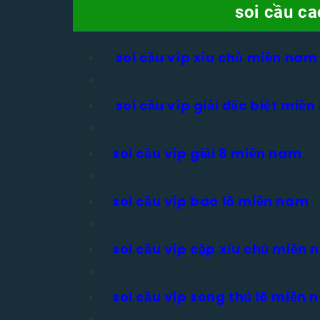
soi cầu c
soi cầu víp xỉu chủ miền nam
soi cầu víp giải đặc biệt miề
soi cầu víp giải 8 miền nam
soi cầu víp bao lô miền nam
soi cầu víp cặp xỉu chủ miền
soi cầu víp song thủ lô miền