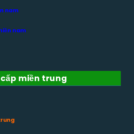
iền nam
 miền nam
 cấp miền trung
g
 trung