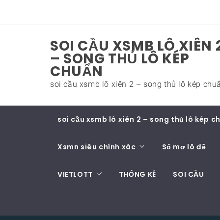
Skip
to
content
SOI CẦU XSMB LÔ XIÊN 
– SONG THỦ LÔ KÉP
CHUẨN
soi cầu xsmb lô xiên 2 – song thủ lô kép chu
soi cầu xsmb lô xiên 2 – song thủ lô kép c
Xsmn siêu chính xác
Sổ mơ lô đề
VIETLOTT
THỐNG KÊ
SOI CẦU