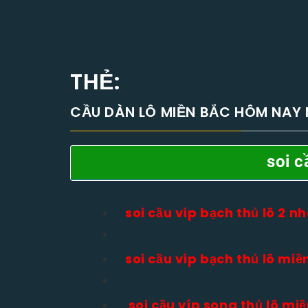
THẺ:
CẦU DÀN LÔ MIỀN BẮC HÔM NAY 
soi c
soi cầu víp bạch thủ lô 2 n
soi cầu víp bạch thủ lô miề
soi cầu víp song thủ lô mi