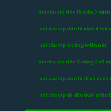
soi cầu víp dàn lô xiên 3 miền
soi cầu víp dàn lô xiên 4 miề
soi cầu víp 3 càng miền bắc
soi cầu víp dàn 3 càng 2 số m
soi cầu víp dàn lô 10 số miền
soi cầu víp đề đầu đuôi miền 