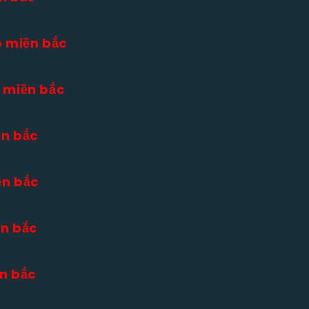
p miền bắc
p miền bắc
ền bắc
ền bắc
ền bắc
ền bắc