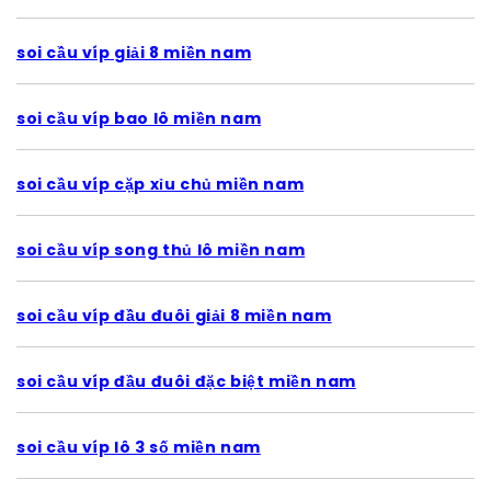
soi cầu víp giải 8 miền nam
soi cầu víp bao lô miền nam
soi cầu víp cặp xỉu chủ miền nam
soi cầu víp song thủ lô miền nam
soi cầu víp đầu đuôi giải 8 miền nam
soi cầu víp đầu đuôi đặc biệt miền nam
soi cầu víp lô 3 số miền nam