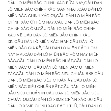
DÀN LÔ MIỀN BẮC CHÍNH XÁC BỮA NAY
,
CẦU DÀN
LÔ MIỀN BẮC CHÍNH XÁC GẦN NHẤT
,
CẦU DÀN LÔ
MIỀN BẮC CHÍNH XÁC ƠI
,
CẦU DÀN LÔ MIỀN BẮC
CHÍNH XÁC ƠI HÔM NAY
,
CẦU DÀN LÔ MIỀN BẮC
CHÍNH XÁC ÔM
,
CẦU DÀN LÔ MIỀN BẮC CHÍNH
XÁC VỀ
,
CẦU DÀN LÔ MIỀN BẮC CHÍNH XÁC
XIN
,
CẦU DÀN LÔ MIỀN BẮC GAN
,
CẦU DÀN LÔ
MIỀN BẮC GIÁ RẺ
,
CẦU DÀN LÔ MIỀN BẮC HÔM
NAY MAI
,
CẦU DÀN LÔ MIỀN BẮC HÔM NAY MIỀN
BẮC
,
CẦU DÀN LÔ MIỀN BẮC NHẬT
,
CẦU DÀN LÔ
MIỀN BẮC ƠI
,
CẦU DÀN LÔ MIỀN BẮC ƠI MIỀN
TÂY
,
CẦU DÀN LÔ MIỀN BẮC SIÊU CHUẨN 888
,
CẦU
DÀN LÔ MIỀN BẮC SIÊU CHUẨN ÂY
,
CẦU DÀN LÔ
MIỀN BẮC SIÊU CHUẨN BẮT
,
CẦU DÀN LÔ MIỀN
BẮC SIÊU CHUẨN IN
,
CẦU DÀN LÔ MIỀN BẮC SIÊU
CHUẨN ƠI
,
CẦU DÀN LÔ XSMB CHÍNH XÁC 00
,
CẦU
DÀN LÔ XSMB CHÍNH XÁC BẠCH THỦ
,
CẦU DÀN LÔ