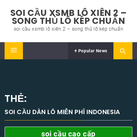
Skip
SOI CẦU XSMB LÔ XIÊN 2 –
to
SONG THỦ LÔ KÉP CHUẨN
content
soi cầu xsmb lô xiên 2 – song thủ lô kép chuẩn
Popular News
Primary
Menu
THẺ:
SOI CẦU DÀN LÔ MIỄN PHÍ INDONESIA
soi cầu cao cấp