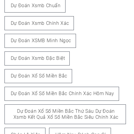
Dự Đoán Xsmb Chuẩn
Dự Đoán Xsmb Chính Xác
Dự Đoán XSMB Minh Ngọc
Dự Đoán Xsmb Đặc Biệt
Dự Đoán Xổ Số Miền Bắc
Dự Đoán Xổ Số Miền Bắc Chính Xác Hôm Nay
Dự Đoán Xổ Số Miền Bắc Thứ Sáu Dự Đoán
Xsmb Kết Quả Xổ Số Miền Bắc Siêu Chính Xác