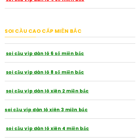
SOI CẦU CAO CẤP MIỀN BẮC
soi cầu víp dàn lô 6 số miền bắc
soi cầu víp dàn lô 8 số miền bắc
soi cầu víp dàn lô xiên 2 miền bắc
soi cầu víp dàn lô xiên 3 miền bắc
soi cầu víp dàn lô xiên 4 miền bắc