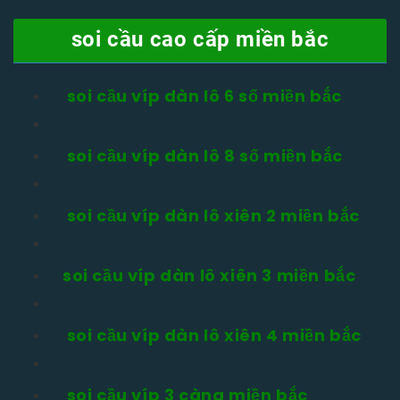
soi cầu cao cấp miền bắc
soi cầu víp dàn lô 6 số miền bắc
soi cầu víp dàn lô 8 số miền bắc
soi cầu víp dàn lô xiên 2 miền bắc
soi cầu víp dàn lô xiên 3 miền bắc
soi cầu víp dàn lô xiên 4 miền bắc
soi cầu víp 3 càng miền bắc