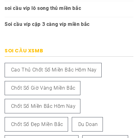
soi cầu víp lô song thủ miền bắc
Soi cầu víp cặp 3 càng víp miền bắc
SOI CẦU XSMB
Cao Thủ Chốt Số Miền Bắc Hôm Nay
Chốt Số Giờ Vàng Miền Bắc
Chốt Số Miền Bắc Hôm Nay
Chốt Số Đẹp Miền Bắc
Du Doan