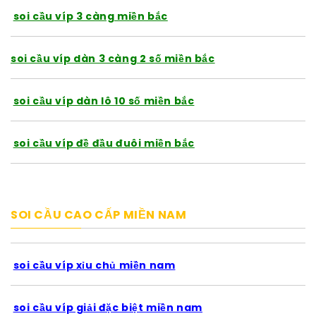
soi cầu víp 3 càng miền bắc
soi cầu víp dàn 3 càng 2 số miền bắc
soi cầu víp dàn lô 10 số miền bắc
soi cầu víp đề đầu đuôi miền bắc
SOI CẦU CAO CẤP MIỀN NAM
soi cầu víp xỉu chủ miền nam
soi cầu víp giải đặc biệt miền nam