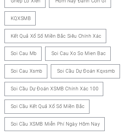
Ghép Lô Xiên
Hôm Nay Đánh Con Gì
KQXSMB
Kết Quả Xổ Số Miền Bắc Siêu Chính Xác
Soi Cau Mb
Soi Cau Xo So Mien Bac
Soi Cau Xsmb
Soi Cầu Dự Đoán Kqxsmb
Soi Cầu Dự Đoán XSMB Chính Xác 100
Soi Cầu Kết Quả Xổ Số Miền Bắc
Soi Cầu XSMB Miễn Phí Ngày Hôm Nay