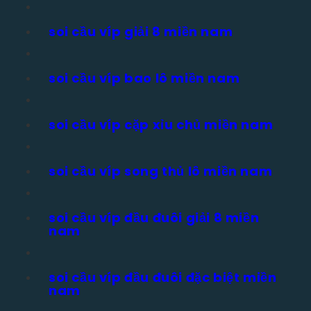
soi cầu víp giải 8 miền nam
soi cầu víp bao lô miền nam
soi cầu víp cặp xỉu chủ miền nam
soi cầu víp song thủ lô miền nam
soi cầu víp đầu đuôi giải 8 miền
nam
soi cầu víp đầu đuôi đặc biệt miền
nam