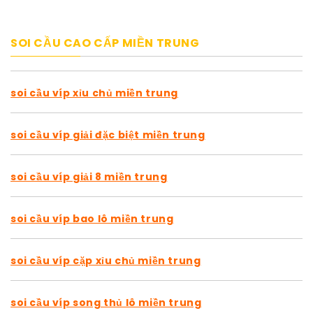
SOI CẦU CAO CẤP MIỀN TRUNG
soi cầu víp xỉu chủ miền trung
soi cầu víp giải đặc biệt miền trung
soi cầu víp giải 8 miền trung
soi cầu víp bao lô miền trung
soi cầu víp cặp xỉu chủ miền trung
soi cầu víp song thủ lô miền trung