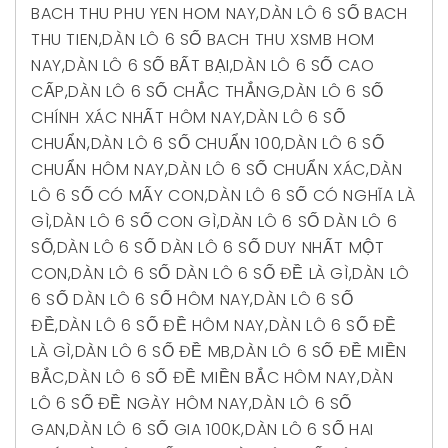
BACH THU PHU YEN HOM NAY
,
DÀN LÔ 6 SỐ BACH
THU TIEN
,
DÀN LÔ 6 SỐ BACH THU XSMB HOM
NAY
,
DÀN LÔ 6 SỐ BẤT BẠI
,
DÀN LÔ 6 SỐ CAO
CẤP
,
DÀN LÔ 6 SỐ CHẮC THẮNG
,
DÀN LÔ 6 SỐ
CHÍNH XÁC NHẤT HÔM NAY
,
DÀN LÔ 6 SỐ
CHUẨN
,
DÀN LÔ 6 SỐ CHUẨN 100
,
DÀN LÔ 6 SỐ
CHUẨN HÔM NAY
,
DÀN LÔ 6 SỐ CHUẨN XÁC
,
DÀN
LÔ 6 SỐ CÓ MẤY CON
,
DÀN LÔ 6 SỐ CÓ NGHĨA LÀ
GÌ
,
DÀN LÔ 6 SỐ CON GÌ
,
DÀN LÔ 6 SỐ DÀN LÔ 6
SỐ
,
DÀN LÔ 6 SỐ DÀN LÔ 6 SỐ DUY NHẤT MỘT
CON
,
DÀN LÔ 6 SỐ DÀN LÔ 6 SỐ ĐỀ LÀ GÌ
,
DÀN LÔ
6 SỐ DÀN LÔ 6 SỐ HÔM NAY
,
DÀN LÔ 6 SỐ
ĐỀ
,
DÀN LÔ 6 SỐ ĐỀ HÔM NAY
,
DÀN LÔ 6 SỐ ĐỀ
LÀ GÌ
,
DÀN LÔ 6 SỐ ĐỀ MB
,
DÀN LÔ 6 SỐ ĐỀ MIỀN
BẮC
,
DÀN LÔ 6 SỐ ĐỀ MIỀN BẮC HÔM NAY
,
DÀN
LÔ 6 SỐ ĐỀ NGÀY HÔM NAY
,
DÀN LÔ 6 SỐ
GAN
,
DÀN LÔ 6 SỐ GIA 100K
,
DÀN LÔ 6 SỐ HAI