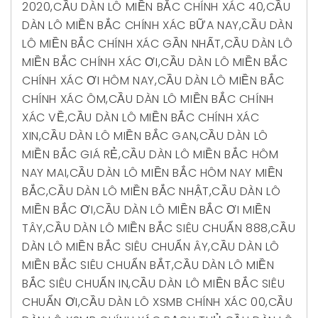
2020
,
CẦU DÀN LÔ MIỀN BẮC CHÍNH XÁC 40
,
CẦU
DÀN LÔ MIỀN BẮC CHÍNH XÁC BỮA NAY
,
CẦU DÀN
LÔ MIỀN BẮC CHÍNH XÁC GẦN NHẤT
,
CẦU DÀN LÔ
MIỀN BẮC CHÍNH XÁC ƠI
,
CẦU DÀN LÔ MIỀN BẮC
CHÍNH XÁC ƠI HÔM NAY
,
CẦU DÀN LÔ MIỀN BẮC
CHÍNH XÁC ÔM
,
CẦU DÀN LÔ MIỀN BẮC CHÍNH
XÁC VỀ
,
CẦU DÀN LÔ MIỀN BẮC CHÍNH XÁC
XIN
,
CẦU DÀN LÔ MIỀN BẮC GAN
,
CẦU DÀN LÔ
MIỀN BẮC GIÁ RẺ
,
CẦU DÀN LÔ MIỀN BẮC HÔM
NAY MAI
,
CẦU DÀN LÔ MIỀN BẮC HÔM NAY MIỀN
BẮC
,
CẦU DÀN LÔ MIỀN BẮC NHẬT
,
CẦU DÀN LÔ
MIỀN BẮC ƠI
,
CẦU DÀN LÔ MIỀN BẮC ƠI MIỀN
TÂY
,
CẦU DÀN LÔ MIỀN BẮC SIÊU CHUẨN 888
,
CẦU
DÀN LÔ MIỀN BẮC SIÊU CHUẨN ÂY
,
CẦU DÀN LÔ
MIỀN BẮC SIÊU CHUẨN BẮT
,
CẦU DÀN LÔ MIỀN
BẮC SIÊU CHUẨN IN
,
CẦU DÀN LÔ MIỀN BẮC SIÊU
CHUẨN ƠI
,
CẦU DÀN LÔ XSMB CHÍNH XÁC 00
,
CẦU