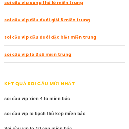
soi cầu víp song thủ lô miền trung
soi cầu víp đầu đuôi giải 8 miền trung
soi cầu víp đầu đuôi đặc biệt miền trung
soi cầu víp lô 3 số miền trung
KẾT QUẢ SOI CẦU MỚI NHẤT
soi cầu víp xiên 4 lô miền bắc
soi cầu víp lô bạch thủ kép miền bắc
Soi cầu víp lô 10 con miền bắc