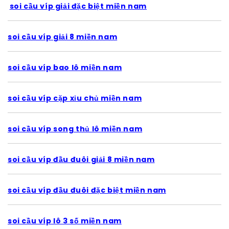
soi cầu víp giải đặc biệt miền nam
soi cầu víp giải 8 miền nam
soi cầu víp bao lô miền nam
soi cầu víp cặp xỉu chủ miền nam
soi cầu víp song thủ lô miền nam
soi cầu víp đầu đuôi giải 8 miền nam
soi cầu víp đầu đuôi đặc biệt miền nam
soi cầu víp lô 3 số miền nam