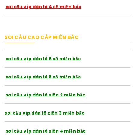
soi cầu víp dàn lô 4 số miền bắc
SOI CẦU CAO CẤP MIỀN BẮC
soi cầu víp dàn lô 6 số miền bắc
soi cầu víp dàn lô 8 số miền bắc
soi cầu víp dàn lô xiên 2 miền bắc
soi cầu víp dàn lô xiên 3 miền bắc
soi cầu víp dàn lô xiên 4 miền bắc