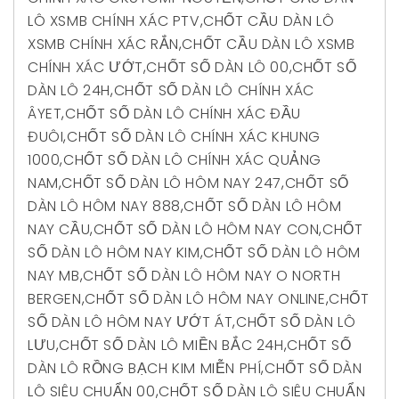
LÔ XSMB CHÍNH XÁC PTV
,
CHỐT CẦU DÀN LÔ
XSMB CHÍNH XÁC RẮN
,
CHỐT CẦU DÀN LÔ XSMB
CHÍNH XÁC ƯỚT
,
CHỐT SỐ DÀN LÔ 00
,
CHỐT SỐ
DÀN LÔ 24H
,
CHỐT SỐ DÀN LÔ CHÍNH XÁC
ÂYET
,
CHỐT SỐ DÀN LÔ CHÍNH XÁC ĐẦU
ĐUÔI
,
CHỐT SỐ DÀN LÔ CHÍNH XÁC KHUNG
1000
,
CHỐT SỐ DÀN LÔ CHÍNH XÁC QUẢNG
NAM
,
CHỐT SỐ DÀN LÔ HÔM NAY 247
,
CHỐT SỐ
DÀN LÔ HÔM NAY 888
,
CHỐT SỐ DÀN LÔ HÔM
NAY CẦU
,
CHỐT SỐ DÀN LÔ HÔM NAY CON
,
CHỐT
SỐ DÀN LÔ HÔM NAY KIM
,
CHỐT SỐ DÀN LÔ HÔM
NAY MB
,
CHỐT SỐ DÀN LÔ HÔM NAY O NORTH
BERGEN
,
CHỐT SỐ DÀN LÔ HÔM NAY ONLINE
,
CHỐT
SỐ DÀN LÔ HÔM NAY ƯỚT ÁT
,
CHỐT SỐ DÀN LÔ
LƯU
,
CHỐT SỐ DÀN LÔ MIỀN BẮC 24H
,
CHỐT SỐ
DÀN LÔ RỒNG BẠCH KIM MIỄN PHÍ
,
CHỐT SỐ DÀN
LÔ SIÊU CHUẨN 00
,
CHỐT SỐ DÀN LÔ SIÊU CHUẨN