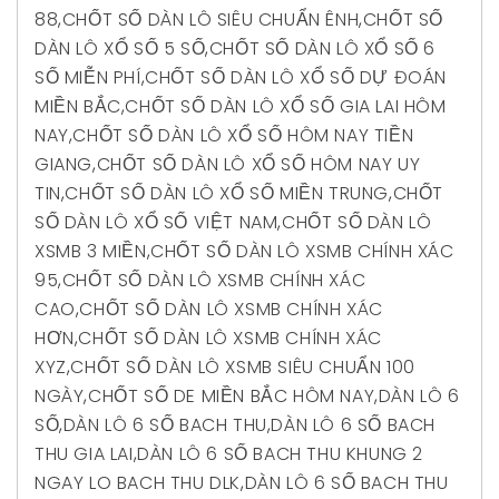
88
,
CHỐT SỐ DÀN LÔ SIÊU CHUẨN ÊNH
,
CHỐT SỐ
DÀN LÔ XỔ SỐ 5 SỐ
,
CHỐT SỐ DÀN LÔ XỔ SỐ 6
SỐ MIỄN PHÍ
,
CHỐT SỐ DÀN LÔ XỔ SỐ DỰ ĐOÁN
MIỀN BẮC
,
CHỐT SỐ DÀN LÔ XỔ SỐ GIA LAI HÔM
NAY
,
CHỐT SỐ DÀN LÔ XỔ SỐ HÔM NAY TIỀN
GIANG
,
CHỐT SỐ DÀN LÔ XỔ SỐ HÔM NAY UY
TIN
,
CHỐT SỐ DÀN LÔ XỔ SỐ MIỀN TRUNG
,
CHỐT
SỐ DÀN LÔ XỔ SỐ VIỆT NAM
,
CHỐT SỐ DÀN LÔ
XSMB 3 MIỀN
,
CHỐT SỐ DÀN LÔ XSMB CHÍNH XÁC
95
,
CHỐT SỐ DÀN LÔ XSMB CHÍNH XÁC
CAO
,
CHỐT SỐ DÀN LÔ XSMB CHÍNH XÁC
HƠN
,
CHỐT SỐ DÀN LÔ XSMB CHÍNH XÁC
XYZ
,
CHỐT SỐ DÀN LÔ XSMB SIÊU CHUẨN 100
NGÀY
,
CHỐT SỐ DE MIỀN BẮC HÔM NAY
,
DÀN LÔ 6
SỐ
,
DÀN LÔ 6 SỐ BACH THU
,
DÀN LÔ 6 SỐ BACH
THU GIA LAI
,
DÀN LÔ 6 SỐ BACH THU KHUNG 2
NGAY LO BACH THU DLK
,
DÀN LÔ 6 SỐ BACH THU