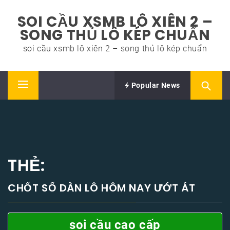
Skip
SOI CẦU XSMB LÔ XIÊN 2 –
to
SONG THỦ LÔ KÉP CHUẨN
content
soi cầu xsmb lô xiên 2 – song thủ lô kép chuẩn
Popular News
Primary
Menu
THẺ:
CHỐT SỐ DÀN LÔ HÔM NAY ƯỚT ÁT
soi cầu cao cấp