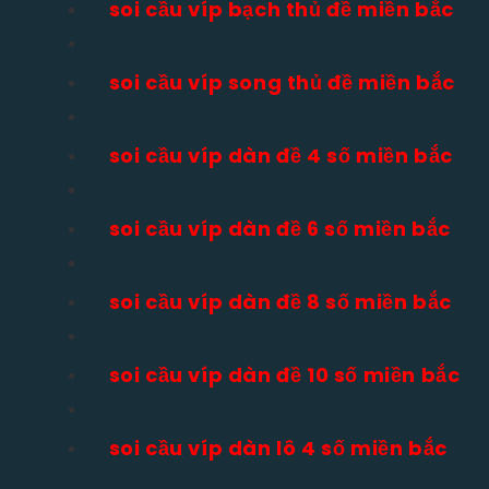
soi cầu víp bạch thủ đề miền bắc
soi cầu víp song thủ đề miền bắc
soi cầu víp dàn đề 4 số miền bắc
soi cầu víp dàn đề 6 số miền bắc
soi cầu víp dàn đề 8 số miền bắc
soi cầu víp dàn đề 10 số miền bắc
soi cầu víp dàn lô 4 số miền bắc