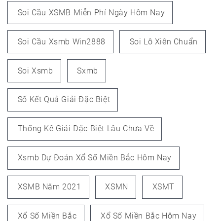
Soi Cầu XSMB Miễn Phí Ngày Hôm Nay
Soi Cầu Xsmb Win2888
Soi Lô Xiên Chuẩn
Soi Xsmb
Sxmb
Số Kết Quả Giải Đặc Biệt
Thống Kê Giải Đặc Biệt Lâu Chưa Về
Xsmb Dự Đoán Xổ Số Miền Bắc Hôm Nay
XSMB Năm 2021
XSMN
XSMT
Xổ Số Miền Bắc
Xổ Số Miền Bắc Hôm Nay