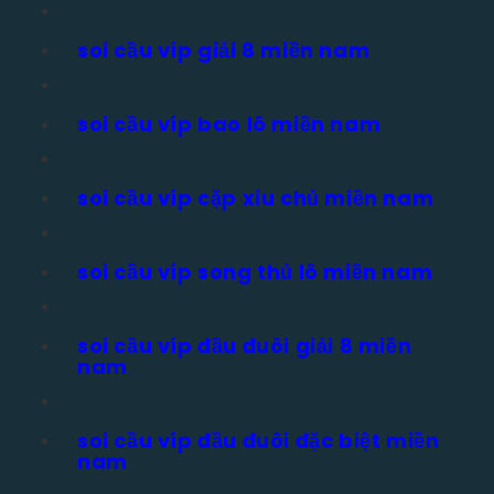
soi cầu víp giải 8 miền nam
soi cầu víp bao lô miền nam
soi cầu víp cặp xỉu chủ miền nam
soi cầu víp song thủ lô miền nam
soi cầu víp đầu đuôi giải 8 miền
nam
soi cầu víp đầu đuôi đặc biệt miền
nam