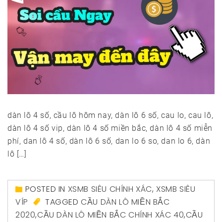
dàn lô 4 số, cầu lô hôm nay, dàn lô 6 số, cau lo, cau lô,
dàn lô 4 số vip, dàn lô 4 số miền bắc, dàn lô 4 số miễn
phí, dan lô 4 số, dàn lô 6 số, dan lo 6 so, dan lo 6, dàn
lô […]
POSTED IN
XSMB SIÊU CHÍNH XÁC
,
XSMB SIÊU
VÍP
TAGGED
CẦU DÀN LÔ MIỀN BẮC
2020
,
CẦU DÀN LÔ MIỀN BẮC CHÍNH XÁC 40
,
CẦU