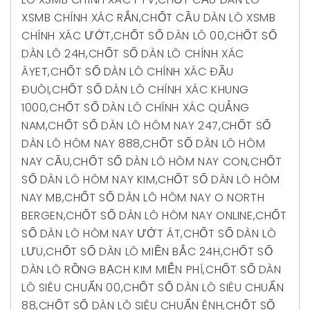
XSMB CHÍNH XÁC RẮN
,
CHỐT CẦU DÀN LÔ XSMB
CHÍNH XÁC ƯỚT
,
CHỐT SỐ DÀN LÔ 00
,
CHỐT SỐ
DÀN LÔ 24H
,
CHỐT SỐ DÀN LÔ CHÍNH XÁC
ÂYET
,
CHỐT SỐ DÀN LÔ CHÍNH XÁC ĐẦU
ĐUÔI
,
CHỐT SỐ DÀN LÔ CHÍNH XÁC KHUNG
1000
,
CHỐT SỐ DÀN LÔ CHÍNH XÁC QUẢNG
NAM
,
CHỐT SỐ DÀN LÔ HÔM NAY 247
,
CHỐT SỐ
DÀN LÔ HÔM NAY 888
,
CHỐT SỐ DÀN LÔ HÔM
NAY CẦU
,
CHỐT SỐ DÀN LÔ HÔM NAY CON
,
CHỐT
SỐ DÀN LÔ HÔM NAY KIM
,
CHỐT SỐ DÀN LÔ HÔM
NAY MB
,
CHỐT SỐ DÀN LÔ HÔM NAY O NORTH
BERGEN
,
CHỐT SỐ DÀN LÔ HÔM NAY ONLINE
,
CHỐT
SỐ DÀN LÔ HÔM NAY ƯỚT ÁT
,
CHỐT SỐ DÀN LÔ
LƯU
,
CHỐT SỐ DÀN LÔ MIỀN BẮC 24H
,
CHỐT SỐ
DÀN LÔ RỒNG BẠCH KIM MIỄN PHÍ
,
CHỐT SỐ DÀN
LÔ SIÊU CHUẨN 00
,
CHỐT SỐ DÀN LÔ SIÊU CHUẨN
88
,
CHỐT SỐ DÀN LÔ SIÊU CHUẨN ÊNH
,
CHỐT SỐ