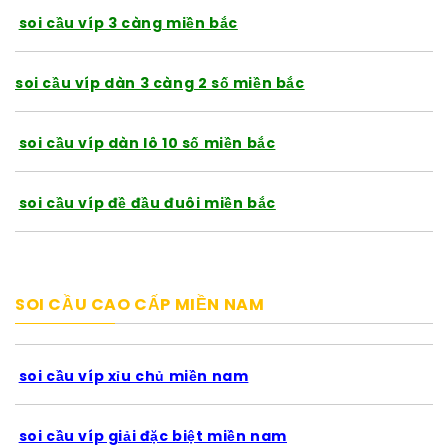
soi cầu víp 3 càng miền bắc
soi cầu víp dàn 3 càng 2 số miền bắc
soi cầu víp dàn lô 10 số miền bắc
soi cầu víp đề đầu đuôi miền bắc
SOI CẦU CAO CẤP MIỀN NAM
soi cầu víp xỉu chủ miền nam
soi cầu víp giải đặc biệt miền nam