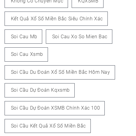
Không Có Chuyên Mục
KQXSMB
Kết Quả Xổ Số Miền Bắc Siêu Chính Xác
Soi Cau Mb
Soi Cau Xo So Mien Bac
Soi Cau Xsmb
Soi Cầu Du Đoán Xổ Số Miền Bắc Hôm Nay
Soi Cầu Dự Đoán Kqxsmb
Soi Cầu Dự Đoán XSMB Chính Xác 100
Soi Cầu Kết Quả Xổ Số Miền Bắc