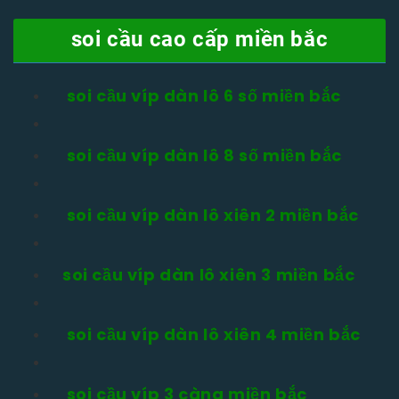
soi cầu cao cấp miền bắc
soi cầu víp dàn lô 6 số miền bắc
soi cầu víp dàn lô 8 số miền bắc
soi cầu víp dàn lô xiên 2 miền bắc
soi cầu víp dàn lô xiên 3 miền bắc
soi cầu víp dàn lô xiên 4 miền bắc
soi cầu víp 3 càng miền bắc