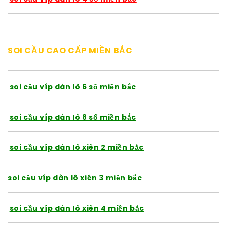
SOI CẦU CAO CẤP MIỀN BẮC
soi cầu víp dàn lô 6 số miền bắc
soi cầu víp dàn lô 8 số miền bắc
soi cầu víp dàn lô xiên 2 miền bắc
soi cầu víp dàn lô xiên 3 miền bắc
soi cầu víp dàn lô xiên 4 miền bắc