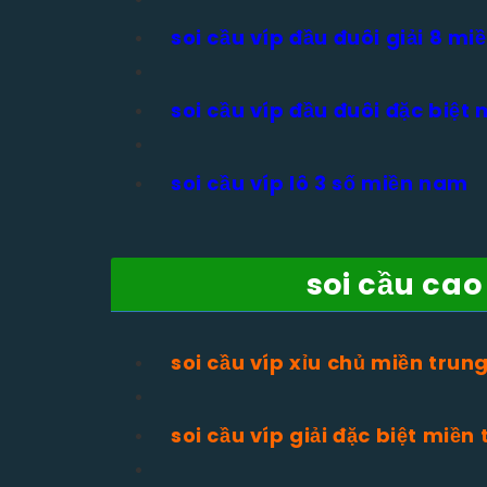
soi cầu víp đầu đuôi giải 8 m
soi cầu víp đầu đuôi đặc biệt
soi cầu víp lô 3 số miền nam
soi cầu cao
soi cầu víp xỉu chủ miền trun
soi cầu víp giải đặc biệt miền