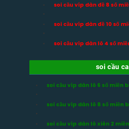
soi cầu víp dàn đề 8 số mi
soi cầu víp dàn đề 10 số m
soi cầu víp dàn lô 4 số mi
soi cầu c
soi cầu víp dàn lô 6 số miền 
soi cầu víp dàn lô 8 số miền 
soi cầu víp dàn lô xiên 2 miề