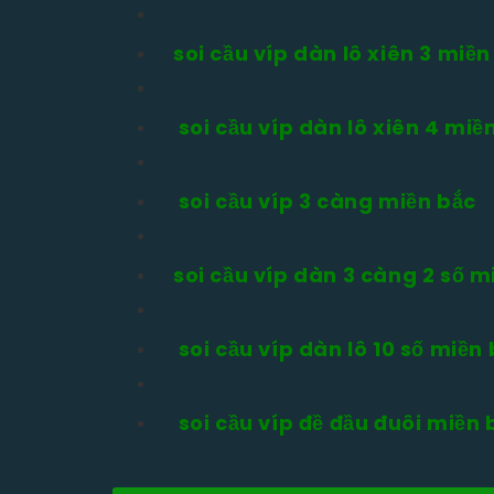
soi cầu víp dàn lô xiên 3 miền
soi cầu víp dàn lô xiên 4 miề
soi cầu víp 3 càng miền bắc
soi cầu víp dàn 3 càng 2 số m
soi cầu víp dàn lô 10 số miền
soi cầu víp đề đầu đuôi miền 