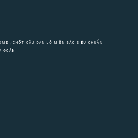
OME
CHỐT CẦU DÀN LÔ MIỀN BẮC SIÊU CHUẨN
Ự ĐOÁN