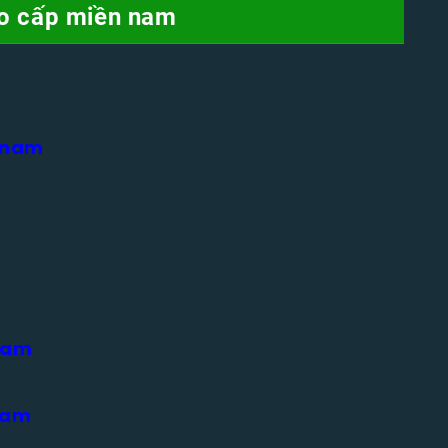
ao cấp miền nam
n nam
 nam
 nam