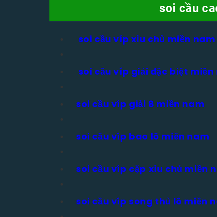
soi cầu c
soi cầu víp xỉu chủ miền nam
soi cầu víp giải đặc biệt miề
soi cầu víp giải 8 miền nam
soi cầu víp bao lô miền nam
soi cầu víp cặp xỉu chủ miền
soi cầu víp song thủ lô miền