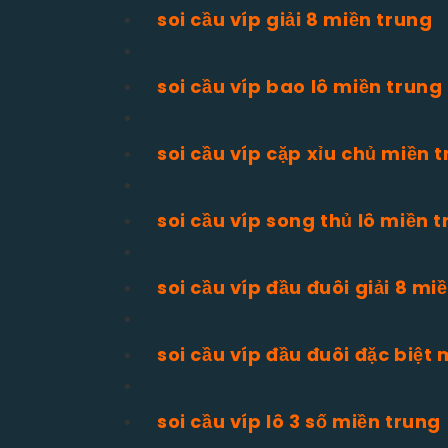
soi cầu víp giải 8 miền trung
soi cầu víp bao lô miền trung
soi cầu víp cặp xỉu chủ miền 
soi cầu víp song thủ lô miền 
soi cầu víp đầu đuôi giải 8 mi
soi cầu víp đầu đuôi đặc biệt
soi cầu víp lô 3 số miền trung