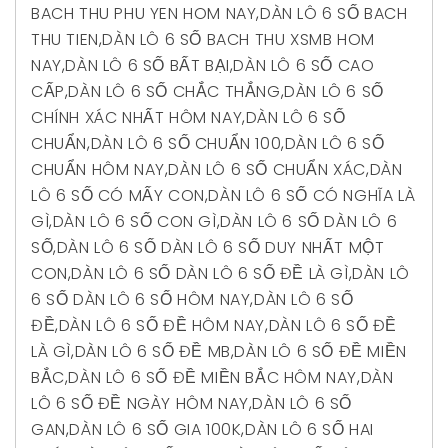
BACH THU PHU YEN HOM NAY
,
DÀN LÔ 6 SỐ BACH
THU TIEN
,
DÀN LÔ 6 SỐ BACH THU XSMB HOM
NAY
,
DÀN LÔ 6 SỐ BẤT BẠI
,
DÀN LÔ 6 SỐ CAO
CẤP
,
DÀN LÔ 6 SỐ CHẮC THẮNG
,
DÀN LÔ 6 SỐ
CHÍNH XÁC NHẤT HÔM NAY
,
DÀN LÔ 6 SỐ
CHUẨN
,
DÀN LÔ 6 SỐ CHUẨN 100
,
DÀN LÔ 6 SỐ
CHUẨN HÔM NAY
,
DÀN LÔ 6 SỐ CHUẨN XÁC
,
DÀN
LÔ 6 SỐ CÓ MẤY CON
,
DÀN LÔ 6 SỐ CÓ NGHĨA LÀ
GÌ
,
DÀN LÔ 6 SỐ CON GÌ
,
DÀN LÔ 6 SỐ DÀN LÔ 6
SỐ
,
DÀN LÔ 6 SỐ DÀN LÔ 6 SỐ DUY NHẤT MỘT
CON
,
DÀN LÔ 6 SỐ DÀN LÔ 6 SỐ ĐỀ LÀ GÌ
,
DÀN LÔ
6 SỐ DÀN LÔ 6 SỐ HÔM NAY
,
DÀN LÔ 6 SỐ
ĐỀ
,
DÀN LÔ 6 SỐ ĐỀ HÔM NAY
,
DÀN LÔ 6 SỐ ĐỀ
LÀ GÌ
,
DÀN LÔ 6 SỐ ĐỀ MB
,
DÀN LÔ 6 SỐ ĐỀ MIỀN
BẮC
,
DÀN LÔ 6 SỐ ĐỀ MIỀN BẮC HÔM NAY
,
DÀN
LÔ 6 SỐ ĐỀ NGÀY HÔM NAY
,
DÀN LÔ 6 SỐ
GAN
,
DÀN LÔ 6 SỐ GIA 100K
,
DÀN LÔ 6 SỐ HAI