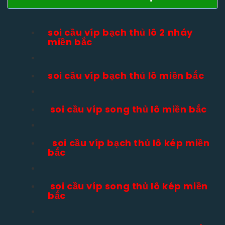
soi cầu víp bạch thủ lô 2 nháy
miền bắc
soi cầu víp bạch thủ lô miền bắc
soi cầu víp song thủ lô miền bắc
soi cầu víp bạch thủ lô kép miền
bắc
soi cầu víp song thủ lô kép miền
bắc