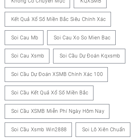
Không Có Chuyên Mục
KQXSMB
Kết Quả Xổ Số Miền Bắc Siêu Chính Xác
Soi Cau Mb
Soi Cau Xo So Mien Bac
Soi Cau Xsmb
Soi Cầu Dự Đoán Kqxsmb
Soi Cầu Dự Đoán XSMB Chính Xác 100
Soi Cầu Kết Quả Xổ Số Miền Bắc
Soi Cầu XSMB Miễn Phí Ngày Hôm Nay
Soi Cầu Xsmb Win2888
Soi Lô Xiên Chuẩn