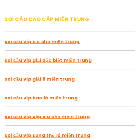
SOI CẦU CAO CẤP MIỀN TRUNG
soi cầu víp xỉu chủ miền trung
soi cầu víp giải đặc biệt miền trung
soi cầu víp giải 8 miền trung
soi cầu víp bao lô miền trung
soi cầu víp cặp xỉu chủ miền trung
soi cầu víp song thủ lô miền trung