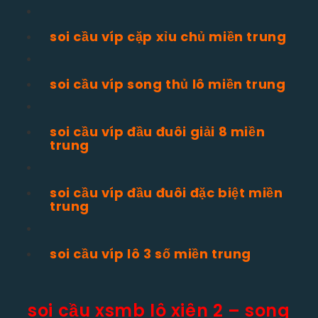
soi cầu víp cặp xỉu chủ miền trung
soi cầu víp song thủ lô miền trung
soi cầu víp đầu đuôi giải 8 miền
trung
soi cầu víp đầu đuôi đặc biệt miền
trung
soi cầu víp lô 3 số miền trung
soi cầu xsmb lô xiên 2 – song