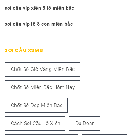
soi cầu víp xiên 3 lô miền bắc
soi cầu víp lô 8 con miền bắc
SOI CẦU XSMB
Chốt Số Giờ Vàng Miền Bắc
Chốt Số Miền Bắc Hôm Nay
Chốt Số Đẹp Miền Bắc
Cách Soi Cầu Lô Xiên
Du Doan