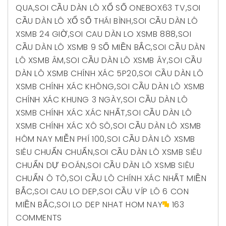
QUA
,
SOI CẦU DÀN LÔ XỔ SỐ ONEBOX63 TV
,
SOI
CẦU DÀN LÔ XỔ SỐ THÁI BÌNH
,
SOI CẦU DÀN LÔ
XSMB 24 GIỜ
,
SOI CAU DÀN LO XSMB 888
,
SOI
CẦU DÀN LÔ XSMB 9 SỐ MIỀN BẮC
,
SOI CẦU DÀN
LÔ XSMB ÂM
,
SOI CẦU DÀN LÔ XSMB ÂY
,
SOI CẦU
DÀN LÔ XSMB CHÍNH XÁC 5P20
,
SOI CẦU DÀN LÔ
XSMB CHÍNH XÁC KHÔNG
,
SOI CẦU DÀN LÔ XSMB
CHÍNH XÁC KHUNG 3 NGÀY
,
SOI CẦU DÀN LÔ
XSMB CHÍNH XÁC XÁC NHẤT
,
SOI CẦU DÀN LÔ
XSMB CHÍNH XÁC XÔ SÔ
,
SOI CẦU DÀN LÔ XSMB
HÔM NAY MIỄN PHÍ 100
,
SOI CẦU DÀN LÔ XSMB
SIÊU CHUẨN CHUẨN
,
SOI CẦU DÀN LÔ XSMB SIÊU
CHUẨN DỰ ĐOÁN
,
SOI CẦU DÀN LÔ XSMB SIÊU
CHUẨN Ô TÔ
,
SOI CẦU LÔ CHÍNH XÁC NHẤT MIỀN
BẮC
,
SOI CAU LO DEP
,
SOI CẦU VÍP LÔ 6 CON
MIỀN BẮC
,
SOI LO DEP NHAT HOM NAY
163
COMMENTS