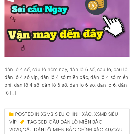
dàn lô 4 số, cầu lô hôm nay, dàn lô 6 số, cau lo, cau lô,
dàn lô 4 số vip, dàn lô 4 số miền bắc, dàn lô 4 số miễn
phí, dan lô 4 số, dàn lô 6 số, dan lo 6 so, dan lo 6, dàn
lô […]
POSTED IN
XSMB SIÊU CHÍNH XÁC
,
XSMB SIÊU
VÍP
TAGGED
CẦU DÀN LÔ MIỀN BẮC
2020
,
CẦU DÀN LÔ MIỀN BẮC CHÍNH XÁC 40
,
CẦU