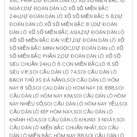
XÁC PHÁP
,
DỰ ĐOÁN DÀN LÔ XỔ SỐ MIỀN BẮC 10
NGÀY
,
DỰ ĐOÁN DÀN LÔ XỔ SỐ MIỀN BẮC
24H
,
DỰ ĐOÁN DÀN LÔ XỔ SỐ MIỀN BẮC 5 8
,
DỰ
ĐOÁN DÀN LÔ XỔ SỐ MIỀN BẮC 8 1
,
DỰ ĐOÁN
DÀN LÔ XỔ SỐ MIỀN BẮC ASIA
,
DỰ ĐOÁN DÀN LÔ
XỔ SỐ MIỀN BẮC ĐẠI VIỆT
,
DỰ ĐOÁN DÀN LÔ XỔ
SỐ MIỀN BẮC MINH NGỌC
,
DỰ ĐOÁN DÀN LÔ XỔ
SỐ MIỀN BẮC PHẦN 2
,
DỰ ĐOÁN DÀN LÔ XỔ SỐ
SIÊU CHUẨN 24H
,
LÔ 6 CON MIỀN BẮC
,
LÔ 6 SỐ
SIÊU VÍP
,
SOI CẦU DÀN LÔ 74
,
SOI CẦU DÀN LÔ
BẠCH THỦ XS ĐÀ NẴNG
,
SOI CẦU DÀN LÔ HÔM
NAY 8 SỐ
,
SOI CAU DÀN LO HOM NAY DE 888
,
SOI
CẦU DÀN LÔ HÔM NAY KIM
,
SOI CẦU DÀN LÔ HÔM
NAY NHIỀU SỐ
,
SOI CẦU DÀN LÔ HÔM NAY YẾU
,
SOI
CẦU DÀN LÔ KÉP HÔM NAY
,
SOI CẦU DÀN LÔ
KHÁNH HÒA
,
SOI CẦU DÀN LÔ KHUNG 3 NGÀY
,
SOI
CẦU DÀN LÔ MIỀN BẮC CHUẨN NHẤT
,
SOI CẦU
DÀN LÔ MIỀN BẮC HÔM NAY 88
,
SOI CẦU DÀN LÔ