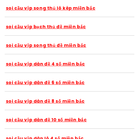
soi cầu víp song thủ lô kép miền bắc
soi cầu víp bạch thủ đề miền bắc
soi cầu víp song thủ đề miền bắc
soi cầu víp dàn đề 4 số miền bắc
soi cầu víp dàn đề 6 số miền bắc
soi cầu víp dàn đề 8 số miền bắc
soi cầu víp dàn đề 10 số miền bắc
soi cầu víp dàn lô 4 số miền bắc