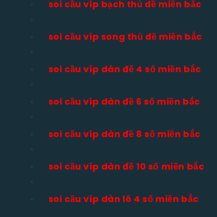
soi cầu víp bạch thủ đề miền bắc
soi cầu víp song thủ đề miền bắc
soi cầu víp dàn đề 4 số miền bắc
soi cầu víp dàn đề 6 số miền bắc
soi cầu víp dàn đề 8 số miền bắc
soi cầu víp dàn đề 10 số miền bắc
soi cầu víp dàn lô 4 số miền bắc