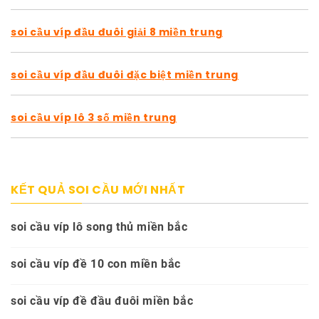
soi cầu víp đầu đuôi giải 8 miền trung
soi cầu víp đầu đuôi đặc biệt miền trung
soi cầu víp lô 3 số miền trung
KẾT QUẢ SOI CẦU MỚI NHẤT
soi cầu víp lô song thủ miền bắc
soi cầu víp đề 10 con miền bắc
soi cầu víp đề đầu đuôi miền bắc