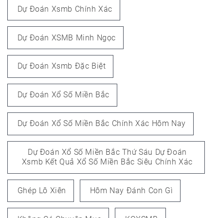
Dự Đoán Xsmb Chính Xác
Dự Đoán XSMB Minh Ngọc
Dự Đoán Xsmb Đặc Biệt
Dự Đoán Xổ Số Miền Bắc
Dự Đoán Xổ Số Miền Bắc Chính Xác Hôm Nay
Dự Đoán Xổ Số Miền Bắc Thứ Sáu Dự Đoán
Xsmb Kết Quả Xổ Số Miền Bắc Siêu Chính Xác
Ghép Lô Xiên
Hôm Nay Đánh Con Gì