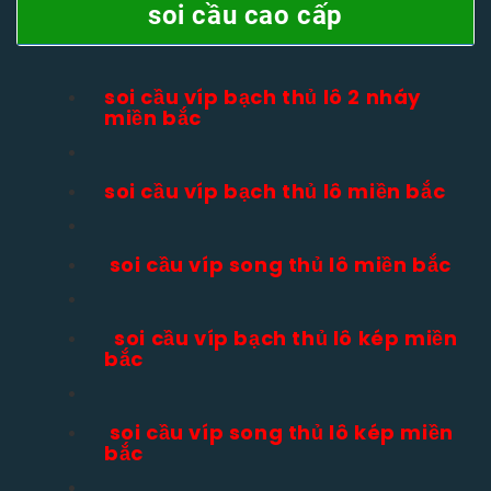
soi cầu cao cấp
soi cầu víp bạch thủ lô 2 nháy
miền bắc
soi cầu víp bạch thủ lô miền bắc
soi cầu víp song thủ lô miền bắc
soi cầu víp bạch thủ lô kép miền
bắc
soi cầu víp song thủ lô kép miền
bắc