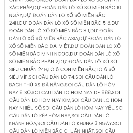
XÁC PHÁP
,
DỰ ĐOÁN DÀN LÔ XỔ SỐ MIỀN BẮC 10
NGÀY
,
DỰ ĐOÁN DÀN LÔ XỔ SỐ MIỀN BẮC
24H
,
DỰ ĐOÁN DÀN LÔ XỔ SỐ MIỀN BẮC 5 8
,
DỰ
ĐOÁN DÀN LÔ XỔ SỐ MIỀN BẮC 8 1
,
DỰ ĐOÁN
DÀN LÔ XỔ SỐ MIỀN BẮC ASIA
,
DỰ ĐOÁN DÀN LÔ
XỔ SỐ MIỀN BẮC ĐẠI VIỆT
,
DỰ ĐOÁN DÀN LÔ XỔ
SỐ MIỀN BẮC MINH NGỌC
,
DỰ ĐOÁN DÀN LÔ XỔ
SỐ MIỀN BẮC PHẦN 2
,
DỰ ĐOÁN DÀN LÔ XỔ SỐ
SIÊU CHUẨN 24H
,
LÔ 6 CON MIỀN BẮC
,
LÔ 6 SỐ
SIÊU VÍP
,
SOI CẦU DÀN LÔ 74
,
SOI CẦU DÀN LÔ
BẠCH THỦ XS ĐÀ NẴNG
,
SOI CẦU DÀN LÔ HÔM
NAY 8 SỐ
,
SOI CAU DÀN LO HOM NAY DE 888
,
SOI
CẦU DÀN LÔ HÔM NAY KIM
,
SOI CẦU DÀN LÔ HÔM
NAY NHIỀU SỐ
,
SOI CẦU DÀN LÔ HÔM NAY YẾU
,
SOI
CẦU DÀN LÔ KÉP HÔM NAY
,
SOI CẦU DÀN LÔ
KHÁNH HÒA
,
SOI CẦU DÀN LÔ KHUNG 3 NGÀY
,
SOI
CẦU DÀN LÔ MIỀN BẮC CHUẨN NHẤT
,
SOI CẦU