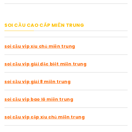
SOI CẦU CAO CẤP MIỀN TRUNG
soi cầu víp xỉu chủ miền trung
soi cầu víp giải đặc biệt miền trung
soi cầu víp giải 8 miền trung
soi cầu víp bao lô miền trung
soi cầu víp cặp xỉu chủ miền trung