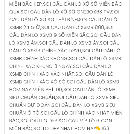
MIỀN BẮC KÉP
,
SOI CẦU DÀN LÔ XỔ SỐ MIỀN BẮC
QUA
,
SOI CẦU DÀN LÔ XỔ SỐ ONEBOX63 TV
,
SOI
CẦU DÀN LÔ XỔ SỐ THÁI BÌNH
,
SOI CẦU DÀN LÔ
XSMB 24 GIỜ
,
SOI CAU DÀN LO XSMB 888
,
SOI
CẦU DÀN LÔ XSMB 9 SỐ MIỀN BẮC
,
SOI CẦU DÀN
LÔ XSMB ÂM
,
SOI CẦU DÀN LÔ XSMB ÂY
,
SOI CẦU
DÀN LÔ XSMB CHÍNH XÁC 5P20
,
SOI CẦU DÀN LÔ
XSMB CHÍNH XÁC KHÔNG
,
SOI CẦU DÀN LÔ XSMB
CHÍNH XÁC KHUNG 3 NGÀY
,
SOI CẦU DÀN LÔ
XSMB CHÍNH XÁC XÁC NHẤT
,
SOI CẦU DÀN LÔ
XSMB CHÍNH XÁC XÔ SÔ
,
SOI CẦU DÀN LÔ XSMB
HÔM NAY MIỄN PHÍ 100
,
SOI CẦU DÀN LÔ XSMB
SIÊU CHUẨN CHUẨN
,
SOI CẦU DÀN LÔ XSMB SIÊU
CHUẨN DỰ ĐOÁN
,
SOI CẦU DÀN LÔ XSMB SIÊU
CHUẨN Ô TÔ
,
SOI CẦU LÔ CHÍNH XÁC NHẤT MIỀN
BẮC
,
SOI CAU LO DEP
,
SOI CẦU VÍP LÔ 6 CON
MIỀN BẮC
,
SOI LO DEP NHAT HOM NAY
163