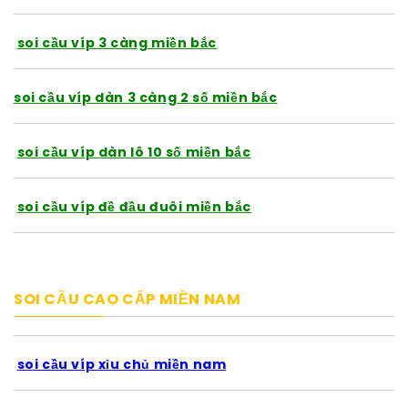
soi cầu víp 3 càng miền bắc
soi cầu víp dàn 3 càng 2 số miền bắc
soi cầu víp dàn lô 10 số miền bắc
soi cầu víp đề đầu đuôi miền bắc
SOI CẦU CAO CẤP MIỀN NAM
soi cầu víp xỉu chủ miền nam