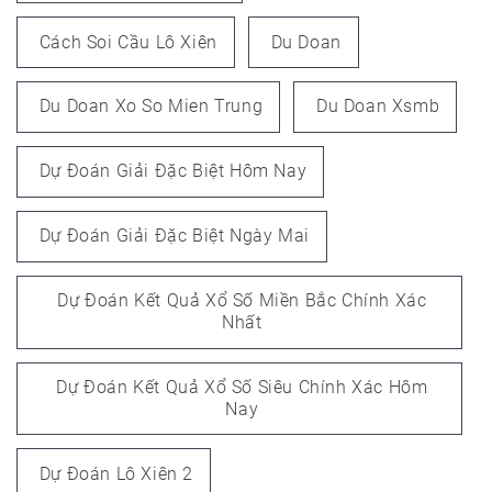
Cách Soi Cầu Lô Xiên
Du Doan
Du Doan Xo So Mien Trung
Du Doan Xsmb
Dự Đoán Giải Đặc Biệt Hôm Nay
Dự Đoán Giải Đặc Biệt Ngày Mai
Dự Đoán Kết Quả Xổ Số Miền Bắc Chính Xác
Nhất
Dự Đoán Kết Quả Xổ Số Siêu Chính Xác Hôm
Nay
Dự Đoán Lô Xiên 2