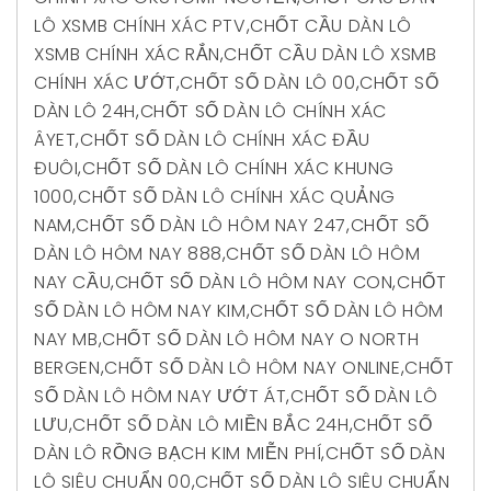
LÔ XSMB CHÍNH XÁC PTV
,
CHỐT CẦU DÀN LÔ
XSMB CHÍNH XÁC RẮN
,
CHỐT CẦU DÀN LÔ XSMB
CHÍNH XÁC ƯỚT
,
CHỐT SỐ DÀN LÔ 00
,
CHỐT SỐ
DÀN LÔ 24H
,
CHỐT SỐ DÀN LÔ CHÍNH XÁC
ÂYET
,
CHỐT SỐ DÀN LÔ CHÍNH XÁC ĐẦU
ĐUÔI
,
CHỐT SỐ DÀN LÔ CHÍNH XÁC KHUNG
1000
,
CHỐT SỐ DÀN LÔ CHÍNH XÁC QUẢNG
NAM
,
CHỐT SỐ DÀN LÔ HÔM NAY 247
,
CHỐT SỐ
DÀN LÔ HÔM NAY 888
,
CHỐT SỐ DÀN LÔ HÔM
NAY CẦU
,
CHỐT SỐ DÀN LÔ HÔM NAY CON
,
CHỐT
SỐ DÀN LÔ HÔM NAY KIM
,
CHỐT SỐ DÀN LÔ HÔM
NAY MB
,
CHỐT SỐ DÀN LÔ HÔM NAY O NORTH
BERGEN
,
CHỐT SỐ DÀN LÔ HÔM NAY ONLINE
,
CHỐT
SỐ DÀN LÔ HÔM NAY ƯỚT ÁT
,
CHỐT SỐ DÀN LÔ
LƯU
,
CHỐT SỐ DÀN LÔ MIỀN BẮC 24H
,
CHỐT SỐ
DÀN LÔ RỒNG BẠCH KIM MIỄN PHÍ
,
CHỐT SỐ DÀN
LÔ SIÊU CHUẨN 00
,
CHỐT SỐ DÀN LÔ SIÊU CHUẨN