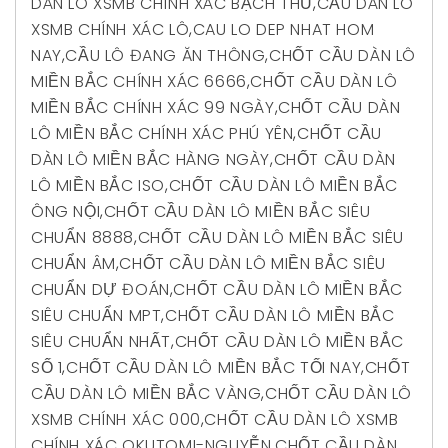
DÀN LÔ XSMB CHÍNH XÁC BẠCH THỦ
,
CẦU DÀN LÔ
XSMB CHÍNH XÁC LÔ
,
CAU LO DEP NHAT HOM
NAY
,
CẦU LÔ ĐANG ĂN THÔNG
,
CHỐT CẦU DÀN LÔ
MIỀN BẮC CHÍNH XÁC 6666
,
CHỐT CẦU DÀN LÔ
MIỀN BẮC CHÍNH XÁC 99 NGÀY
,
CHỐT CẦU DÀN
LÔ MIỀN BẮC CHÍNH XÁC PHÚ YÊN
,
CHỐT CẦU
DÀN LÔ MIỀN BẮC HÀNG NGÀY
,
CHỐT CẦU DÀN
LÔ MIỀN BẮC ISO
,
CHỐT CẦU DÀN LÔ MIỀN BẮC
ÔNG NỘI
,
CHỐT CẦU DÀN LÔ MIỀN BẮC SIÊU
CHUẨN 8888
,
CHỐT CẦU DÀN LÔ MIỀN BẮC SIÊU
CHUẨN ÂM
,
CHỐT CẦU DÀN LÔ MIỀN BẮC SIÊU
CHUẨN DỰ ĐOÁN
,
CHỐT CẦU DÀN LÔ MIỀN BẮC
SIÊU CHUẨN MPT
,
CHỐT CẦU DÀN LÔ MIỀN BẮC
SIÊU CHUẨN NHẤT
,
CHỐT CẦU DÀN LÔ MIỀN BẮC
SỐ 1
,
CHỐT CẦU DÀN LÔ MIỀN BẮC TỐI NAY
,
CHỐT
CẦU DÀN LÔ MIỀN BẮC VÀNG
,
CHỐT CẦU DÀN LÔ
XSMB CHÍNH XÁC 000
,
CHỐT CẦU DÀN LÔ XSMB
CHÍNH XÁC OKUTOMI-NGUYỄN
,
CHỐT CẦU DÀN