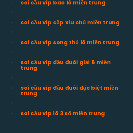
soi cầu víp bao lô miền trung
soi cầu víp cặp xỉu chủ miền trung
soi cầu víp song thủ lô miền trung
soi cầu víp đầu đuôi giải 8 miền
trung
soi cầu víp đầu đuôi đặc biệt miền
trung
soi cầu víp lô 3 số miền trung