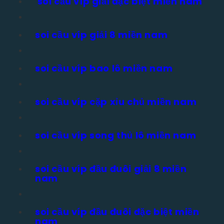
soi cầu víp giải đặc biệt miền nam
soi cầu víp giải 8 miền nam
soi cầu víp bao lô miền nam
soi cầu víp cặp xỉu chủ miền nam
soi cầu víp song thủ lô miền nam
soi cầu víp đầu đuôi giải 8 miền
nam
soi cầu víp đầu đuôi đặc biệt miền
nam