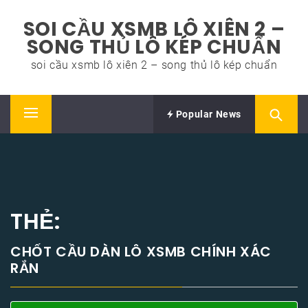
Skip
SOI CẦU XSMB LÔ XIÊN 2 –
to
SONG THỦ LÔ KÉP CHUẨN
content
soi cầu xsmb lô xiên 2 – song thủ lô kép chuẩn
Popular News
Primary
Menu
THẺ:
CHỐT CẦU DÀN LÔ XSMB CHÍNH XÁC
RẮN