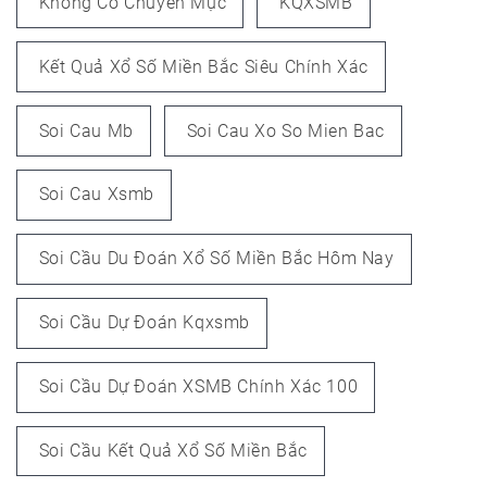
Không Có Chuyên Mục
KQXSMB
Kết Quả Xổ Số Miền Bắc Siêu Chính Xác
Soi Cau Mb
Soi Cau Xo So Mien Bac
Soi Cau Xsmb
Soi Cầu Du Đoán Xổ Số Miền Bắc Hôm Nay
Soi Cầu Dự Đoán Kqxsmb
Soi Cầu Dự Đoán XSMB Chính Xác 100
Soi Cầu Kết Quả Xổ Số Miền Bắc