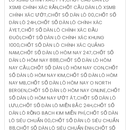
XSMB CHÍNH XÁC RẮN
,
CHỐT CẦU DÀN LÔ XSMB
CHÍNH XÁC ƯỚT
,
CHỐT SỐ DÀN LÔ 00
,
CHỐT SỐ
DÀN LÔ 24H
,
CHỐT SỐ DÀN LÔ CHÍNH XÁC
ÂYET
,
CHỐT SỐ DÀN LÔ CHÍNH XÁC ĐẦU
ĐUÔI
,
CHỐT SỐ DÀN LÔ CHÍNH XÁC KHUNG
1000
,
CHỐT SỐ DÀN LÔ CHÍNH XÁC QUẢNG
NAM
,
CHỐT SỐ DÀN LÔ HÔM NAY 247
,
CHỐT SỐ
DÀN LÔ HÔM NAY 888
,
CHỐT SỐ DÀN LÔ HÔM
NAY CẦU
,
CHỐT SỐ DÀN LÔ HÔM NAY CON
,
CHỐT
SỐ DÀN LÔ HÔM NAY KIM
,
CHỐT SỐ DÀN LÔ HÔM
NAY MB
,
CHỐT SỐ DÀN LÔ HÔM NAY O NORTH
BERGEN
,
CHỐT SỐ DÀN LÔ HÔM NAY ONLINE
,
CHỐT
SỐ DÀN LÔ HÔM NAY ƯỚT ÁT
,
CHỐT SỐ DÀN LÔ
LƯU
,
CHỐT SỐ DÀN LÔ MIỀN BẮC 24H
,
CHỐT SỐ
DÀN LÔ RỒNG BẠCH KIM MIỄN PHÍ
,
CHỐT SỐ DÀN
LÔ SIÊU CHUẨN 00
,
CHỐT SỐ DÀN LÔ SIÊU CHUẨN
88
,
CHỐT SỐ DÀN LÔ SIÊU CHUẨN ÊNH
,
CHỐT SỐ