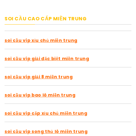
SOI CẦU CAO CẤP MIỀN TRUNG
soi cầu víp xỉu chủ miền trung
soi cầu víp giải đặc biệt miền trung
soi cầu víp giải 8 miền trung
soi cầu víp bao lô miền trung
soi cầu víp cặp xỉu chủ miền trung
soi cầu víp song thủ lô miền trung