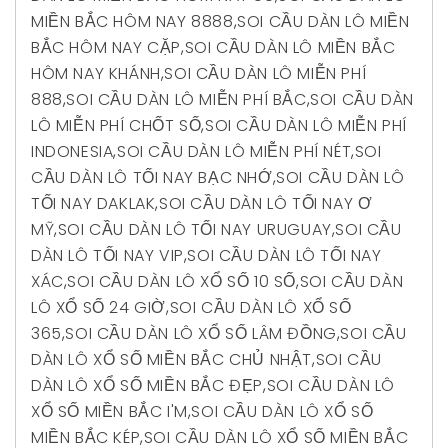
MIỀN BẮC HÔM NAY 8888
,
SOI CẦU DÀN LÔ MIỀN
BẮC HÔM NAY CẶP
,
SOI CẦU DÀN LÔ MIỀN BẮC
HÔM NAY KHÁNH
,
SOI CẦU DÀN LÔ MIỄN PHÍ
888
,
SOI CẦU DÀN LÔ MIỄN PHÍ BẮC
,
SOI CẦU DÀN
LÔ MIỄN PHÍ CHỐT SỐ
,
SOI CẦU DÀN LÔ MIỄN PHÍ
INDONESIA
,
SOI CẦU DÀN LÔ MIỄN PHÍ NÉT
,
SOI
CẦU DÀN LÔ TỐI NAY BẠC NHỚ
,
SOI CẦU DÀN LÔ
TỐI NAY DAKLAK
,
SOI CẦU DÀN LÔ TỐI NAY Ơ
MỸ
,
SOI CẦU DÀN LÔ TỐI NAY URUGUAY
,
SOI CẦU
DÀN LÔ TỐI NAY VIP
,
SOI CẦU DÀN LÔ TỐI NAY
XÁC
,
SOI CẦU DÀN LÔ XỔ SỐ 10 SỐ
,
SOI CẦU DÀN
LÔ XỔ SỐ 24 GIỜ
,
SOI CẦU DÀN LÔ XỔ SỐ
365
,
SOI CẦU DÀN LÔ XỔ SỐ LÂM ĐỒNG
,
SOI CẦU
DÀN LÔ XỔ SỐ MIỀN BẮC CHỦ NHẬT
,
SOI CẦU
DÀN LÔ XỔ SỐ MIỀN BẮC ĐẸP
,
SOI CẦU DÀN LÔ
XỔ SỐ MIỀN BẮC I'M
,
SOI CẦU DÀN LÔ XỔ SỐ
MIỀN BẮC KÉP
,
SOI CẦU DÀN LÔ XỔ SỐ MIỀN BẮC