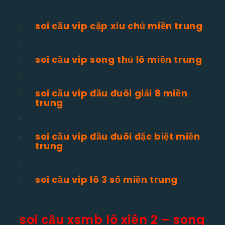
soi cầu víp cặp xỉu chủ miền trung
soi cầu víp song thủ lô miền trung
soi cầu víp đầu đuôi giải 8 miền
trung
soi cầu víp đầu đuôi đặc biệt miền
trung
soi cầu víp lô 3 số miền trung
soi cầu xsmb lô xiên 2 – song