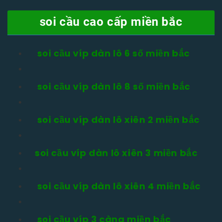
soi cầu cao cấp miền bắc
soi cầu víp dàn lô 6 số miền bắc
soi cầu víp dàn lô 8 số miền bắc
soi cầu víp dàn lô xiên 2 miền bắc
soi cầu víp dàn lô xiên 3 miền bắc
soi cầu víp dàn lô xiên 4 miền bắc
soi cầu víp 3 càng miền bắc