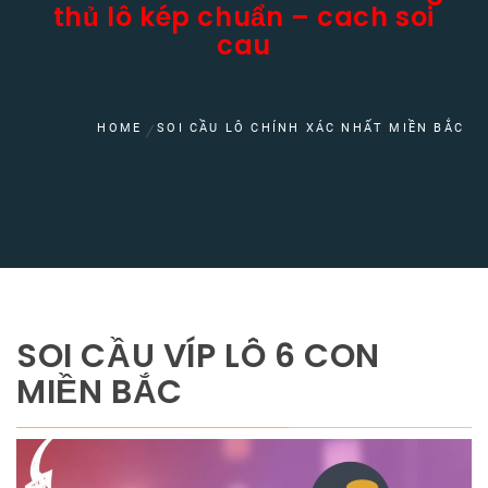
thủ lô kép chuẩn – cach soi
cau
HOME
SOI CẦU LÔ CHÍNH XÁC NHẤT MIỀN BẮC
SOI CẦU VÍP LÔ 6 CON
MIỀN BẮC