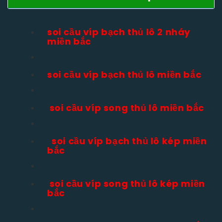
soi cầu víp bạch thủ lô 2 nháy
miền bắc
soi cầu víp bạch thủ lô miền bắc
soi cầu víp song thủ lô miền bắc
soi cầu víp bạch thủ lô kép miền
bắc
soi cầu víp song thủ lô kép miền
bắc