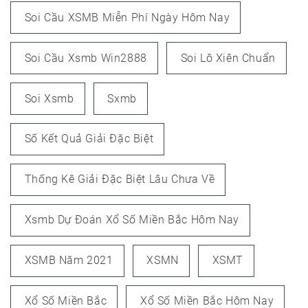
Soi Cầu XSMB Miễn Phí Ngày Hôm Nay
Soi Cầu Xsmb Win2888
Soi Lô Xiên Chuẩn
Soi Xsmb
Sxmb
Số Kết Quả Giải Đặc Biệt
Thống Kê Giải Đặc Biệt Lâu Chưa Về
Xsmb Dự Đoán Xổ Số Miền Bắc Hôm Nay
XSMB Năm 2021
XSMN
XSMT
Xổ Số Miền Bắc
Xổ Số Miền Bắc Hôm Nay