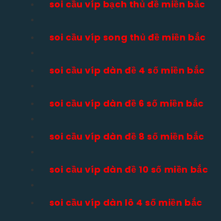
soi cầu víp bạch thủ đề miền bắc
soi cầu víp song thủ đề miền bắc
soi cầu víp dàn đề 4 số miền bắc
soi cầu víp dàn đề 6 số miền bắc
soi cầu víp dàn đề 8 số miền bắc
soi cầu víp dàn đề 10 số miền bắc
soi cầu víp dàn lô 4 số miền bắc