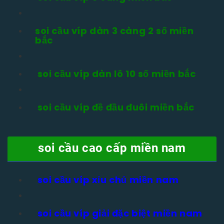
soi cầu víp dàn 3 càng 2 số miền
bắc
soi cầu víp dàn lô 10 số miền bắc
soi cầu víp đề đầu đuôi miền bắc
soi cầu cao cấp miền nam
soi cầu víp xỉu chủ miền nam
soi cầu víp giải đặc biệt miền nam