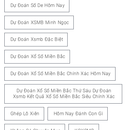
Dự Đoán Số De Hôm Nay
Dự Đoán XSMB Minh Ngọc
Dự Đoán Xsmb Đặc Biệt
Dự Đoán Xổ Số Miền Bắc
Dự Đoán Xổ Số Miền Bắc Chính Xác Hôm Nay
Dự Đoán Xổ Số Miền Bắc Thứ Sáu Dự Đoán
Xsmb Kết Quả Xổ Số Miền Bắc Siêu Chính Xác
Ghép Lô Xiên
Hôm Nay Đánh Con Gì