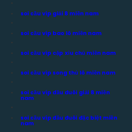
soi cầu víp giải 8 miền nam
soi cầu víp bao lô miền nam
soi cầu víp cặp xỉu chủ miền nam
soi cầu víp song thủ lô miền nam
soi cầu víp đầu đuôi giải 8 miền
nam
soi cầu víp đầu đuôi đặc biệt miền
nam