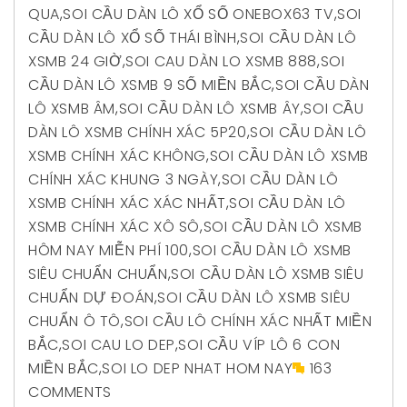
QUA
,
SOI CẦU DÀN LÔ XỔ SỐ ONEBOX63 TV
,
SOI
CẦU DÀN LÔ XỔ SỐ THÁI BÌNH
,
SOI CẦU DÀN LÔ
XSMB 24 GIỜ
,
SOI CAU DÀN LO XSMB 888
,
SOI
CẦU DÀN LÔ XSMB 9 SỐ MIỀN BẮC
,
SOI CẦU DÀN
LÔ XSMB ÂM
,
SOI CẦU DÀN LÔ XSMB ÂY
,
SOI CẦU
DÀN LÔ XSMB CHÍNH XÁC 5P20
,
SOI CẦU DÀN LÔ
XSMB CHÍNH XÁC KHÔNG
,
SOI CẦU DÀN LÔ XSMB
CHÍNH XÁC KHUNG 3 NGÀY
,
SOI CẦU DÀN LÔ
XSMB CHÍNH XÁC XÁC NHẤT
,
SOI CẦU DÀN LÔ
XSMB CHÍNH XÁC XÔ SÔ
,
SOI CẦU DÀN LÔ XSMB
HÔM NAY MIỄN PHÍ 100
,
SOI CẦU DÀN LÔ XSMB
SIÊU CHUẨN CHUẨN
,
SOI CẦU DÀN LÔ XSMB SIÊU
CHUẨN DỰ ĐOÁN
,
SOI CẦU DÀN LÔ XSMB SIÊU
CHUẨN Ô TÔ
,
SOI CẦU LÔ CHÍNH XÁC NHẤT MIỀN
BẮC
,
SOI CAU LO DEP
,
SOI CẦU VÍP LÔ 6 CON
MIỀN BẮC
,
SOI LO DEP NHAT HOM NAY
163
COMMENTS