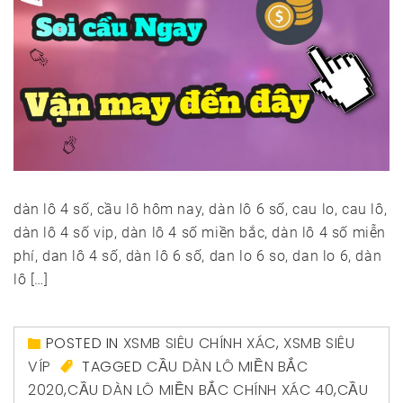
dàn lô 4 số, cầu lô hôm nay, dàn lô 6 số, cau lo, cau lô,
dàn lô 4 số vip, dàn lô 4 số miền bắc, dàn lô 4 số miễn
phí, dan lô 4 số, dàn lô 6 số, dan lo 6 so, dan lo 6, dàn
lô […]
POSTED IN
XSMB SIÊU CHÍNH XÁC
,
XSMB SIÊU
VÍP
TAGGED
CẦU DÀN LÔ MIỀN BẮC
2020
,
CẦU DÀN LÔ MIỀN BẮC CHÍNH XÁC 40
,
CẦU