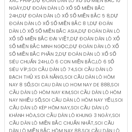
XÁC PHÁP
,
DỰ ĐOÁN DÀN LÔ XỔ SỐ MIỀN BẮC 10
NGÀY
,
DỰ ĐOÁN DÀN LÔ XỔ SỐ MIỀN BẮC
24H
,
DỰ ĐOÁN DÀN LÔ XỔ SỐ MIỀN BẮC 5 8
,
DỰ
ĐOÁN DÀN LÔ XỔ SỐ MIỀN BẮC 8 1
,
DỰ ĐOÁN
DÀN LÔ XỔ SỐ MIỀN BẮC ASIA
,
DỰ ĐOÁN DÀN LÔ
XỔ SỐ MIỀN BẮC ĐẠI VIỆT
,
DỰ ĐOÁN DÀN LÔ XỔ
SỐ MIỀN BẮC MINH NGỌC
,
DỰ ĐOÁN DÀN LÔ XỔ
SỐ MIỀN BẮC PHẦN 2
,
DỰ ĐOÁN DÀN LÔ XỔ SỐ
SIÊU CHUẨN 24H
,
LÔ 6 CON MIỀN BẮC
,
LÔ 6 SỐ
SIÊU VÍP
,
SOI CẦU DÀN LÔ 74
,
SOI CẦU DÀN LÔ
BẠCH THỦ XS ĐÀ NẴNG
,
SOI CẦU DÀN LÔ HÔM
NAY 8 SỐ
,
SOI CAU DÀN LO HOM NAY DE 888
,
SOI
CẦU DÀN LÔ HÔM NAY KIM
,
SOI CẦU DÀN LÔ HÔM
NAY NHIỀU SỐ
,
SOI CẦU DÀN LÔ HÔM NAY YẾU
,
SOI
CẦU DÀN LÔ KÉP HÔM NAY
,
SOI CẦU DÀN LÔ
KHÁNH HÒA
,
SOI CẦU DÀN LÔ KHUNG 3 NGÀY
,
SOI
CẦU DÀN LÔ MIỀN BẮC CHUẨN NHẤT
,
SOI CẦU
DÀN LÔ MIỀN BẮC HÔM NAY 88
,
SOI CẦU DÀN LÔ