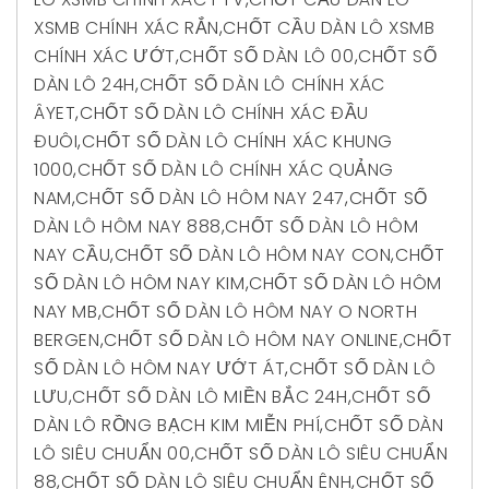
XSMB CHÍNH XÁC RẮN
,
CHỐT CẦU DÀN LÔ XSMB
CHÍNH XÁC ƯỚT
,
CHỐT SỐ DÀN LÔ 00
,
CHỐT SỐ
DÀN LÔ 24H
,
CHỐT SỐ DÀN LÔ CHÍNH XÁC
ÂYET
,
CHỐT SỐ DÀN LÔ CHÍNH XÁC ĐẦU
ĐUÔI
,
CHỐT SỐ DÀN LÔ CHÍNH XÁC KHUNG
1000
,
CHỐT SỐ DÀN LÔ CHÍNH XÁC QUẢNG
NAM
,
CHỐT SỐ DÀN LÔ HÔM NAY 247
,
CHỐT SỐ
DÀN LÔ HÔM NAY 888
,
CHỐT SỐ DÀN LÔ HÔM
NAY CẦU
,
CHỐT SỐ DÀN LÔ HÔM NAY CON
,
CHỐT
SỐ DÀN LÔ HÔM NAY KIM
,
CHỐT SỐ DÀN LÔ HÔM
NAY MB
,
CHỐT SỐ DÀN LÔ HÔM NAY O NORTH
BERGEN
,
CHỐT SỐ DÀN LÔ HÔM NAY ONLINE
,
CHỐT
SỐ DÀN LÔ HÔM NAY ƯỚT ÁT
,
CHỐT SỐ DÀN LÔ
LƯU
,
CHỐT SỐ DÀN LÔ MIỀN BẮC 24H
,
CHỐT SỐ
DÀN LÔ RỒNG BẠCH KIM MIỄN PHÍ
,
CHỐT SỐ DÀN
LÔ SIÊU CHUẨN 00
,
CHỐT SỐ DÀN LÔ SIÊU CHUẨN
88
,
CHỐT SỐ DÀN LÔ SIÊU CHUẨN ÊNH
,
CHỐT SỐ