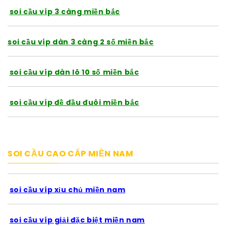
soi cầu víp 3 càng miền bắc
soi cầu víp dàn 3 càng 2 số miền bắc
soi cầu víp dàn lô 10 số miền bắc
soi cầu víp đề đầu đuôi miền bắc
SOI CẦU CAO CẤP MIỀN NAM
soi cầu víp xỉu chủ miền nam
soi cầu víp giải đặc biệt miền nam