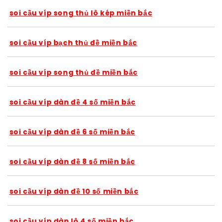
soi cầu víp song thủ lô kép miền bắc
soi cầu víp bạch thủ đề miền bắc
soi cầu víp song thủ đề miền bắc
soi cầu víp dàn đề 4 số miền bắc
soi cầu víp dàn đề 6 số miền bắc
soi cầu víp dàn đề 8 số miền bắc
soi cầu víp dàn đề 10 số miền bắc
soi cầu víp dàn lô 4 số miền bắc