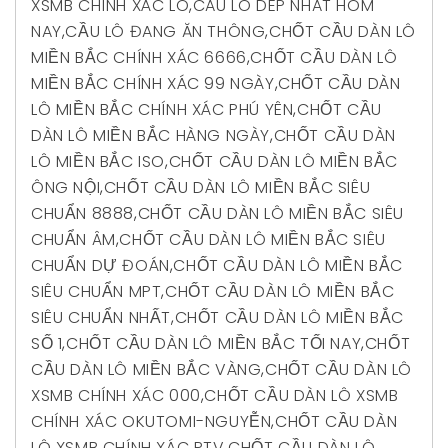
XSMB CHÍNH XÁC LÔ
,
CAU LO DEP NHAT HOM
NAY
,
CẦU LÔ ĐANG ĂN THÔNG
,
CHỐT CẦU DÀN LÔ
MIỀN BẮC CHÍNH XÁC 6666
,
CHỐT CẦU DÀN LÔ
MIỀN BẮC CHÍNH XÁC 99 NGÀY
,
CHỐT CẦU DÀN
LÔ MIỀN BẮC CHÍNH XÁC PHÚ YÊN
,
CHỐT CẦU
DÀN LÔ MIỀN BẮC HÀNG NGÀY
,
CHỐT CẦU DÀN
LÔ MIỀN BẮC ISO
,
CHỐT CẦU DÀN LÔ MIỀN BẮC
ÔNG NỘI
,
CHỐT CẦU DÀN LÔ MIỀN BẮC SIÊU
CHUẨN 8888
,
CHỐT CẦU DÀN LÔ MIỀN BẮC SIÊU
CHUẨN ÂM
,
CHỐT CẦU DÀN LÔ MIỀN BẮC SIÊU
CHUẨN DỰ ĐOÁN
,
CHỐT CẦU DÀN LÔ MIỀN BẮC
SIÊU CHUẨN MPT
,
CHỐT CẦU DÀN LÔ MIỀN BẮC
SIÊU CHUẨN NHẤT
,
CHỐT CẦU DÀN LÔ MIỀN BẮC
SỐ 1
,
CHỐT CẦU DÀN LÔ MIỀN BẮC TỐI NAY
,
CHỐT
CẦU DÀN LÔ MIỀN BẮC VÀNG
,
CHỐT CẦU DÀN LÔ
XSMB CHÍNH XÁC 000
,
CHỐT CẦU DÀN LÔ XSMB
CHÍNH XÁC OKUTOMI-NGUYỄN
,
CHỐT CẦU DÀN
LÔ XSMB CHÍNH XÁC PTV
,
CHỐT CẦU DÀN LÔ