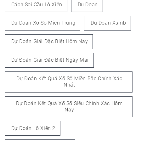
Cách Soi Cầu Lô Xiên
Du Doan
Du Doan Xo So Mien Trung
Du Doan Xsmb
Dự Đoán Giải Đặc Biệt Hôm Nay
Dự Đoán Giải Đặc Biệt Ngày Mai
Dự Đoán Kết Quả Xổ Số Miền Bắc Chính Xác
Nhất
Dự Đoán Kết Quả Xổ Số Siêu Chính Xác Hôm
Nay
Dự Đoán Lô Xiên 2