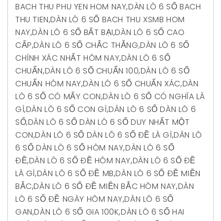
BACH THU PHU YEN HOM NAY
,
DÀN LÔ 6 SỐ BACH
THU TIEN
,
DÀN LÔ 6 SỐ BACH THU XSMB HOM
NAY
,
DÀN LÔ 6 SỐ BẤT BẠI
,
DÀN LÔ 6 SỐ CAO
CẤP
,
DÀN LÔ 6 SỐ CHẮC THẮNG
,
DÀN LÔ 6 SỐ
CHÍNH XÁC NHẤT HÔM NAY
,
DÀN LÔ 6 SỐ
CHUẨN
,
DÀN LÔ 6 SỐ CHUẨN 100
,
DÀN LÔ 6 SỐ
CHUẨN HÔM NAY
,
DÀN LÔ 6 SỐ CHUẨN XÁC
,
DÀN
LÔ 6 SỐ CÓ MẤY CON
,
DÀN LÔ 6 SỐ CÓ NGHĨA LÀ
GÌ
,
DÀN LÔ 6 SỐ CON GÌ
,
DÀN LÔ 6 SỐ DÀN LÔ 6
SỐ
,
DÀN LÔ 6 SỐ DÀN LÔ 6 SỐ DUY NHẤT MỘT
CON
,
DÀN LÔ 6 SỐ DÀN LÔ 6 SỐ ĐỀ LÀ GÌ
,
DÀN LÔ
6 SỐ DÀN LÔ 6 SỐ HÔM NAY
,
DÀN LÔ 6 SỐ
ĐỀ
,
DÀN LÔ 6 SỐ ĐỀ HÔM NAY
,
DÀN LÔ 6 SỐ ĐỀ
LÀ GÌ
,
DÀN LÔ 6 SỐ ĐỀ MB
,
DÀN LÔ 6 SỐ ĐỀ MIỀN
BẮC
,
DÀN LÔ 6 SỐ ĐỀ MIỀN BẮC HÔM NAY
,
DÀN
LÔ 6 SỐ ĐỀ NGÀY HÔM NAY
,
DÀN LÔ 6 SỐ
GAN
,
DÀN LÔ 6 SỐ GIA 100K
,
DÀN LÔ 6 SỐ HAI