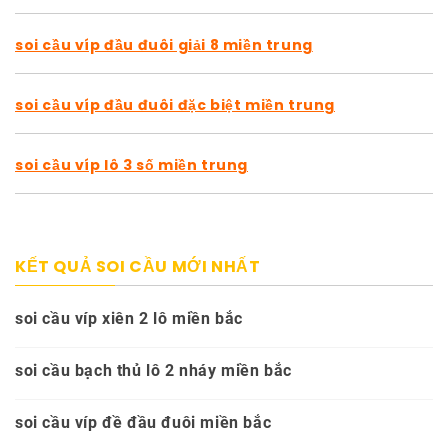
soi cầu víp đầu đuôi giải 8 miền trung
soi cầu víp đầu đuôi đặc biệt miền trung
soi cầu víp lô 3 số miền trung
KẾT QUẢ SOI CẦU MỚI NHẤT
soi cầu víp xiên 2 lô miền bắc
soi cầu bạch thủ lô 2 nháy miền bắc
soi cầu víp đề đầu đuôi miền bắc