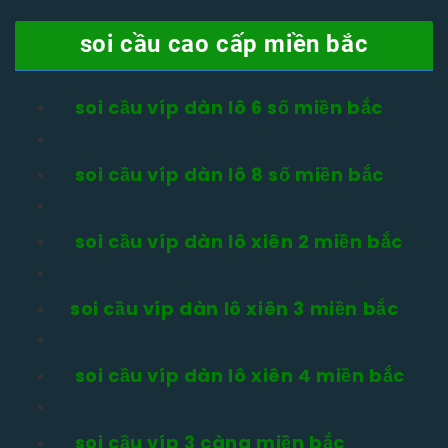
soi cầu cao cấp miền bắc
soi cầu víp dàn lô 6 số miền bắc
soi cầu víp dàn lô 8 số miền bắc
soi cầu víp dàn lô xiên 2 miền bắc
soi cầu víp dàn lô xiên 3 miền bắc
soi cầu víp dàn lô xiên 4 miền bắc
soi cầu víp 3 càng miền bắc