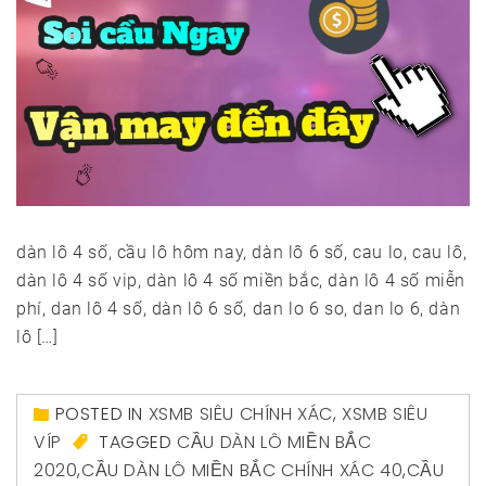
dàn lô 4 số, cầu lô hôm nay, dàn lô 6 số, cau lo, cau lô,
dàn lô 4 số vip, dàn lô 4 số miền bắc, dàn lô 4 số miễn
phí, dan lô 4 số, dàn lô 6 số, dan lo 6 so, dan lo 6, dàn
lô […]
POSTED IN
XSMB SIÊU CHÍNH XÁC
,
XSMB SIÊU
VÍP
TAGGED
CẦU DÀN LÔ MIỀN BẮC
2020
,
CẦU DÀN LÔ MIỀN BẮC CHÍNH XÁC 40
,
CẦU