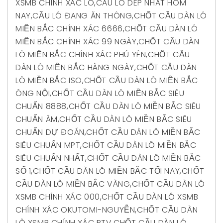
XSMB CHÍNH XÁC LÔ
,
CAU LO DEP NHAT HOM
NAY
,
CẦU LÔ ĐANG ĂN THÔNG
,
CHỐT CẦU DÀN LÔ
MIỀN BẮC CHÍNH XÁC 6666
,
CHỐT CẦU DÀN LÔ
MIỀN BẮC CHÍNH XÁC 99 NGÀY
,
CHỐT CẦU DÀN
LÔ MIỀN BẮC CHÍNH XÁC PHÚ YÊN
,
CHỐT CẦU
DÀN LÔ MIỀN BẮC HÀNG NGÀY
,
CHỐT CẦU DÀN
LÔ MIỀN BẮC ISO
,
CHỐT CẦU DÀN LÔ MIỀN BẮC
ÔNG NỘI
,
CHỐT CẦU DÀN LÔ MIỀN BẮC SIÊU
CHUẨN 8888
,
CHỐT CẦU DÀN LÔ MIỀN BẮC SIÊU
CHUẨN ÂM
,
CHỐT CẦU DÀN LÔ MIỀN BẮC SIÊU
CHUẨN DỰ ĐOÁN
,
CHỐT CẦU DÀN LÔ MIỀN BẮC
SIÊU CHUẨN MPT
,
CHỐT CẦU DÀN LÔ MIỀN BẮC
SIÊU CHUẨN NHẤT
,
CHỐT CẦU DÀN LÔ MIỀN BẮC
SỐ 1
,
CHỐT CẦU DÀN LÔ MIỀN BẮC TỐI NAY
,
CHỐT
CẦU DÀN LÔ MIỀN BẮC VÀNG
,
CHỐT CẦU DÀN LÔ
XSMB CHÍNH XÁC 000
,
CHỐT CẦU DÀN LÔ XSMB
CHÍNH XÁC OKUTOMI-NGUYỄN
,
CHỐT CẦU DÀN
LÔ XSMB CHÍNH XÁC PTV
,
CHỐT CẦU DÀN LÔ