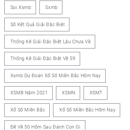
Soi Xsmb
Sxmb
Số Kết Quả Giải Đặc Biệt
Thống Kê Giải Đặc Biệt Lâu Chưa Về
Thống Kê Giải Đặc Biệt Về 59
Xsmb Dự Đoán Xổ Số Miền Bắc Hôm Nay
XSMB Năm 2021
XSMN
XSMT
Xổ Số Miền Bắc
Xổ Số Miền Bắc Hôm Nay
Đề Về 50 Hôm Sau Đánh Con Gì