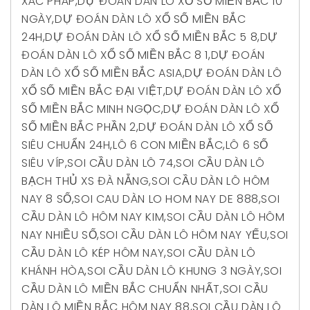
XÁC PHÁP
,
DỰ ĐOÁN DÀN LÔ XỔ SỐ MIỀN BẮC 10
NGÀY
,
DỰ ĐOÁN DÀN LÔ XỔ SỐ MIỀN BẮC
24H
,
DỰ ĐOÁN DÀN LÔ XỔ SỐ MIỀN BẮC 5 8
,
DỰ
ĐOÁN DÀN LÔ XỔ SỐ MIỀN BẮC 8 1
,
DỰ ĐOÁN
DÀN LÔ XỔ SỐ MIỀN BẮC ASIA
,
DỰ ĐOÁN DÀN LÔ
XỔ SỐ MIỀN BẮC ĐẠI VIỆT
,
DỰ ĐOÁN DÀN LÔ XỔ
SỐ MIỀN BẮC MINH NGỌC
,
DỰ ĐOÁN DÀN LÔ XỔ
SỐ MIỀN BẮC PHẦN 2
,
DỰ ĐOÁN DÀN LÔ XỔ SỐ
SIÊU CHUẨN 24H
,
LÔ 6 CON MIỀN BẮC
,
LÔ 6 SỐ
SIÊU VÍP
,
SOI CẦU DÀN LÔ 74
,
SOI CẦU DÀN LÔ
BẠCH THỦ XS ĐÀ NẴNG
,
SOI CẦU DÀN LÔ HÔM
NAY 8 SỐ
,
SOI CAU DÀN LO HOM NAY DE 888
,
SOI
CẦU DÀN LÔ HÔM NAY KIM
,
SOI CẦU DÀN LÔ HÔM
NAY NHIỀU SỐ
,
SOI CẦU DÀN LÔ HÔM NAY YẾU
,
SOI
CẦU DÀN LÔ KÉP HÔM NAY
,
SOI CẦU DÀN LÔ
KHÁNH HÒA
,
SOI CẦU DÀN LÔ KHUNG 3 NGÀY
,
SOI
CẦU DÀN LÔ MIỀN BẮC CHUẨN NHẤT
,
SOI CẦU
DÀN LÔ MIỀN BẮC HÔM NAY 88
,
SOI CẦU DÀN LÔ