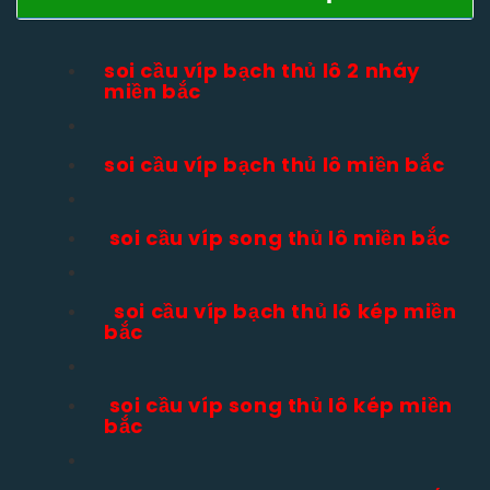
soi cầu víp bạch thủ lô 2 nháy
miền bắc
soi cầu víp bạch thủ lô miền bắc
soi cầu víp song thủ lô miền bắc
soi cầu víp bạch thủ lô kép miền
bắc
soi cầu víp song thủ lô kép miền
bắc