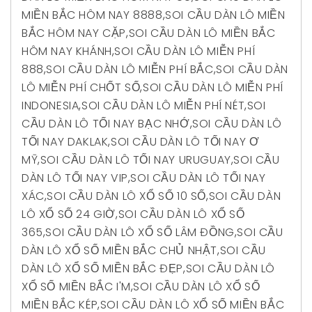
MIỀN BẮC HÔM NAY 8888
,
SOI CẦU DÀN LÔ MIỀN
BẮC HÔM NAY CẶP
,
SOI CẦU DÀN LÔ MIỀN BẮC
HÔM NAY KHÁNH
,
SOI CẦU DÀN LÔ MIỄN PHÍ
888
,
SOI CẦU DÀN LÔ MIỄN PHÍ BẮC
,
SOI CẦU DÀN
LÔ MIỄN PHÍ CHỐT SỐ
,
SOI CẦU DÀN LÔ MIỄN PHÍ
INDONESIA
,
SOI CẦU DÀN LÔ MIỄN PHÍ NÉT
,
SOI
CẦU DÀN LÔ TỐI NAY BẠC NHỚ
,
SOI CẦU DÀN LÔ
TỐI NAY DAKLAK
,
SOI CẦU DÀN LÔ TỐI NAY Ơ
MỸ
,
SOI CẦU DÀN LÔ TỐI NAY URUGUAY
,
SOI CẦU
DÀN LÔ TỐI NAY VIP
,
SOI CẦU DÀN LÔ TỐI NAY
XÁC
,
SOI CẦU DÀN LÔ XỔ SỐ 10 SỐ
,
SOI CẦU DÀN
LÔ XỔ SỐ 24 GIỜ
,
SOI CẦU DÀN LÔ XỔ SỐ
365
,
SOI CẦU DÀN LÔ XỔ SỐ LÂM ĐỒNG
,
SOI CẦU
DÀN LÔ XỔ SỐ MIỀN BẮC CHỦ NHẬT
,
SOI CẦU
DÀN LÔ XỔ SỐ MIỀN BẮC ĐẸP
,
SOI CẦU DÀN LÔ
XỔ SỐ MIỀN BẮC I'M
,
SOI CẦU DÀN LÔ XỔ SỐ
MIỀN BẮC KÉP
,
SOI CẦU DÀN LÔ XỔ SỐ MIỀN BẮC