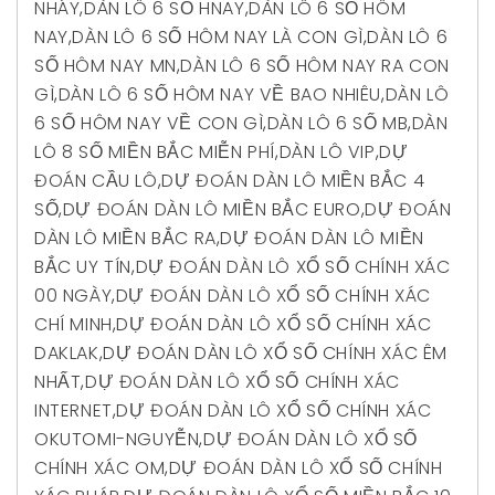
NHÁY
,
DÀN LÔ 6 SỐ HNAY
,
DÀN LÔ 6 SỐ HÔM
NAY
,
DÀN LÔ 6 SỐ HÔM NAY LÀ CON GÌ
,
DÀN LÔ 6
SỐ HÔM NAY MN
,
DÀN LÔ 6 SỐ HÔM NAY RA CON
GÌ
,
DÀN LÔ 6 SỐ HÔM NAY VỀ BAO NHIÊU
,
DÀN LÔ
6 SỐ HÔM NAY VỀ CON GÌ
,
DÀN LÔ 6 SỐ MB
,
DÀN
LÔ 8 SỐ MIỀN BẮC MIỄN PHÍ
,
DÀN LÔ VIP
,
DỰ
ĐOÁN CẦU LÔ
,
DỰ ĐOÁN DÀN LÔ MIỀN BẮC 4
SỐ
,
DỰ ĐOÁN DÀN LÔ MIỀN BẮC EURO
,
DỰ ĐOÁN
DÀN LÔ MIỀN BẮC RA
,
DỰ ĐOÁN DÀN LÔ MIỀN
BẮC UY TÍN
,
DỰ ĐOÁN DÀN LÔ XỔ SỐ CHÍNH XÁC
00 NGÀY
,
DỰ ĐOÁN DÀN LÔ XỔ SỐ CHÍNH XÁC
CHÍ MINH
,
DỰ ĐOÁN DÀN LÔ XỔ SỐ CHÍNH XÁC
DAKLAK
,
DỰ ĐOÁN DÀN LÔ XỔ SỐ CHÍNH XÁC ÊM
NHẤT
,
DỰ ĐOÁN DÀN LÔ XỔ SỐ CHÍNH XÁC
INTERNET
,
DỰ ĐOÁN DÀN LÔ XỔ SỐ CHÍNH XÁC
OKUTOMI-NGUYỄN
,
DỰ ĐOÁN DÀN LÔ XỔ SỐ
CHÍNH XÁC OM
,
DỰ ĐOÁN DÀN LÔ XỔ SỐ CHÍNH