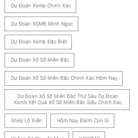
Dự Đoán Xsmb Chính Xác
Dự Đoán XSMB Minh Ngọc
Dự Đoán Xsmb Đặc Biệt
Dự Đoán Xổ Số Miền Bắc
Dự Đoán Xổ Số Miền Bắc Chính Xác Hôm Nay
Dự Đoán Xổ Số Miền Bắc Thứ Sáu Dự Đoán
Xsmb Kết Quả Xổ Số Miền Bắc Siêu Chính Xác
Ghép Lô Xiên
Hôm Nay Đánh Con Gì