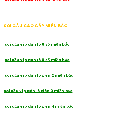
SOI CẦU CAO CẤP MIỀN BẮC
soi cầu víp dàn lô 6 số miền bắc
soi cầu víp dàn lô 8 số miền bắc
soi cầu víp dàn lô xiên 2 miền bắc
soi cầu víp dàn lô xiên 3 miền bắc
soi cầu víp dàn lô xiên 4 miền bắc