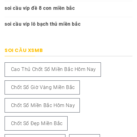
soi cầu víp đề 8 con miền bắc
soi cầu víp lô bạch thủ miền bắc
SOI CẦU XSMB
Cao Thủ Chốt Số Miền Bắc Hôm Nay
Chốt Số Giờ Vàng Miền Bắc
Chốt Số Miền Bắc Hôm Nay
Chốt Số Đẹp Miền Bắc