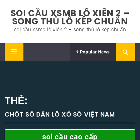
Skip
SOI CẦU XSMB LÔ XIÊN 2 –
to
SONG THỦ LÔ KÉP CHUẨN
content
soi cầu xsmb lô xiên 2 – song thủ lô kép chuẩn
Popular News
Primary
Menu
THẺ:
CHỐT SỐ DÀN LÔ XỔ SỐ VIỆT NAM
soi cầu cao cấp