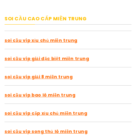
SOI CẦU CAO CẤP MIỀN TRUNG
soi cầu víp xỉu chủ miền trung
soi cầu víp giải đặc biệt miền trung
soi cầu víp giải 8 miền trung
soi cầu víp bao lô miền trung
soi cầu víp cặp xỉu chủ miền trung
soi cầu víp song thủ lô miền trung