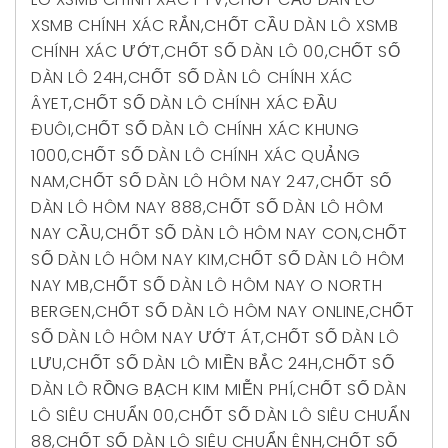
XSMB CHÍNH XÁC RẮN
,
CHỐT CẦU DÀN LÔ XSMB
CHÍNH XÁC ƯỚT
,
CHỐT SỐ DÀN LÔ 00
,
CHỐT SỐ
DÀN LÔ 24H
,
CHỐT SỐ DÀN LÔ CHÍNH XÁC
ÂYET
,
CHỐT SỐ DÀN LÔ CHÍNH XÁC ĐẦU
ĐUÔI
,
CHỐT SỐ DÀN LÔ CHÍNH XÁC KHUNG
1000
,
CHỐT SỐ DÀN LÔ CHÍNH XÁC QUẢNG
NAM
,
CHỐT SỐ DÀN LÔ HÔM NAY 247
,
CHỐT SỐ
DÀN LÔ HÔM NAY 888
,
CHỐT SỐ DÀN LÔ HÔM
NAY CẦU
,
CHỐT SỐ DÀN LÔ HÔM NAY CON
,
CHỐT
SỐ DÀN LÔ HÔM NAY KIM
,
CHỐT SỐ DÀN LÔ HÔM
NAY MB
,
CHỐT SỐ DÀN LÔ HÔM NAY O NORTH
BERGEN
,
CHỐT SỐ DÀN LÔ HÔM NAY ONLINE
,
CHỐT
SỐ DÀN LÔ HÔM NAY ƯỚT ÁT
,
CHỐT SỐ DÀN LÔ
LƯU
,
CHỐT SỐ DÀN LÔ MIỀN BẮC 24H
,
CHỐT SỐ
DÀN LÔ RỒNG BẠCH KIM MIỄN PHÍ
,
CHỐT SỐ DÀN
LÔ SIÊU CHUẨN 00
,
CHỐT SỐ DÀN LÔ SIÊU CHUẨN
88
,
CHỐT SỐ DÀN LÔ SIÊU CHUẨN ÊNH
,
CHỐT SỐ