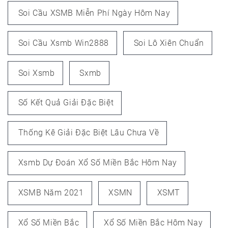
Soi Cầu XSMB Miễn Phí Ngày Hôm Nay
Soi Cầu Xsmb Win2888
Soi Lô Xiên Chuẩn
Soi Xsmb
Sxmb
Số Kết Quả Giải Đặc Biệt
Thống Kê Giải Đặc Biệt Lâu Chưa Về
Xsmb Dự Đoán Xổ Số Miền Bắc Hôm Nay
XSMB Năm 2021
XSMN
XSMT
Xổ Số Miền Bắc
Xổ Số Miền Bắc Hôm Nay