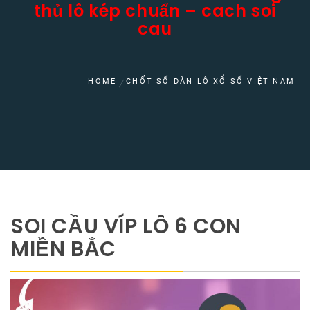
thủ lô kép chuẩn – cach soi
cau
HOME
CHỐT SỐ DÀN LÔ XỔ SỐ VIỆT NAM
SOI CẦU VÍP LÔ 6 CON
MIỀN BẮC