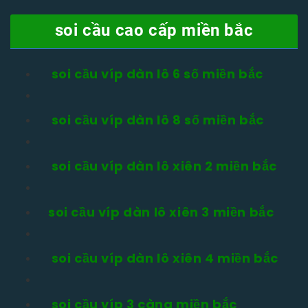
soi cầu cao cấp miền bắc
soi cầu víp dàn lô 6 số miền bắc
soi cầu víp dàn lô 8 số miền bắc
soi cầu víp dàn lô xiên 2 miền bắc
soi cầu víp dàn lô xiên 3 miền bắc
soi cầu víp dàn lô xiên 4 miền bắc
soi cầu víp 3 càng miền bắc