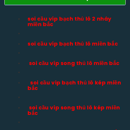
soi cầu víp bạch thủ lô 2 nháy
miền bắc
soi cầu víp bạch thủ lô miền bắc
soi cầu víp song thủ lô miền bắc
soi cầu víp bạch thủ lô kép miền
bắc
soi cầu víp song thủ lô kép miền
bắc