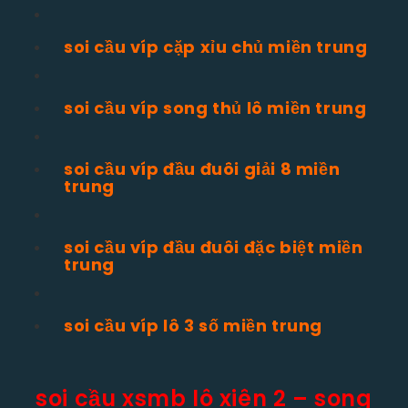
soi cầu víp cặp xỉu chủ miền trung
soi cầu víp song thủ lô miền trung
soi cầu víp đầu đuôi giải 8 miền
trung
soi cầu víp đầu đuôi đặc biệt miền
trung
soi cầu víp lô 3 số miền trung
soi cầu xsmb lô xiên 2 – song