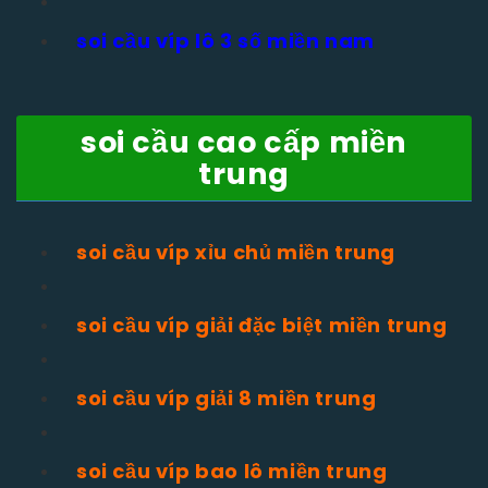
soi cầu víp lô 3 số miền nam
soi cầu cao cấp miền
trung
soi cầu víp xỉu chủ miền trung
soi cầu víp giải đặc biệt miền trung
soi cầu víp giải 8 miền trung
soi cầu víp bao lô miền trung