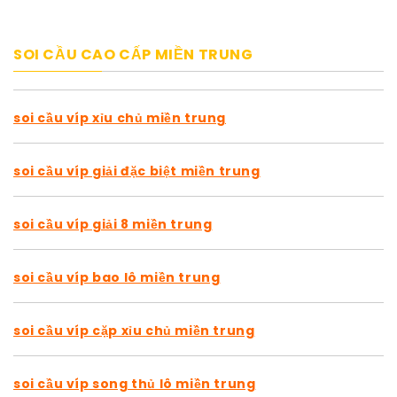
SOI CẦU CAO CẤP MIỀN TRUNG
soi cầu víp xỉu chủ miền trung
soi cầu víp giải đặc biệt miền trung
soi cầu víp giải 8 miền trung
soi cầu víp bao lô miền trung
soi cầu víp cặp xỉu chủ miền trung
soi cầu víp song thủ lô miền trung