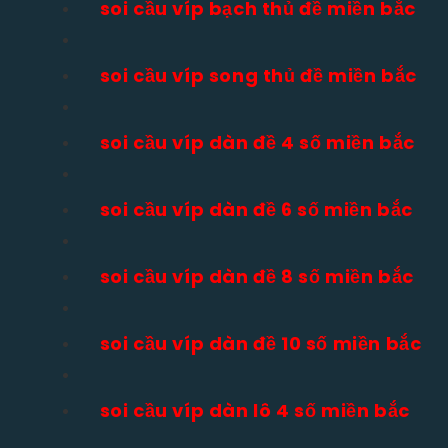
soi cầu víp bạch thủ đề miền bắc
soi cầu víp song thủ đề miền bắc
soi cầu víp dàn đề 4 số miền bắc
soi cầu víp dàn đề 6 số miền bắc
soi cầu víp dàn đề 8 số miền bắc
soi cầu víp dàn đề 10 số miền bắc
soi cầu víp dàn lô 4 số miền bắc