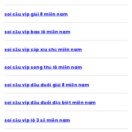
soi cầu víp giải 8 miền nam
soi cầu víp bao lô miền nam
soi cầu víp cặp xỉu chủ miền nam
soi cầu víp song thủ lô miền nam
soi cầu víp đầu đuôi giải 8 miền nam
soi cầu víp đầu đuôi đặc biệt miền nam
soi cầu víp lô 3 số miền nam