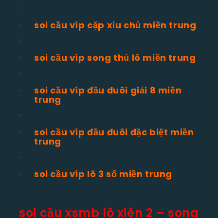
soi cầu víp cặp xỉu chủ miền trung
soi cầu víp song thủ lô miền trung
soi cầu víp đầu đuôi giải 8 miền
trung
soi cầu víp đầu đuôi đặc biệt miền
trung
soi cầu víp lô 3 số miền trung
soi cầu xsmb lô xiên 2 – song