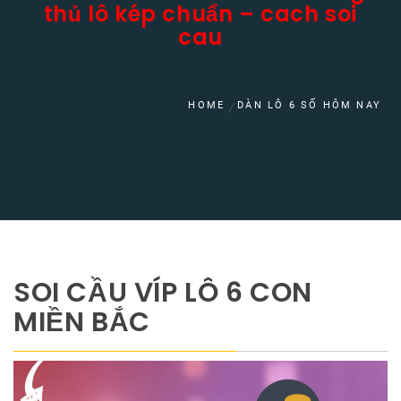
thủ lô kép chuẩn – cach soi
cau
HOME
DÀN LÔ 6 SỐ HÔM NAY
SOI CẦU VÍP LÔ 6 CON
MIỀN BẮC