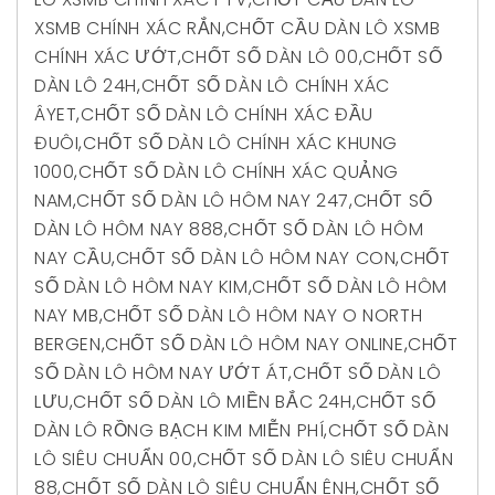
XSMB CHÍNH XÁC RẮN
,
CHỐT CẦU DÀN LÔ XSMB
CHÍNH XÁC ƯỚT
,
CHỐT SỐ DÀN LÔ 00
,
CHỐT SỐ
DÀN LÔ 24H
,
CHỐT SỐ DÀN LÔ CHÍNH XÁC
ÂYET
,
CHỐT SỐ DÀN LÔ CHÍNH XÁC ĐẦU
ĐUÔI
,
CHỐT SỐ DÀN LÔ CHÍNH XÁC KHUNG
1000
,
CHỐT SỐ DÀN LÔ CHÍNH XÁC QUẢNG
NAM
,
CHỐT SỐ DÀN LÔ HÔM NAY 247
,
CHỐT SỐ
DÀN LÔ HÔM NAY 888
,
CHỐT SỐ DÀN LÔ HÔM
NAY CẦU
,
CHỐT SỐ DÀN LÔ HÔM NAY CON
,
CHỐT
SỐ DÀN LÔ HÔM NAY KIM
,
CHỐT SỐ DÀN LÔ HÔM
NAY MB
,
CHỐT SỐ DÀN LÔ HÔM NAY O NORTH
BERGEN
,
CHỐT SỐ DÀN LÔ HÔM NAY ONLINE
,
CHỐT
SỐ DÀN LÔ HÔM NAY ƯỚT ÁT
,
CHỐT SỐ DÀN LÔ
LƯU
,
CHỐT SỐ DÀN LÔ MIỀN BẮC 24H
,
CHỐT SỐ
DÀN LÔ RỒNG BẠCH KIM MIỄN PHÍ
,
CHỐT SỐ DÀN
LÔ SIÊU CHUẨN 00
,
CHỐT SỐ DÀN LÔ SIÊU CHUẨN
88
,
CHỐT SỐ DÀN LÔ SIÊU CHUẨN ÊNH
,
CHỐT SỐ