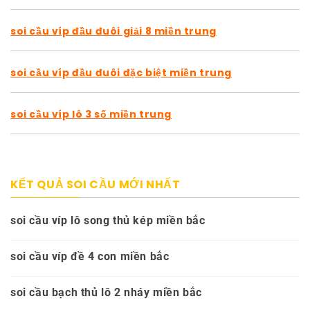
soi cầu víp đầu đuôi giải 8 miền trung
soi cầu víp đầu đuôi đặc biệt miền trung
soi cầu víp lô 3 số miền trung
KẾT QUẢ SOI CẦU MỚI NHẤT
soi cầu víp lô song thủ kép miền bắc
soi cầu víp đề 4 con miền bắc
soi cầu bạch thủ lô 2 nháy miền bắc