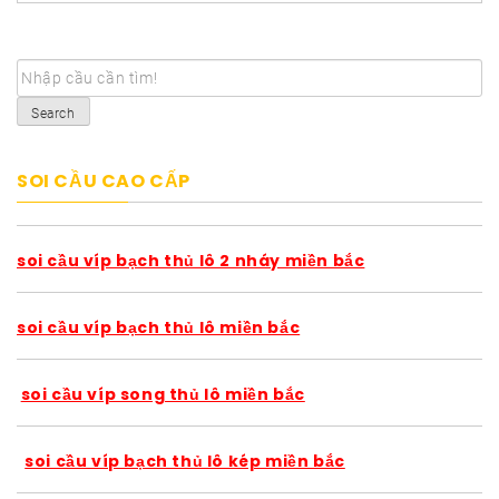
Search
SOI CẦU CAO CẤP
soi cầu víp bạch thủ lô 2 nháy miền bắc
soi cầu víp bạch thủ lô miền bắc
soi cầu víp song thủ lô miền bắc
soi cầu víp bạch thủ lô kép miền bắc