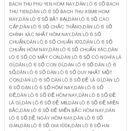
BACH THU PHU YEN HOM NAY
,
DÀN LÔ 6 SỐ BACH
THU TIEN
,
DÀN LÔ 6 SỐ BACH THU XSMB HOM
NAY
,
DÀN LÔ 6 SỐ BẤT BẠI
,
DÀN LÔ 6 SỐ CAO
CẤP
,
DÀN LÔ 6 SỐ CHẮC THẮNG
,
DÀN LÔ 6 SỐ
CHÍNH XÁC NHẤT HÔM NAY
,
DÀN LÔ 6 SỐ
CHUẨN
,
DÀN LÔ 6 SỐ CHUẨN 100
,
DÀN LÔ 6 SỐ
CHUẨN HÔM NAY
,
DÀN LÔ 6 SỐ CHUẨN XÁC
,
DÀN
LÔ 6 SỐ CÓ MẤY CON
,
DÀN LÔ 6 SỐ CÓ NGHĨA LÀ
GÌ
,
DÀN LÔ 6 SỐ CON GÌ
,
DÀN LÔ 6 SỐ DÀN LÔ 6
SỐ
,
DÀN LÔ 6 SỐ DÀN LÔ 6 SỐ DUY NHẤT MỘT
CON
,
DÀN LÔ 6 SỐ DÀN LÔ 6 SỐ ĐỀ LÀ GÌ
,
DÀN LÔ
6 SỐ DÀN LÔ 6 SỐ HÔM NAY
,
DÀN LÔ 6 SỐ
ĐỀ
,
DÀN LÔ 6 SỐ ĐỀ HÔM NAY
,
DÀN LÔ 6 SỐ ĐỀ
LÀ GÌ
,
DÀN LÔ 6 SỐ ĐỀ MB
,
DÀN LÔ 6 SỐ ĐỀ MIỀN
BẮC
,
DÀN LÔ 6 SỐ ĐỀ MIỀN BẮC HÔM NAY
,
DÀN
LÔ 6 SỐ ĐỀ NGÀY HÔM NAY
,
DÀN LÔ 6 SỐ
GAN
,
DÀN LÔ 6 SỐ GIA 100K
,
DÀN LÔ 6 SỐ HAI