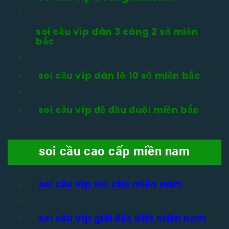
soi cầu víp dàn 3 càng 2 số miền
bắc
soi cầu víp dàn lô 10 số miền bắc
soi cầu víp đề đầu đuôi miền bắc
soi cầu cao cấp miền nam
soi cầu víp xỉu chủ miền nam
soi cầu víp giải đặc biệt miền nam