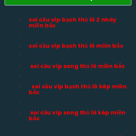
soi cầu víp bạch thủ lô 2 nháy
miền bắc
soi cầu víp bạch thủ lô miền bắc
soi cầu víp song thủ lô miền bắc
soi cầu víp bạch thủ lô kép miền
bắc
soi cầu víp song thủ lô kép miền
bắc