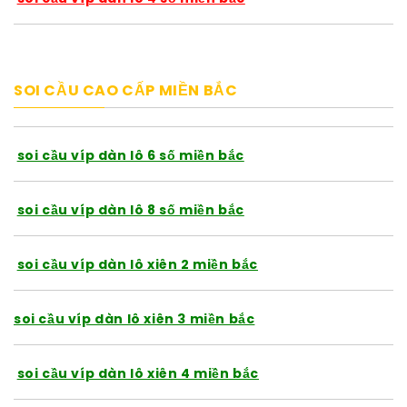
SOI CẦU CAO CẤP MIỀN BẮC
soi cầu víp dàn lô 6 số miền bắc
soi cầu víp dàn lô 8 số miền bắc
soi cầu víp dàn lô xiên 2 miền bắc
soi cầu víp dàn lô xiên 3 miền bắc
soi cầu víp dàn lô xiên 4 miền bắc