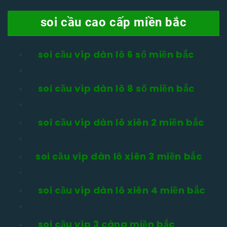
soi cầu cao cấp miền bắc
soi cầu víp dàn lô 6 số miền bắc
soi cầu víp dàn lô 8 số miền bắc
soi cầu víp dàn lô xiên 2 miền bắc
soi cầu víp dàn lô xiên 3 miền bắc
soi cầu víp dàn lô xiên 4 miền bắc
soi cầu víp 3 càng miền bắc