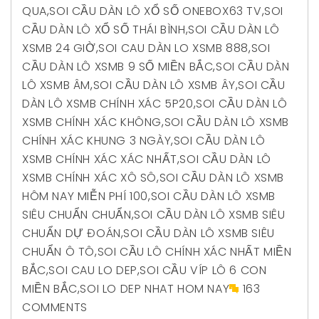
QUA
,
SOI CẦU DÀN LÔ XỔ SỐ ONEBOX63 TV
,
SOI
CẦU DÀN LÔ XỔ SỐ THÁI BÌNH
,
SOI CẦU DÀN LÔ
XSMB 24 GIỜ
,
SOI CAU DÀN LO XSMB 888
,
SOI
CẦU DÀN LÔ XSMB 9 SỐ MIỀN BẮC
,
SOI CẦU DÀN
LÔ XSMB ÂM
,
SOI CẦU DÀN LÔ XSMB ÂY
,
SOI CẦU
DÀN LÔ XSMB CHÍNH XÁC 5P20
,
SOI CẦU DÀN LÔ
XSMB CHÍNH XÁC KHÔNG
,
SOI CẦU DÀN LÔ XSMB
CHÍNH XÁC KHUNG 3 NGÀY
,
SOI CẦU DÀN LÔ
XSMB CHÍNH XÁC XÁC NHẤT
,
SOI CẦU DÀN LÔ
XSMB CHÍNH XÁC XÔ SÔ
,
SOI CẦU DÀN LÔ XSMB
HÔM NAY MIỄN PHÍ 100
,
SOI CẦU DÀN LÔ XSMB
SIÊU CHUẨN CHUẨN
,
SOI CẦU DÀN LÔ XSMB SIÊU
CHUẨN DỰ ĐOÁN
,
SOI CẦU DÀN LÔ XSMB SIÊU
CHUẨN Ô TÔ
,
SOI CẦU LÔ CHÍNH XÁC NHẤT MIỀN
BẮC
,
SOI CAU LO DEP
,
SOI CẦU VÍP LÔ 6 CON
MIỀN BẮC
,
SOI LO DEP NHAT HOM NAY
163
COMMENTS