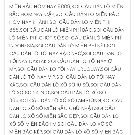
MIỀN BẮC HÔM NAY 8888
,
SOI CẦU DÀN LÔ MIỀN
BẮC HÔM NAY CẶP
,
SOI CẦU DÀN LÔ MIỀN BẮC
HÔM NAY KHÁNH
,
SOI CẦU DÀN LÔ MIỄN PHÍ
888
,
SOI CẦU DÀN LÔ MIỄN PHÍ BẮC
,
SOI CẦU DÀN
LÔ MIỄN PHÍ CHỐT SỐ
,
SOI CẦU DÀN LÔ MIỄN PHÍ
INDONESIA
,
SOI CẦU DÀN LÔ MIỄN PHÍ NÉT
,
SOI
CẦU DÀN LÔ TỐI NAY BẠC NHỚ
,
SOI CẦU DÀN LÔ
TỐI NAY DAKLAK
,
SOI CẦU DÀN LÔ TỐI NAY Ơ
MỸ
,
SOI CẦU DÀN LÔ TỐI NAY URUGUAY
,
SOI CẦU
DÀN LÔ TỐI NAY VIP
,
SOI CẦU DÀN LÔ TỐI NAY
XÁC
,
SOI CẦU DÀN LÔ XỔ SỐ 10 SỐ
,
SOI CẦU DÀN
LÔ XỔ SỐ 24 GIỜ
,
SOI CẦU DÀN LÔ XỔ SỐ
365
,
SOI CẦU DÀN LÔ XỔ SỐ LÂM ĐỒNG
,
SOI CẦU
DÀN LÔ XỔ SỐ MIỀN BẮC CHỦ NHẬT
,
SOI CẦU
DÀN LÔ XỔ SỐ MIỀN BẮC ĐẸP
,
SOI CẦU DÀN LÔ
XỔ SỐ MIỀN BẮC I'M
,
SOI CẦU DÀN LÔ XỔ SỐ
MIỀN BẮC KÉP
,
SOI CẦU DÀN LÔ XỔ SỐ MIỀN BẮC