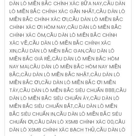
DÀN LÔ MIỀN BẮC CHÍNH XÁC BỮA NAY
,
CẦU DÀN
LÔ MIỀN BẮC CHÍNH XÁC GẦN NHẤT
,
CẦU DÀN LÔ
MIỀN BẮC CHÍNH XÁC ƠI
,
CẦU DÀN LÔ MIỀN BẮC
CHÍNH XÁC ƠI HÔM NAY
,
CẦU DÀN LÔ MIỀN BẮC
CHÍNH XÁC ÔM
,
CẦU DÀN LÔ MIỀN BẮC CHÍNH
XÁC VỀ
,
CẦU DÀN LÔ MIỀN BẮC CHÍNH XÁC
XIN
,
CẦU DÀN LÔ MIỀN BẮC GAN
,
CẦU DÀN LÔ
MIỀN BẮC GIÁ RẺ
,
CẦU DÀN LÔ MIỀN BẮC HÔM
NAY MAI
,
CẦU DÀN LÔ MIỀN BẮC HÔM NAY MIỀN
BẮC
,
CẦU DÀN LÔ MIỀN BẮC NHẬT
,
CẦU DÀN LÔ
MIỀN BẮC ƠI
,
CẦU DÀN LÔ MIỀN BẮC ƠI MIỀN
TÂY
,
CẦU DÀN LÔ MIỀN BẮC SIÊU CHUẨN 888
,
CẦU
DÀN LÔ MIỀN BẮC SIÊU CHUẨN ÂY
,
CẦU DÀN LÔ
MIỀN BẮC SIÊU CHUẨN BẮT
,
CẦU DÀN LÔ MIỀN
BẮC SIÊU CHUẨN IN
,
CẦU DÀN LÔ MIỀN BẮC SIÊU
CHUẨN ƠI
,
CẦU DÀN LÔ XSMB CHÍNH XÁC 00
,
CẦU
DÀN LÔ XSMB CHÍNH XÁC BẠCH THỦ
,
CẦU DÀN LÔ