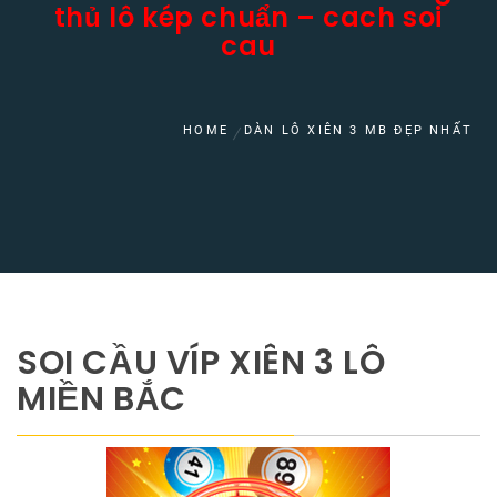
thủ lô kép chuẩn – cach soi
cau
HOME
DÀN LÔ XIÊN 3 MB ĐẸP NHẤT
SOI CẦU VÍP XIÊN 3 LÔ
MIỀN BẮC