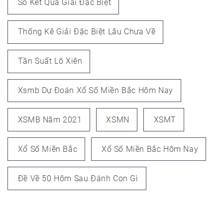
Số Kết Quả Giải Đặc Biệt
Thống Kê Giải Đặc Biệt Lâu Chưa Về
Tần Suất Lô Xiên
Xsmb Dự Đoán Xổ Số Miền Bắc Hôm Nay
XSMB Năm 2021
XSMN
XSMT
Xổ Số Miền Bắc
Xổ Số Miền Bắc Hôm Nay
Đề Về 50 Hôm Sau Đánh Con Gì