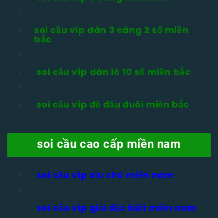
soi cầu víp dàn 3 càng 2 số miền
bắc
soi cầu víp dàn lô 10 số miền bắc
soi cầu víp đề đầu đuôi miền bắc
soi cầu cao cấp miền nam
soi cầu víp xỉu chủ miền nam
soi cầu víp giải đặc biệt miền nam