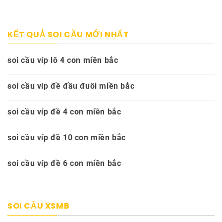
KẾT QUẢ SOI CẦU MỚI NHẤT
soi cầu víp lô 4 con miền bắc
soi cầu víp đề đầu đuôi miền bắc
soi cầu víp đề 4 con miền bắc
soi cầu víp đề 10 con miền bắc
soi cầu víp đề 6 con miền bắc
SOI CẦU XSMB