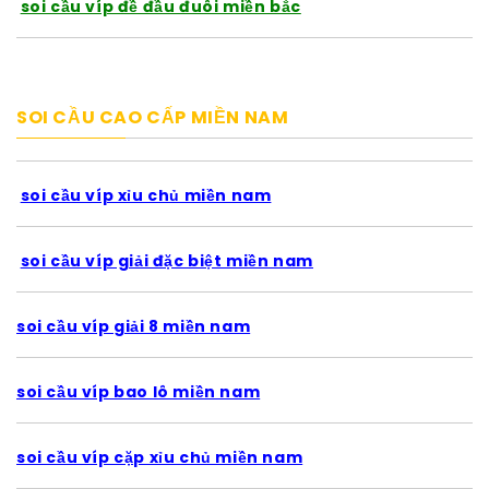
soi cầu víp đề đầu đuôi miền bắc
SOI CẦU CAO CẤP MIỀN NAM
soi cầu víp xỉu chủ miền nam
soi cầu víp giải đặc biệt miền nam
soi cầu víp giải 8 miền nam
soi cầu víp bao lô miền nam
soi cầu víp cặp xỉu chủ miền nam