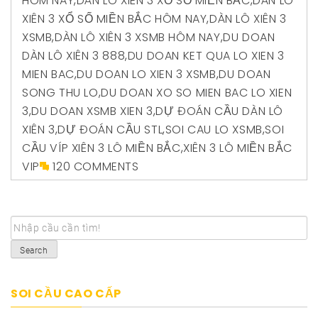
HÔM NAY
,
DÀN LÔ XIÊN 3 XỔ SỐ MIỀN BẮC
,
DÀN LÔ
XIÊN 3 XỔ SỐ MIỀN BẮC HÔM NAY
,
DÀN LÔ XIÊN 3
XSMB
,
DÀN LÔ XIÊN 3 XSMB HÔM NAY
,
DU DOAN
DÀN LÔ XIÊN 3 888
,
DU DOAN KET QUA LO XIEN 3
MIEN BAC
,
DU DOAN LO XIEN 3 XSMB
,
DU DOAN
SONG THU LO
,
DU DOAN XO SO MIEN BAC LO XIEN
3
,
DU DOAN XSMB XIEN 3
,
DỰ ĐOÁN CẦU DÀN LÔ
XIÊN 3
,
DỰ ĐOÁN CẦU STL
,
SOI CAU LO XSMB
,
SOI
CẦU VÍP XIÊN 3 LÔ MIỀN BẮC
,
XIÊN 3 LÔ MIỀN BẮC
VIP
120 COMMENTS
Search
SOI CẦU CAO CẤP