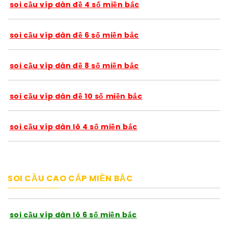
soi cầu víp dàn đề 4 số miền bắc
soi cầu víp dàn đề 6 số miền bắc
soi cầu víp dàn đề 8 số miền bắc
soi cầu víp dàn đề 10 số miền bắc
soi cầu víp dàn lô 4 số miền bắc
SOI CẦU CAO CẤP MIỀN BẮC
soi cầu víp dàn lô 6 số miền bắc