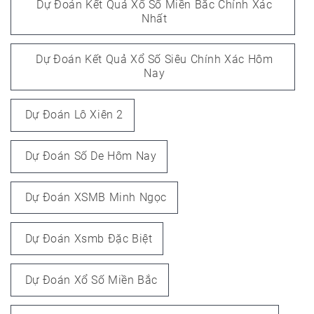
Dự Đoán Kết Quả Xổ Số Miền Bắc Chính Xác
Nhất
Dự Đoán Kết Quả Xổ Số Siêu Chính Xác Hôm
Nay
Dự Đoán Lô Xiên 2
Dự Đoán Số De Hôm Nay
Dự Đoán XSMB Minh Ngọc
Dự Đoán Xsmb Đặc Biệt
Dự Đoán Xổ Số Miền Bắc