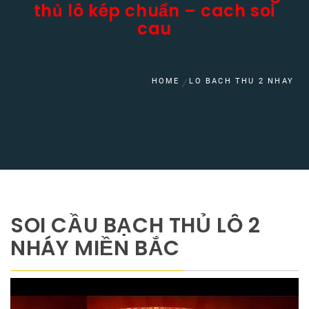
thủ lô kép chuẩn – cach soi
cau
HOME
LO BACH THU 2 NHAY
SOI CẦU BẠCH THỦ LÔ 2
NHÁY MIỀN BẮC