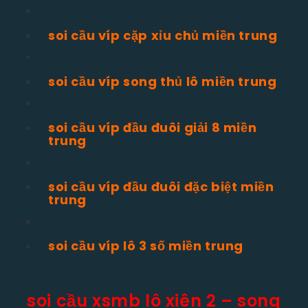
soi cầu víp cặp xỉu chủ miền trung
soi cầu víp song thủ lô miền trung
soi cầu víp đầu đuôi giải 8 miền
trung
soi cầu víp đầu đuôi đặc biệt miền
trung
soi cầu víp lô 3 số miền trung
soi cầu xsmb lô xiên 2 – song