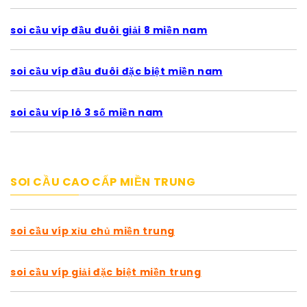
soi cầu víp đầu đuôi giải 8 miền nam
soi cầu víp đầu đuôi đặc biệt miền nam
soi cầu víp lô 3 số miền nam
SOI CẦU CAO CẤP MIỀN TRUNG
soi cầu víp xỉu chủ miền trung
soi cầu víp giải đặc biệt miền trung