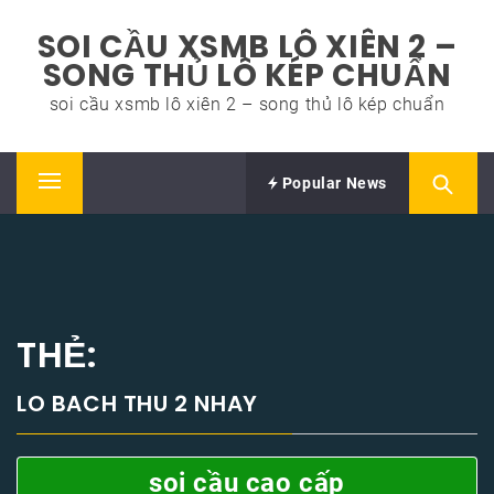
Skip
SOI CẦU XSMB LÔ XIÊN 2 –
to
SONG THỦ LÔ KÉP CHUẨN
content
soi cầu xsmb lô xiên 2 – song thủ lô kép chuẩn
Popular News
Primary
Menu
THẺ:
LO BACH THU 2 NHAY
soi cầu cao cấp