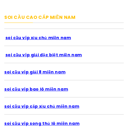
SOI CẦU CAO CẤP MIỀN NAM
soi cầu víp xỉu chủ miền nam
soi cầu víp giải đặc biệt miền nam
soi cầu víp giải 8 miền nam
soi cầu víp bao lô miền nam
soi cầu víp cặp xỉu chủ miền nam
soi cầu víp song thủ lô miền nam