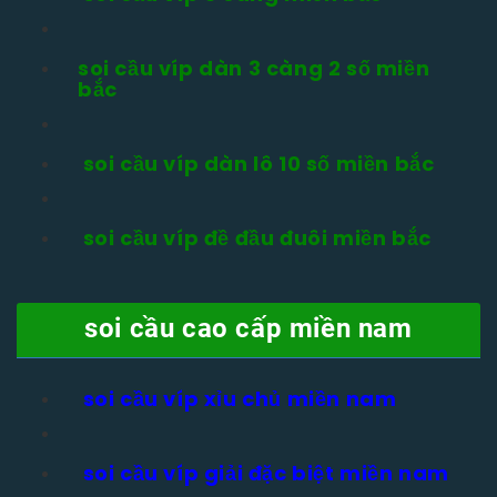
soi cầu víp dàn 3 càng 2 số miền
bắc
soi cầu víp dàn lô 10 số miền bắc
soi cầu víp đề đầu đuôi miền bắc
soi cầu cao cấp miền nam
soi cầu víp xỉu chủ miền nam
soi cầu víp giải đặc biệt miền nam