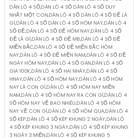
DÀN LÔ 4 SỐ
,
DÀN LÔ 4 SỐ DÀN LÔ 4 SỐ DUY
NHẤT MỘT CON
,
DÀN LÔ 4 SỐ DÀN LÔ 4 SỐ ĐỀ LÀ
GÌ
,
DÀN LÔ 4 SỐ DÀN LÔ 4 SỐ HÔM NAY
,
DÀN LÔ 4
SỐ ĐỀ
,
DÀN LÔ 4 SỐ ĐỀ HÔM NAY
,
DÀN LÔ 4 SỐ
ĐỀ LÀ GÌ
,
DÀN LÔ 4 SỐ ĐỀ MB
,
DÀN LÔ 4 SỐ ĐỀ
MIỀN BẮC
,
DÀN LÔ 4 SỐ ĐỀ MIỀN BẮC HÔM
NAY
,
DÀN LÔ 4 SỐ ĐỀ MIỀN NAM
,
DÀN LÔ 4 SỐ ĐỀ
NGÀY HÔM NAY
,
DÀN LÔ 4 SỐ GAN
,
DÀN LÔ 4 SỐ
GIA 100K
,
DÀN LÔ 4 SỐ HAI NHÁY
,
DÀN LÔ 4 SỐ
HNAY
,
DÀN LÔ 4 SỐ HÔM NAY
,
DÀN LÔ 4 SỐ HÔM
NAY LÀ CON GÌ
,
DÀN LÔ 4 SỐ HÔM NAY MIỀN
NAM
,
DÀN LÔ 4 SỐ HÔM NAY RA CON GÌ
,
DÀN LÔ 4
SỐ HÔM NAY VỀ BAO NHIÊU
,
DÀN LÔ 4 SỐ HÔM
NAY VỀ CON GÌ
,
DÀN LÔ 4 SỐ HÔM QUA
,
DÀN LÔ 4
SỐ KÉP
,
DÀN LÔ 4 SỐ KÉP KHUNG 2 NGÀY
,
DÀN LÔ
4 SỐ KÉP KHUNG 3 NGÀY
,
DÀN LÔ 4 SỐ KÉP KHUNG
3 NGÀY 3 MIỀN
,
DÀN LÔ 4 SỐ KÉP KHUNG 5