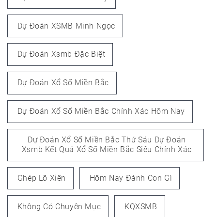
Dự Đoán XSMB Minh Ngọc
Dự Đoán Xsmb Đặc Biệt
Dự Đoán Xổ Số Miền Bắc
Dự Đoán Xổ Số Miền Bắc Chính Xác Hôm Nay
Dự Đoán Xổ Số Miền Bắc Thứ Sáu Dự Đoán
Xsmb Kết Quả Xổ Số Miền Bắc Siêu Chính Xác
Ghép Lô Xiên
Hôm Nay Đánh Con Gì
Không Có Chuyên Mục
KQXSMB