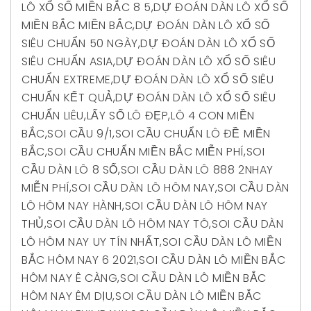
LÔ XỔ SỐ MIỀN BẮC 8 5
,
DỰ ĐOÁN DÀN LÔ XỔ SỐ
MIỀN BẮC MIỀN BẮC
,
DỰ ĐOÁN DÀN LÔ XỔ SỐ
SIÊU CHUẨN 50 NGÀY
,
DỰ ĐOÁN DÀN LÔ XỔ SỐ
SIÊU CHUẨN ASIA
,
DỰ ĐOÁN DÀN LÔ XỔ SỐ SIÊU
CHUẨN EXTREME
,
DỰ ĐOÁN DÀN LÔ XỔ SỐ SIÊU
CHUẨN KẾT QUẢ
,
DỰ ĐOÁN DÀN LÔ XỔ SỐ SIÊU
CHUẨN LIÊU
,
LẤY SỐ LÔ ĐẸP
,
LÔ 4 CON MIỀN
BẮC
,
SOI CẦU 9/1
,
SOI CẦU CHUẨN LÔ ĐỀ MIỀN
BẮC
,
SOI CẦU CHUẨN MIỀN BẮC MIỄN PHÍ
,
SOI
CẦU DÀN LÔ 8 SỐ
,
SOI CẦU DÀN LÔ 888 2NHAY
MIỄN PHÍ
,
SOI CẦU DÀN LÔ HÔM NAY
,
SOI CẦU DÀN
LÔ HÔM NAY HÀNH
,
SOI CẦU DÀN LÔ HÔM NAY
THỦ
,
SOI CẦU DÀN LÔ HÔM NAY TÔ
,
SOI CẦU DÀN
LÔ HÔM NAY UY TÍN NHẤT
,
SOI CẦU DÀN LÔ MIỀN
BẮC HÔM NAY 6 2021
,
SOI CẦU DÀN LÔ MIỀN BẮC
HÔM NAY Ê CÀNG
,
SOI CẦU DÀN LÔ MIỀN BẮC
HÔM NAY ÊM DỊU
,
SOI CẦU DÀN LÔ MIỀN BẮC