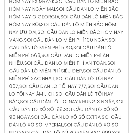
HÔM NAY EXIMBANK
,
SOI CẦU DÀN LÔ MIỀN BẮC
HÔM NAY NGÀY MAI
,
SOI CẦU DÀN LÔ MIỀN BẮC
HÔM NAY O GEORGIA
,
SOI CẦU DÀN LÔ MIỀN BẮC
HÔM NAY RỒI
,
SOI CẦU DÀN LÔ MIỀN BẮC HÔM
NAY ƯU ĐÃI
,
SOI CẦU DÀN LÔ MIỀN BẮC HÔM NAY
VÀNG
,
SOI CẦU DÀN LÔ MIỄN PHÍ 100 NGÀY
,
SOI
CẦU DÀN LÔ MIỄN PHÍ 5 SỐ
,
SOI CẦU DÀN LÔ
MIỄN PHÍ 568
,
SOI CẦU DÀN LÔ MIỄN PHÍ ĂN
NHIỀU
,
SOI CẦU DÀN LÔ MIỄN PHÍ AN TOÀN
,
SOI
CẦU DÀN LÔ MIỄN PHÍ SIÊU ĐẸP
,
SOI CẦU DÀN LÔ
MIỄN PHÍ XÁC NHẤT
,
SOI CẦU DÀN LÔ TỐI NAY
007
,
SOI CẦU DÀN LÔ TỐI NAY 7/7
,
SOI CẦU DÀN
LÔ TỐI NAY ÂM LICH
,
SOI CẦU DÀN LÔ TỐI NAY
BẮC
,
SOI CẦU DÀN LÔ TỐI NAY KHUNG 3 NGÀY
,
SOI
CẦU DÀN LÔ XỔ SỐ 188
,
SOI CẦU DÀN LÔ XỔ SỐ
90 NGÀY
,
SOI CẦU DÀN LÔ XỔ SỐ EXTRA
,
SOI CẦU
DÀN LÔ XỔ SỐ IMPERIAL
,
SOI CẦU DÀN LÔ XỔ SỐ
INDO
,
SOI CẦU DÀN LÔ XỔ SỐ MIỀN BẮC 999
,
SOI