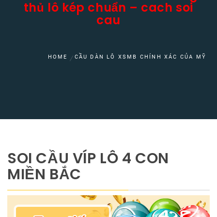
thủ lô kép chuẩn – cach soi
cau
HOME
CẦU DÀN LÔ XSMB CHÍNH XÁC CỦA MỸ
SOI CẦU VÍP LÔ 4 CON
MIỀN BẮC