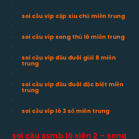
soi cầu víp cặp xỉu chủ miền trung
soi cầu víp song thủ lô miền trung
soi cầu víp đầu đuôi giải 8 miền
trung
soi cầu víp đầu đuôi đặc biệt miền
trung
soi cầu víp lô 3 số miền trung
soi cầu xsmb lô xiên 2 – song