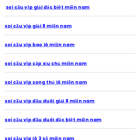
soi cầu víp giải đặc biệt miền nam
soi cầu víp giải 8 miền nam
soi cầu víp bao lô miền nam
soi cầu víp cặp xỉu chủ miền nam
soi cầu víp song thủ lô miền nam
soi cầu víp đầu đuôi giải 8 miền nam
soi cầu víp đầu đuôi đặc biệt miền nam
soi cầu víp lô 3 số miền nam