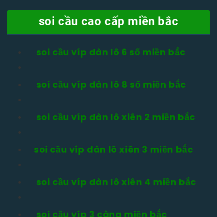
soi cầu cao cấp miền bắc
soi cầu víp dàn lô 6 số miền bắc
soi cầu víp dàn lô 8 số miền bắc
soi cầu víp dàn lô xiên 2 miền bắc
soi cầu víp dàn lô xiên 3 miền bắc
soi cầu víp dàn lô xiên 4 miền bắc
soi cầu víp 3 càng miền bắc