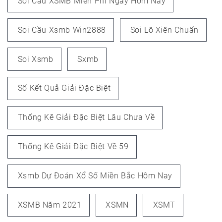
Soi Cầu XSMB Miễn Phí Ngày Hôm Nay
Soi Cầu Xsmb Win2888
Soi Lô Xiên Chuẩn
Soi Xsmb
Sxmb
Số Kết Quả Giải Đặc Biệt
Thống Kê Giải Đặc Biệt Lâu Chưa Về
Thống Kê Giải Đặc Biệt Về 59
Xsmb Dự Đoán Xổ Số Miền Bắc Hôm Nay
XSMB Năm 2021
XSMN
XSMT