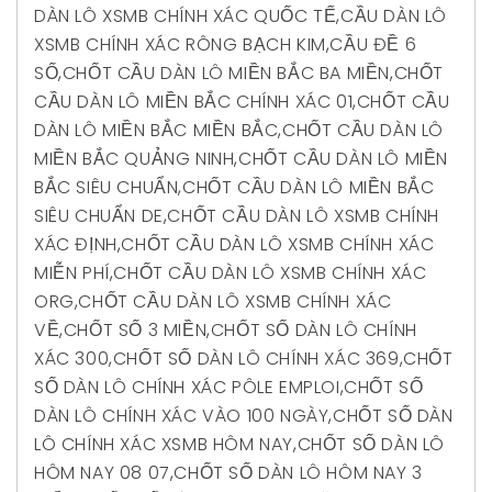
DÀN LÔ XSMB CHÍNH XÁC QUỐC TẾ
,
CẦU DÀN LÔ
XSMB CHÍNH XÁC RÔNG BẠCH KIM
,
CẦU ĐỀ 6
SỐ
,
CHỐT CẦU DÀN LÔ MIỀN BẮC BA MIỀN
,
CHỐT
CẦU DÀN LÔ MIỀN BẮC CHÍNH XÁC 01
,
CHỐT CẦU
DÀN LÔ MIỀN BẮC MIỀN BẮC
,
CHỐT CẦU DÀN LÔ
MIỀN BẮC QUẢNG NINH
,
CHỐT CẦU DÀN LÔ MIỀN
BẮC SIÊU CHUẨN
,
CHỐT CẦU DÀN LÔ MIỀN BẮC
SIÊU CHUẨN DE
,
CHỐT CẦU DÀN LÔ XSMB CHÍNH
XÁC ĐỊNH
,
CHỐT CẦU DÀN LÔ XSMB CHÍNH XÁC
MIỄN PHÍ
,
CHỐT CẦU DÀN LÔ XSMB CHÍNH XÁC
ORG
,
CHỐT CẦU DÀN LÔ XSMB CHÍNH XÁC
VỀ
,
CHỐT SỐ 3 MIỀN
,
CHỐT SỐ DÀN LÔ CHÍNH
XÁC 300
,
CHỐT SỐ DÀN LÔ CHÍNH XÁC 369
,
CHỐT
SỐ DÀN LÔ CHÍNH XÁC PÔLE EMPLOI
,
CHỐT SỐ
DÀN LÔ CHÍNH XÁC VÀO 100 NGÀY
,
CHỐT SỐ DÀN
LÔ CHÍNH XÁC XSMB HÔM NAY
,
CHỐT SỐ DÀN LÔ
HÔM NAY 08 07
,
CHỐT SỐ DÀN LÔ HÔM NAY 3