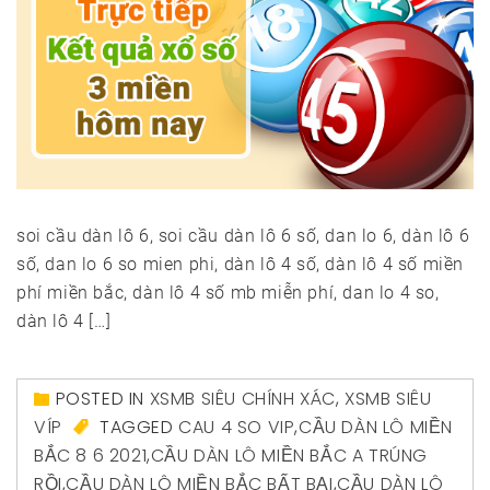
soi cầu dàn lô 6, soi cầu dàn lô 6 số, dan lo 6, dàn lô 6
số, dan lo 6 so mien phi, dàn lô 4 số, dàn lô 4 số miền
phí miền bắc, dàn lô 4 số mb miễn phí, dan lo 4 so,
dàn lô 4 […]
POSTED IN
XSMB SIÊU CHÍNH XÁC
,
XSMB SIÊU
VÍP
TAGGED
CAU 4 SO VIP
,
CẦU DÀN LÔ MIỀN
BẮC 8 6 2021
,
CẦU DÀN LÔ MIỀN BẮC A TRÚNG
RỒI
,
CẦU DÀN LÔ MIỀN BẮC BẤT BẠI
,
CẦU DÀN LÔ