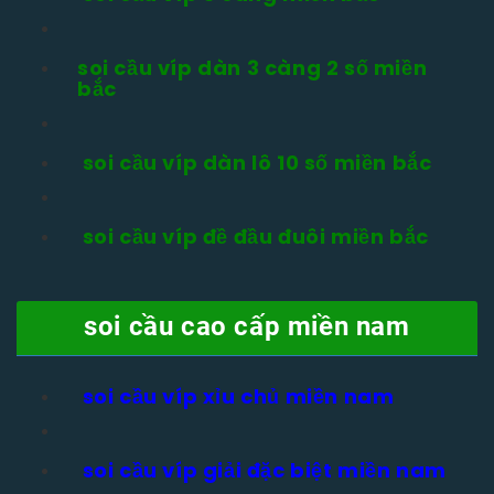
soi cầu víp dàn 3 càng 2 số miền
bắc
soi cầu víp dàn lô 10 số miền bắc
soi cầu víp đề đầu đuôi miền bắc
soi cầu cao cấp miền nam
soi cầu víp xỉu chủ miền nam
soi cầu víp giải đặc biệt miền nam