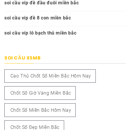
soi cầu víp đề đầu đuôi miền bắc
soi cầu víp đề 8 con miền bắc
soi cầu víp lô bạch thủ miền bắc
SOI CẦU XSMB
Cao Thủ Chốt Số Miền Bắc Hôm Nay
Chốt Số Giờ Vàng Miền Bắc
Chốt Số Miền Bắc Hôm Nay
Chốt Số Đẹp Miền Bắc