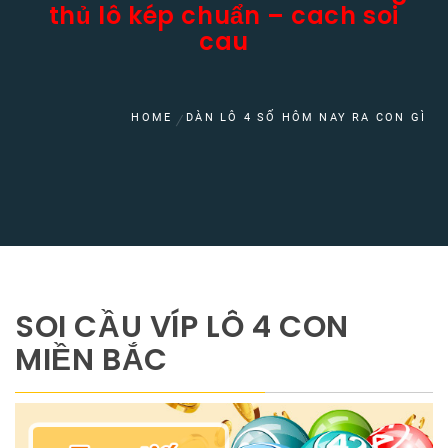
thủ lô kép chuẩn – cach soi
cau
HOME
DÀN LÔ 4 SỐ HÔM NAY RA CON GÌ
SOI CẦU VÍP LÔ 4 CON
MIỀN BẮC