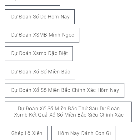
Dự Đoán Số De Hôm Nay
Dự Đoán XSMB Minh Ngọc
Dự Đoán Xsmb Đặc Biệt
Dự Đoán Xổ Số Miền Bắc
Dự Đoán Xổ Số Miền Bắc Chính Xác Hôm Nay
Dự Đoán Xổ Số Miền Bắc Thứ Sáu Dự Đoán
Xsmb Kết Quả Xổ Số Miền Bắc Siêu Chính Xác
Ghép Lô Xiên
Hôm Nay Đánh Con Gì