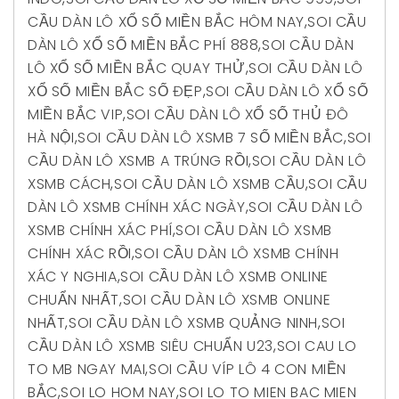
CẦU DÀN LÔ XỔ SỐ MIỀN BẮC HÔM NAY
,
SOI CẦU
DÀN LÔ XỔ SỐ MIỀN BẮC PHÍ 888
,
SOI CẦU DÀN
LÔ XỔ SỐ MIỀN BẮC QUAY THỬ
,
SOI CẦU DÀN LÔ
XỔ SỐ MIỀN BẮC SỐ ĐẸP
,
SOI CẦU DÀN LÔ XỔ SỐ
MIỀN BẮC VIP
,
SOI CẦU DÀN LÔ XỔ SỐ THỦ ĐÔ
HÀ NỘI
,
SOI CẦU DÀN LÔ XSMB 7 SỐ MIỀN BẮC
,
SOI
CẦU DÀN LÔ XSMB A TRÚNG RỒI
,
SOI CẦU DÀN LÔ
XSMB CÁCH
,
SOI CẦU DÀN LÔ XSMB CẦU
,
SOI CẦU
DÀN LÔ XSMB CHÍNH XÁC NGÀY
,
SOI CẦU DÀN LÔ
XSMB CHÍNH XÁC PHÍ
,
SOI CẦU DÀN LÔ XSMB
CHÍNH XÁC RỒI
,
SOI CẦU DÀN LÔ XSMB CHÍNH
XÁC Y NGHIA
,
SOI CẦU DÀN LÔ XSMB ONLINE
CHUẨN NHẤT
,
SOI CẦU DÀN LÔ XSMB ONLINE
NHẤT
,
SOI CẦU DÀN LÔ XSMB QUẢNG NINH
,
SOI
CẦU DÀN LÔ XSMB SIÊU CHUẨN U23
,
SOI CAU LO
TO MB NGAY MAI
,
SOI CẦU VÍP LÔ 4 CON MIỀN
BẮC
,
SOI LO HOM NAY
,
SOI LO TO MIEN BAC MIEN