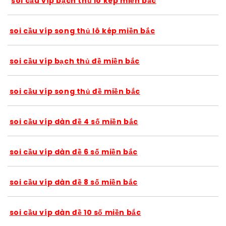
soi cầu víp bạch thủ lô kép miền bắc
soi cầu víp song thủ lô kép miền bắc
soi cầu víp bạch thủ đề miền bắc
soi cầu víp song thủ đề miền bắc
soi cầu víp dàn đề 4 số miền bắc
soi cầu víp dàn đề 6 số miền bắc
soi cầu víp dàn đề 8 số miền bắc
soi cầu víp dàn đề 10 số miền bắc