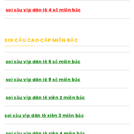
soi cầu víp dàn lô 4 số miền bắc
SOI CẦU CAO CẤP MIỀN BẮC
soi cầu víp dàn lô 6 số miền bắc
soi cầu víp dàn lô 8 số miền bắc
soi cầu víp dàn lô xiên 2 miền bắc
soi cầu víp dàn lô xiên 3 miền bắc
soi cầu víp dàn lô xiên 4 miền bắc