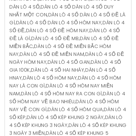
DÀN LÔ 4 SỐ
,
DÀN LÔ 4 SỐ DÀN LÔ 4 SỐ DUY
NHẤT MỘT CON
,
DÀN LÔ 4 SỐ DÀN LÔ 4 SỐ ĐỀ LÀ
GÌ
,
DÀN LÔ 4 SỐ DÀN LÔ 4 SỐ HÔM NAY
,
DÀN LÔ 4
SỐ ĐỀ
,
DÀN LÔ 4 SỐ ĐỀ HÔM NAY
,
DÀN LÔ 4 SỐ
ĐỀ LÀ GÌ
,
DÀN LÔ 4 SỐ ĐỀ MB
,
DÀN LÔ 4 SỐ ĐỀ
MIỀN BẮC
,
DÀN LÔ 4 SỐ ĐỀ MIỀN BẮC HÔM
NAY
,
DÀN LÔ 4 SỐ ĐỀ MIỀN NAM
,
DÀN LÔ 4 SỐ ĐỀ
NGÀY HÔM NAY
,
DÀN LÔ 4 SỐ GAN
,
DÀN LÔ 4 SỐ
GIA 100K
,
DÀN LÔ 4 SỐ HAI NHÁY
,
DÀN LÔ 4 SỐ
HNAY
,
DÀN LÔ 4 SỐ HÔM NAY
,
DÀN LÔ 4 SỐ HÔM
NAY LÀ CON GÌ
,
DÀN LÔ 4 SỐ HÔM NAY MIỀN
NAM
,
DÀN LÔ 4 SỐ HÔM NAY RA CON GÌ
,
DÀN LÔ 4
SỐ HÔM NAY VỀ BAO NHIÊU
,
DÀN LÔ 4 SỐ HÔM
NAY VỀ CON GÌ
,
DÀN LÔ 4 SỐ HÔM QUA
,
DÀN LÔ 4
SỐ KÉP
,
DÀN LÔ 4 SỐ KÉP KHUNG 2 NGÀY
,
DÀN LÔ
4 SỐ KÉP KHUNG 3 NGÀY
,
DÀN LÔ 4 SỐ KÉP KHUNG
3 NGÀY 3 MIỀN
,
DÀN LÔ 4 SỐ KÉP KHUNG 5