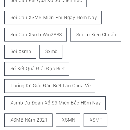
Soi Cầu Kết Quả Xổ Số Miền Bắc
Soi Cầu XSMB Miễn Phí Ngày Hôm Nay
Soi Cầu Xsmb Win2888
Soi Lô Xiên Chuẩn
Soi Xsmb
Sxmb
Số Kết Quả Giải Đặc Biệt
Thống Kê Giải Đặc Biệt Lâu Chưa Về
Xsmb Dự Đoán Xổ Số Miền Bắc Hôm Nay
XSMB Năm 2021
XSMN
XSMT