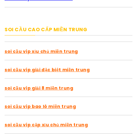
SOI CẦU CAO CẤP MIỀN TRUNG
soi cầu víp xỉu chủ miền trung
soi cầu víp giải đặc biệt miền trung
soi cầu víp giải 8 miền trung
soi cầu víp bao lô miền trung
soi cầu víp cặp xỉu chủ miền trung