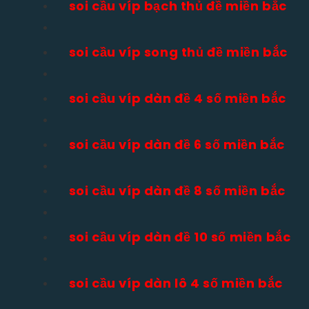
soi cầu víp bạch thủ đề miền bắc
soi cầu víp song thủ đề miền bắc
soi cầu víp dàn đề 4 số miền bắc
soi cầu víp dàn đề 6 số miền bắc
soi cầu víp dàn đề 8 số miền bắc
soi cầu víp dàn đề 10 số miền bắc
soi cầu víp dàn lô 4 số miền bắc