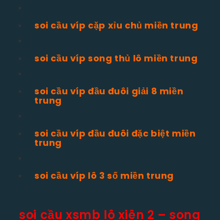
soi cầu víp cặp xỉu chủ miền trung
soi cầu víp song thủ lô miền trung
soi cầu víp đầu đuôi giải 8 miền
trung
soi cầu víp đầu đuôi đặc biệt miền
trung
soi cầu víp lô 3 số miền trung
soi cầu xsmb lô xiên 2 – song