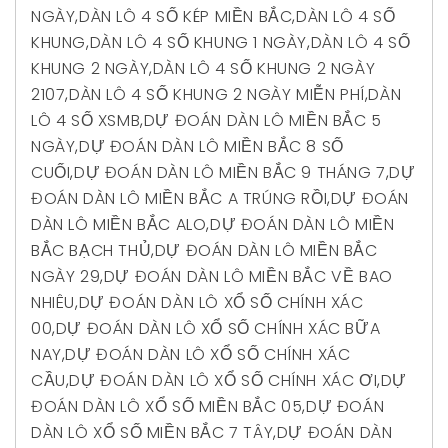
NGÀY
,
DÀN LÔ 4 SỐ KÉP MIỀN BẮC
,
DÀN LÔ 4 SỐ
KHUNG
,
DÀN LÔ 4 SỐ KHUNG 1 NGÀY
,
DÀN LÔ 4 SỐ
KHUNG 2 NGÀY
,
DÀN LÔ 4 SỐ KHUNG 2 NGÀY
2107
,
DÀN LÔ 4 SỐ KHUNG 2 NGÀY MIỄN PHÍ
,
DÀN
LÔ 4 SỐ XSMB
,
DỰ ĐOÁN DÀN LÔ MIỀN BẮC 5
NGÀY
,
DỰ ĐOÁN DÀN LÔ MIỀN BẮC 8 SỐ
CUỐI
,
DỰ ĐOÁN DÀN LÔ MIỀN BẮC 9 THÁNG 7
,
DỰ
ĐOÁN DÀN LÔ MIỀN BẮC A TRÚNG RỒI
,
DỰ ĐOÁN
DÀN LÔ MIỀN BẮC ALO
,
DỰ ĐOÁN DÀN LÔ MIỀN
BẮC BẠCH THỦ
,
DỰ ĐOÁN DÀN LÔ MIỀN BẮC
NGÀY 29
,
DỰ ĐOÁN DÀN LÔ MIỀN BẮC VỀ BAO
NHIÊU
,
DỰ ĐOÁN DÀN LÔ XỔ SỐ CHÍNH XÁC
00
,
DỰ ĐOÁN DÀN LÔ XỔ SỐ CHÍNH XÁC BỮA
NAY
,
DỰ ĐOÁN DÀN LÔ XỔ SỐ CHÍNH XÁC
CẦU
,
DỰ ĐOÁN DÀN LÔ XỔ SỐ CHÍNH XÁC ƠI
,
DỰ
ĐOÁN DÀN LÔ XỔ SỐ MIỀN BẮC 05
,
DỰ ĐOÁN
DÀN LÔ XỔ SỐ MIỀN BẮC 7 TÂY
,
DỰ ĐOÁN DÀN