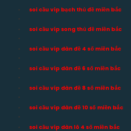
soi cầu víp bạch thủ đề miền bắc
soi cầu víp song thủ đề miền bắc
soi cầu víp dàn đề 4 số miền bắc
soi cầu víp dàn đề 6 số miền bắc
soi cầu víp dàn đề 8 số miền bắc
soi cầu víp dàn đề 10 số miền bắc
soi cầu víp dàn lô 4 số miền bắc