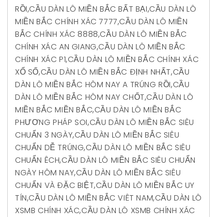
RỒI
,
CẦU DÀN LÔ MIỀN BẮC BẤT BẠI
,
CẦU DÀN LÔ
MIỀN BẮC CHÍNH XÁC 7777
,
CẦU DÀN LÔ MIỀN
BẮC CHÍNH XÁC 8888
,
CẦU DÀN LÔ MIỀN BẮC
CHÍNH XÁC AN GIANG
,
CẦU DÀN LÔ MIỀN BẮC
CHÍNH XÁC P1
,
CẦU DÀN LÔ MIỀN BẮC CHÍNH XÁC
XỔ SỐ
,
CẦU DÀN LÔ MIỀN BẮC ĐỊNH NHẤT
,
CẦU
DÀN LÔ MIỀN BẮC HÔM NAY A TRÚNG RỒI
,
CẦU
DÀN LÔ MIỀN BẮC HÔM NAY CHỐT
,
CẦU DÀN LÔ
MIỀN BẮC MIỀN BẮC
,
CẦU DÀN LÔ MIỀN BẮC
PHƯƠNG PHÁP SOI
,
CẦU DÀN LÔ MIỀN BẮC SIÊU
CHUẨN 3 NGÀY
,
CẦU DÀN LÔ MIỀN BẮC SIÊU
CHUẨN DỄ TRÚNG
,
CẦU DÀN LÔ MIỀN BẮC SIÊU
CHUẨN ÊCH
,
CẦU DÀN LÔ MIỀN BẮC SIÊU CHUẨN
NGÀY HÔM NAY
,
CẦU DÀN LÔ MIỀN BẮC SIÊU
CHUẨN VÀ ĐẶC BIỆT
,
CẦU DÀN LÔ MIỀN BẮC UY
TÍN
,
CẦU DÀN LÔ MIỀN BẮC VIÊT NAM
,
CẦU DÀN LÔ
XSMB CHÍNH XÁC
,
CẦU DÀN LÔ XSMB CHÍNH XÁC