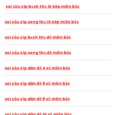
soi cầu víp bạch thủ lô kép miền bắc
soi cầu víp song thủ lô kép miền bắc
soi cầu víp bạch thủ đề miền bắc
soi cầu víp song thủ đề miền bắc
soi cầu víp dàn đề 4 số miền bắc
soi cầu víp dàn đề 6 số miền bắc
soi cầu víp dàn đề 8 số miền bắc
soi cầu víp dàn đề 10 số miền bắc