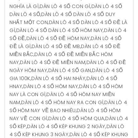
NGHĨA LÀ GÌ
,
DÀN LÔ 4 SỐ CON GÌ
,
DÀN LÔ 4 SỐ
DÀN LÔ 4 SỐ
,
DÀN LÔ 4 SỐ DÀN LÔ 4 SỐ DUY
NHẤT MỘT CON
,
DÀN LÔ 4 SỐ DÀN LÔ 4 SỐ ĐỀ LÀ
GÌ
,
DÀN LÔ 4 SỐ DÀN LÔ 4 SỐ HÔM NAY
,
DÀN LÔ 4
SỐ ĐỀ
,
DÀN LÔ 4 SỐ ĐỀ HÔM NAY
,
DÀN LÔ 4 SỐ
ĐỀ LÀ GÌ
,
DÀN LÔ 4 SỐ ĐỀ MB
,
DÀN LÔ 4 SỐ ĐỀ
MIỀN BẮC
,
DÀN LÔ 4 SỐ ĐỀ MIỀN BẮC HÔM
NAY
,
DÀN LÔ 4 SỐ ĐỀ MIỀN NAM
,
DÀN LÔ 4 SỐ ĐỀ
NGÀY HÔM NAY
,
DÀN LÔ 4 SỐ GAN
,
DÀN LÔ 4 SỐ
GIA 100K
,
DÀN LÔ 4 SỐ HAI NHÁY
,
DÀN LÔ 4 SỐ
HNAY
,
DÀN LÔ 4 SỐ HÔM NAY
,
DÀN LÔ 4 SỐ HÔM
NAY LÀ CON GÌ
,
DÀN LÔ 4 SỐ HÔM NAY MIỀN
NAM
,
DÀN LÔ 4 SỐ HÔM NAY RA CON GÌ
,
DÀN LÔ 4
SỐ HÔM NAY VỀ BAO NHIÊU
,
DÀN LÔ 4 SỐ HÔM
NAY VỀ CON GÌ
,
DÀN LÔ 4 SỐ HÔM QUA
,
DÀN LÔ 4
SỐ KÉP
,
DÀN LÔ 4 SỐ KÉP KHUNG 2 NGÀY
,
DÀN LÔ
4 SỐ KÉP KHUNG 3 NGÀY
,
DÀN LÔ 4 SỐ KÉP KHUNG