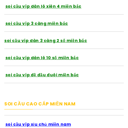
soi cầu víp dàn lô xiên 4 miền bắc
soi cầu víp 3 càng miền bắc
soi cầu víp dàn 3 càng 2 số miền bắc
soi cầu víp dàn lô 10 số miền bắc
soi cầu víp đề đầu đuôi miền bắc
SOI CẦU CAO CẤP MIỀN NAM
soi cầu víp xỉu chủ miền nam