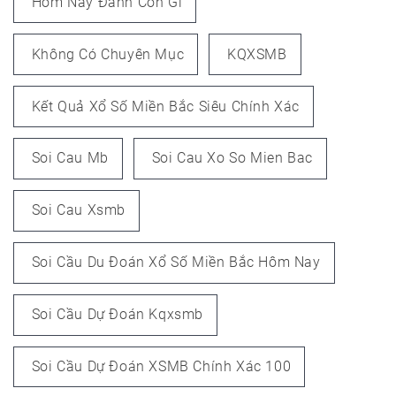
Hôm Nay Đánh Con Gì
Không Có Chuyên Mục
KQXSMB
Kết Quả Xổ Số Miền Bắc Siêu Chính Xác
Soi Cau Mb
Soi Cau Xo So Mien Bac
Soi Cau Xsmb
Soi Cầu Du Đoán Xổ Số Miền Bắc Hôm Nay
Soi Cầu Dự Đoán Kqxsmb
Soi Cầu Dự Đoán XSMB Chính Xác 100