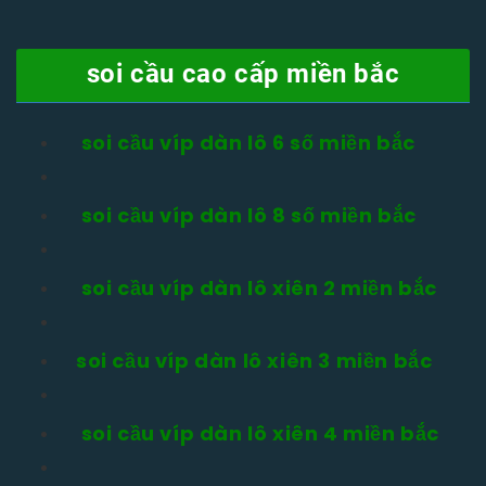
soi cầu cao cấp miền bắc
soi cầu víp dàn lô 6 số miền bắc
soi cầu víp dàn lô 8 số miền bắc
soi cầu víp dàn lô xiên 2 miền bắc
soi cầu víp dàn lô xiên 3 miền bắc
soi cầu víp dàn lô xiên 4 miền bắc