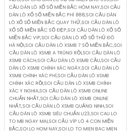
CẦU DÀN LÔ XỔ SỐ MIỀN BẮC HÔM NAY
,
SOI CẦU
DÀN LÔ XỔ SỐ MIỀN BẮC PHÍ 888
,
SOI CẦU DÀN
LÔ XỔ SỐ MIỀN BẮC QUAY THỬ
,
SOI CẦU DÀN LÔ
XỔ SỐ MIỀN BẮC SỐ ĐẸP
,
SOI CẦU DÀN LÔ XỔ SỐ
MIỀN BẮC VIP
,
SOI CẦU DÀN LÔ XỔ SỐ THỦ ĐÔ
HÀ NỘI
,
SOI CẦU DÀN LÔ XSMB 7 SỐ MIỀN BẮC
,
SOI
CẦU DÀN LÔ XSMB A TRÚNG RỒI
,
SOI CẦU DÀN LÔ
XSMB CÁCH
,
SOI CẦU DÀN LÔ XSMB CẦU
,
SOI CẦU
DÀN LÔ XSMB CHÍNH XÁC NGÀY
,
SOI CẦU DÀN LÔ
XSMB CHÍNH XÁC PHÍ
,
SOI CẦU DÀN LÔ XSMB
CHÍNH XÁC RỒI
,
SOI CẦU DÀN LÔ XSMB CHÍNH
XÁC Y NGHIA
,
SOI CẦU DÀN LÔ XSMB ONLINE
CHUẨN NHẤT
,
SOI CẦU DÀN LÔ XSMB ONLINE
NHẤT
,
SOI CẦU DÀN LÔ XSMB QUẢNG NINH
,
SOI
CẦU DÀN LÔ XSMB SIÊU CHUẨN U23
,
SOI CAU LO
TO MB NGAY MAI
,
SOI CẦU VÍP LÔ 4 CON MIỀN
BẮC
,
SOI LO HOM NAY
,
SOI LO TO MIEN BAC MIEN