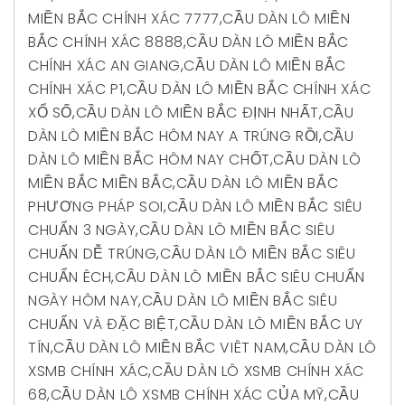
MIỀN BẮC CHÍNH XÁC 7777
,
CẦU DÀN LÔ MIỀN
BẮC CHÍNH XÁC 8888
,
CẦU DÀN LÔ MIỀN BẮC
CHÍNH XÁC AN GIANG
,
CẦU DÀN LÔ MIỀN BẮC
CHÍNH XÁC P1
,
CẦU DÀN LÔ MIỀN BẮC CHÍNH XÁC
XỔ SỐ
,
CẦU DÀN LÔ MIỀN BẮC ĐỊNH NHẤT
,
CẦU
DÀN LÔ MIỀN BẮC HÔM NAY A TRÚNG RỒI
,
CẦU
DÀN LÔ MIỀN BẮC HÔM NAY CHỐT
,
CẦU DÀN LÔ
MIỀN BẮC MIỀN BẮC
,
CẦU DÀN LÔ MIỀN BẮC
PHƯƠNG PHÁP SOI
,
CẦU DÀN LÔ MIỀN BẮC SIÊU
CHUẨN 3 NGÀY
,
CẦU DÀN LÔ MIỀN BẮC SIÊU
CHUẨN DỄ TRÚNG
,
CẦU DÀN LÔ MIỀN BẮC SIÊU
CHUẨN ÊCH
,
CẦU DÀN LÔ MIỀN BẮC SIÊU CHUẨN
NGÀY HÔM NAY
,
CẦU DÀN LÔ MIỀN BẮC SIÊU
CHUẨN VÀ ĐẶC BIỆT
,
CẦU DÀN LÔ MIỀN BẮC UY
TÍN
,
CẦU DÀN LÔ MIỀN BẮC VIÊT NAM
,
CẦU DÀN LÔ
XSMB CHÍNH XÁC
,
CẦU DÀN LÔ XSMB CHÍNH XÁC
68
,
CẦU DÀN LÔ XSMB CHÍNH XÁC CỦA MỸ
,
CẦU