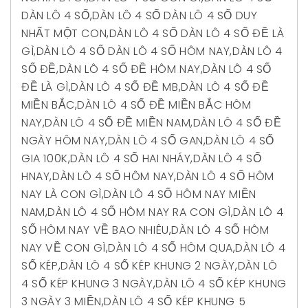
DÀN LÔ 4 SỐ
,
DÀN LÔ 4 SỐ DÀN LÔ 4 SỐ DUY
NHẤT MỘT CON
,
DÀN LÔ 4 SỐ DÀN LÔ 4 SỐ ĐỀ LÀ
GÌ
,
DÀN LÔ 4 SỐ DÀN LÔ 4 SỐ HÔM NAY
,
DÀN LÔ 4
SỐ ĐỀ
,
DÀN LÔ 4 SỐ ĐỀ HÔM NAY
,
DÀN LÔ 4 SỐ
ĐỀ LÀ GÌ
,
DÀN LÔ 4 SỐ ĐỀ MB
,
DÀN LÔ 4 SỐ ĐỀ
MIỀN BẮC
,
DÀN LÔ 4 SỐ ĐỀ MIỀN BẮC HÔM
NAY
,
DÀN LÔ 4 SỐ ĐỀ MIỀN NAM
,
DÀN LÔ 4 SỐ ĐỀ
NGÀY HÔM NAY
,
DÀN LÔ 4 SỐ GAN
,
DÀN LÔ 4 SỐ
GIA 100K
,
DÀN LÔ 4 SỐ HAI NHÁY
,
DÀN LÔ 4 SỐ
HNAY
,
DÀN LÔ 4 SỐ HÔM NAY
,
DÀN LÔ 4 SỐ HÔM
NAY LÀ CON GÌ
,
DÀN LÔ 4 SỐ HÔM NAY MIỀN
NAM
,
DÀN LÔ 4 SỐ HÔM NAY RA CON GÌ
,
DÀN LÔ 4
SỐ HÔM NAY VỀ BAO NHIÊU
,
DÀN LÔ 4 SỐ HÔM
NAY VỀ CON GÌ
,
DÀN LÔ 4 SỐ HÔM QUA
,
DÀN LÔ 4
SỐ KÉP
,
DÀN LÔ 4 SỐ KÉP KHUNG 2 NGÀY
,
DÀN LÔ
4 SỐ KÉP KHUNG 3 NGÀY
,
DÀN LÔ 4 SỐ KÉP KHUNG
3 NGÀY 3 MIỀN
,
DÀN LÔ 4 SỐ KÉP KHUNG 5