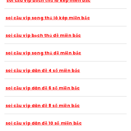
soi cầu víp bạch thủ lô kép miền bắc
soi cầu víp song thủ lô kép miền bắc
soi cầu víp bạch thủ đề miền bắc
soi cầu víp song thủ đề miền bắc
soi cầu víp dàn đề 4 số miền bắc
soi cầu víp dàn đề 6 số miền bắc
soi cầu víp dàn đề 8 số miền bắc
soi cầu víp dàn đề 10 số miền bắc