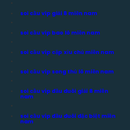
soi cầu víp giải 8 miền nam
soi cầu víp bao lô miền nam
soi cầu víp cặp xỉu chủ miền nam
soi cầu víp song thủ lô miền nam
soi cầu víp đầu đuôi giải 8 miền
nam
soi cầu víp đầu đuôi đặc biệt miền
nam