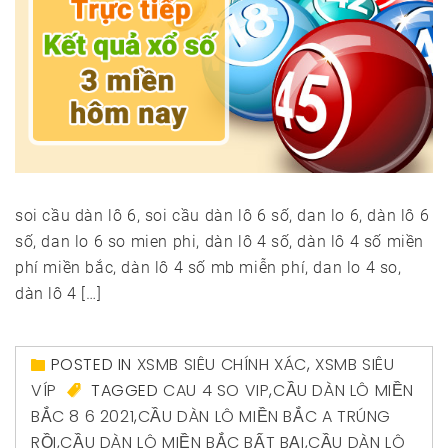
soi cầu dàn lô 6, soi cầu dàn lô 6 số, dan lo 6, dàn lô 6
số, dan lo 6 so mien phi, dàn lô 4 số, dàn lô 4 số miền
phí miền bắc, dàn lô 4 số mb miễn phí, dan lo 4 so,
dàn lô 4 […]
POSTED IN
XSMB SIÊU CHÍNH XÁC
,
XSMB SIÊU
VÍP
TAGGED
CAU 4 SO VIP
,
CẦU DÀN LÔ MIỀN
BẮC 8 6 2021
,
CẦU DÀN LÔ MIỀN BẮC A TRÚNG
RỒI
,
CẦU DÀN LÔ MIỀN BẮC BẤT BẠI
,
CẦU DÀN LÔ