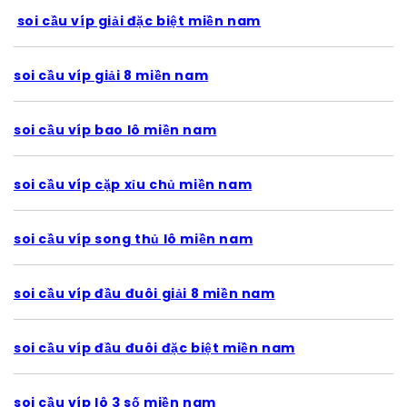
soi cầu víp giải đặc biệt miền nam
soi cầu víp giải 8 miền nam
soi cầu víp bao lô miền nam
soi cầu víp cặp xỉu chủ miền nam
soi cầu víp song thủ lô miền nam
soi cầu víp đầu đuôi giải 8 miền nam
soi cầu víp đầu đuôi đặc biệt miền nam
soi cầu víp lô 3 số miền nam