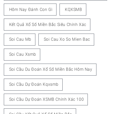
Hôm Nay Đánh Con Gì
KQXSMB
Kết Quả Xổ Số Miền Bắc Siêu Chính Xác
Soi Cau Mb
Soi Cau Xo So Mien Bac
Soi Cau Xsmb
Soi Cầu Du Đoán Xổ Số Miền Bắc Hôm Nay
Soi Cầu Dự Đoán Kqxsmb
Soi Cầu Dự Đoán XSMB Chính Xác 100