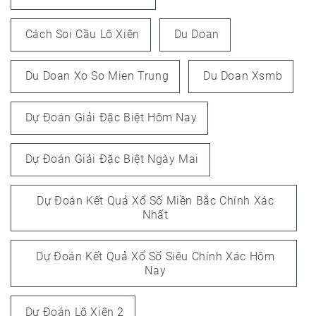
Cách Soi Cầu Lô Xiên
Du Doan
Du Doan Xo So Mien Trung
Du Doan Xsmb
Dự Đoán Giải Đặc Biệt Hôm Nay
Dự Đoán Giải Đặc Biệt Ngày Mai
Dự Đoán Kết Quả Xổ Số Miền Bắc Chính Xác
Nhất
Dự Đoán Kết Quả Xổ Số Siêu Chính Xác Hôm
Nay
Dự Đoán Lô Xiên 2